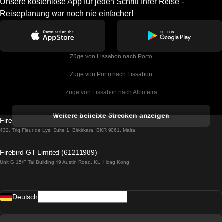
Unsere kostenlose App für jeden Schritt Ihrer Reise -
Reiseplanung war noch nie einfacher!
Züge von Lissabon nach Porto
Züge von Porto nach Lissabon
Züge von Lissabon nach Albufeira
Züge von Albufeira nach Lissabon
Weitere beliebte Strecken anzeigen
Firebird GT Limited (OC 1451)
Züge von Lissabon nach Lagos
432, Triq Fleur de Lys, Suite 1, Birkirkara, BKR 9061, Malta
Züge von Lagos nach Lissabon
Firebird GT Limited (61211989)
Unit G 15/F Tal Building 49 Austin Road, KL, Hong Kong
Züge von Lissabon nach Madrid
Züge von Madrid nach Lissabon
Deutsch
Züge von Lissabon nach Faro
Züge von Faro nach Lissabon