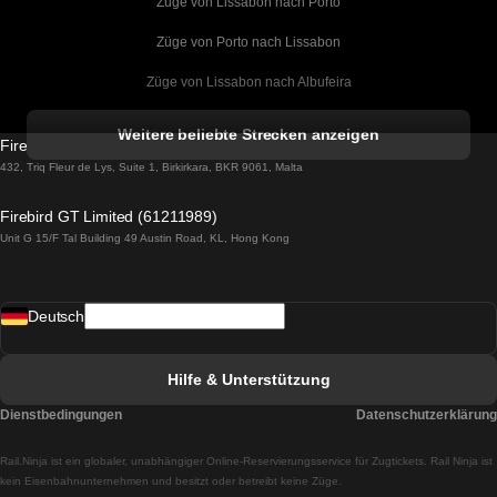
Züge von Lissabon nach Porto
Züge von Porto nach Lissabon
Züge von Lissabon nach Albufeira
Züge von Albufeira nach Lissabon
Weitere beliebte Strecken anzeigen
Firebird GT Limited (OC 1451)
Züge von Lissabon nach Lagos
432, Triq Fleur de Lys, Suite 1, Birkirkara, BKR 9061, Malta
Züge von Lagos nach Lissabon
Firebird GT Limited (61211989)
Unit G 15/F Tal Building 49 Austin Road, KL, Hong Kong
Züge von Lissabon nach Madrid
Züge von Madrid nach Lissabon
Deutsch
Züge von Lissabon nach Faro
Züge von Faro nach Lissabon
Hilfe & Unterstützung
Züge von Lissabon nach Coimbra
Dienstbedingungen
Datenschutzerklärung
Züge von Coimbra nach Lissabon
Rail.Ninja ist ein globaler, unabhängiger Online-Reservierungsservice für Zugtickets. Rail Ninja ist
Züge von Lissabon nach Braga
kein Eisenbahnunternehmen und besitzt oder betreibt keine Züge.