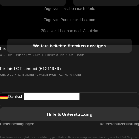
Züge von Lissabon nach Porto
Züge von Porto nach Lissabon
Züge von Lissabon nach Albufeira
Züge von Albufeira nach Lissabon
Weitere beliebte Strecken anzeigen
Firebird GT Limited (OC 1451)
Züge von Lissabon nach Lagos
432, Triq Fleur de Lys, Suite 1, Birkirkara, BKR 9061, Malta
Züge von Lagos nach Lissabon
Firebird GT Limited (61211989)
Unit G 15/F Tal Building 49 Austin Road, KL, Hong Kong
Züge von Lissabon nach Madrid
Züge von Madrid nach Lissabon
Deutsch
Züge von Lissabon nach Faro
Züge von Faro nach Lissabon
Hilfe & Unterstützung
Züge von Lissabon nach Coimbra
Dienstbedingungen
Datenschutzerklärung
Züge von Coimbra nach Lissabon
Rail.Ninja ist ein globaler, unabhängiger Online-Reservierungsservice für Zugtickets. Rail Ninja ist