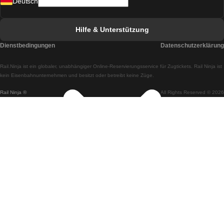
Deutsch
Züge von Lissabon nach Faro
Züge von Faro nach Lissabon
Hilfe & Unterstützung
Züge von Lissabon nach Coimbra
Dienstbedingungen
Datenschutzerklärung
Züge von Coimbra nach Lissabon
Rail.Ninja ist ein globaler, unabhängiger Online-Reservierungsservice für Zugtickets. Rail Ninja ist
Züge von Lissabon nach Braga
kein Eisenbahnunternehmen und besitzt oder betreibt keine Züge.
Rail Ninja ®
All Rights Reserved © 2026
Züge von Braga nach Lissabon
Züge von Porto nach Coimbra
Züge von Coimbra nach Porto
Züge von Barcelona nach Madrid
Züge von Madrid nach Barcelona
Züge von Barcelona nach Valencia
Züge von Valencia nach Barcelona
Züge von Barcelona nach Paris