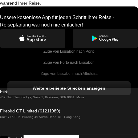
während Ihrer Reise.
Unsere kostenlose App für jeden Schritt Ihrer Reise -
Reiseplanung war noch nie einfacher!
Züge von Lissabon nach Porto
Züge von Porto nach Lissabon
Züge von Lissabon nach Albufeira
Züge von Albufeira nach Lissabon
Weitere beliebte Strecken anzeigen
Firebird GT Limited (OC 1451)
Züge von Lissabon nach Lagos
432, Triq Fleur de Lys, Suite 1, Birkirkara, BKR 9061, Malta
Züge von Lagos nach Lissabon
Firebird GT Limited (61211989)
Unit G 15/F Tal Building 49 Austin Road, KL, Hong Kong
Züge von Lissabon nach Madrid
Züge von Madrid nach Lissabon