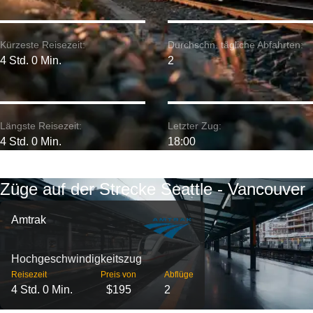
Kürzeste Reisezeit:
Durchschn. tägliche Abfahrten:
4 Std. 0 Min.
2
Längste Reisezeit:
Letzter Zug:
4 Std. 0 Min.
18:00
Züge auf der Strecke Seattle - Vancouver
Amtrak
Hochgeschwindigkeitszug
Reisezeit
Preis von
Abflüge
4 Std. 0 Min.
$195
2