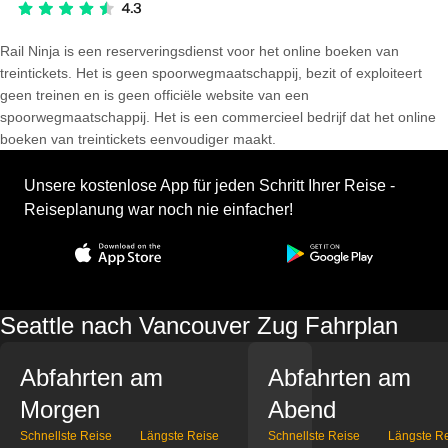
Rail Ninja is een reserveringsdienst voor het online boeken van
treintickets. Het is geen spoorwegmaatschappij, bezit of exploiteert
geen treinen en is geen officiële website van een
spoorwegmaatschappij. Het is een commercieel bedrijf dat het online
boeken van treintickets eenvoudiger maakt.
Unsere kostenlose App für jeden Schritt Ihrer Reise -
Reiseplanung war noch nie einfacher!
Seattle nach Vancouver Zug Fahrplan
Abfahrten am
Abfahrten am
Morgen
Abend
Schnellste Reise
Längste Reise
Schnellste Reise
Längste R