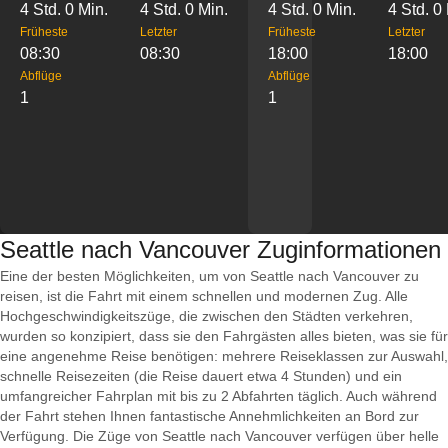
4 Std. 0 Min.
4 Std. 0 Min.
4 Std. 0 Min.
4 Std. 0
Früheste
Letzter
Früheste
Letzter
08:30
08:30
18:00
18:00
Abflüge
Abflüge
1
1
Seattle nach Vancouver Zuginformationen
Eine der besten Möglichkeiten, um von Seattle nach Vancouver zu
reisen, ist die Fahrt mit einem schnellen und modernen Zug. Alle
Hochgeschwindigkeitszüge, die zwischen den Städten verkehren,
wurden so konzipiert, dass sie den Fahrgästen alles bieten, was sie für
eine angenehme Reise benötigen: mehrere Reiseklassen zur Auswahl,
schnelle Reisezeiten (die Reise dauert etwa 4 Stunden) und ein
umfangreicher Fahrplan mit bis zu 2 Abfahrten täglich. Auch während
der Fahrt stehen Ihnen fantastische Annehmlichkeiten an Bord zur
Verfügung. Die Züge von Seattle nach Vancouver verfügen über helle