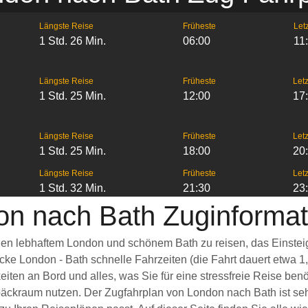
Längste Reise
Früheste
Letz
1 Std. 26 Min.
06:00
11
Längste Reise
Früheste
Letz
1 Std. 25 Min.
12:00
17
Längste Reise
Früheste
Letz
1 Std. 25 Min.
18:00
20
Längste Reise
Früheste
Letz
1 Std. 32 Min.
21:30
23
on nach Bath Zuginformat
schen lebhaftem London und schönem Bath zu reisen, das Einstei
recke London - Bath schnelle Fahrzeiten (die Fahrt dauert etwa
eiten an Bord und alles, was Sie für eine stressfreie Reise be
äckraum nutzen. Der Zugfahrplan von London nach Bath ist sehr