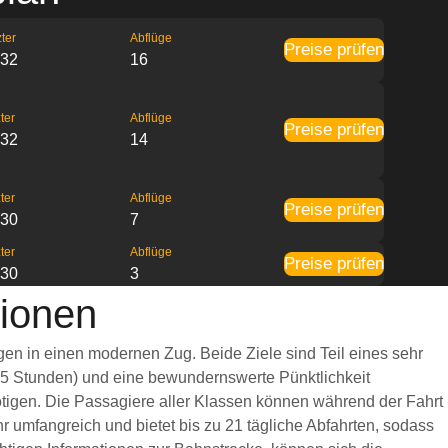
ter
Abflüge
Preise prüfen
:32
16
ter
Abflüge
Preise prüfen
:32
14
ter
Abflüge
Preise prüfen
:30
7
ter
Abflüge
Preise prüfen
:30
3
ionen
gen in einen modernen Zug. Beide Ziele sind Teil eines sehr
 1,5 Stunden) und eine bewundernswerte Pünktlichkeit
nötigen. Die Passagiere aller Klassen können während der Fahrt
 umfangreich und bietet bis zu 21 tägliche Abfahrten, sodass