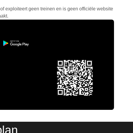
f exploiteert geen treinen en is geen officiële website
akt.
plan