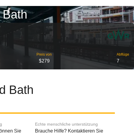
 Bath
Preis von
Abflüge
$279
7
d Bath
ng
Echte menschliche unterstützung
können Sie
Brauche Hilfe? Kontaktieren Sie