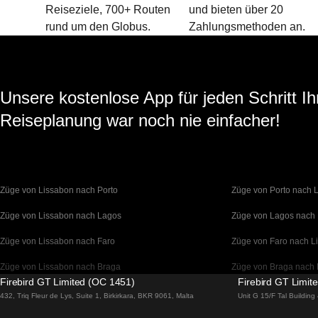
Reiseziele, 700+ Routen
und bieten über 20
rund um den Globus.
Zahlungsmethoden an.
Unsere kostenlose App für jeden Schritt Ih
Reiseplanung war noch nie einfacher!
Züge von Lissabon nach Porto
Züge von Porto nach 
Züge von Lissabon nach Lagos
Züge von Lagos nach
Züge von Lissabon nach Faro
Züge von Faro nach L
Züge von Lissabon nach Braga
Züge von Braga nach 
Firebird GT Limited (OC 1451)
Firebird GT Limit
Züge von Barcelona nach Madrid
Züge von Madrid nach
432, Triq Fleur de Lys, Suite 1, Birkirkara, BKR 9061, Malta
Unit G 15/F Tal Buildin