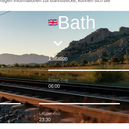
htigen Informationen zur Bahnstrecke, können sich die
Bath
1 Station
Erster Zug:
06:00
Letzter Zug:
23:30