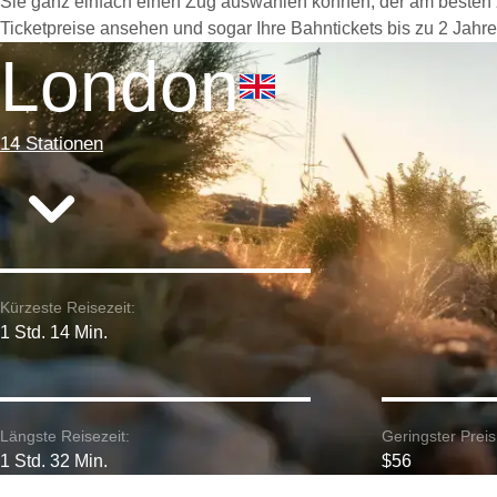
Sie ganz einfach einen Zug auswählen können, der am besten zu
Ticketpreise ansehen und sogar Ihre Bahntickets bis zu 2 Jahre
London
14 Stationen
Kürzeste Reisezeit:
1 Std. 14 Min.
Längste Reisezeit:
Geringster Preis
1 Std. 32 Min.
$56