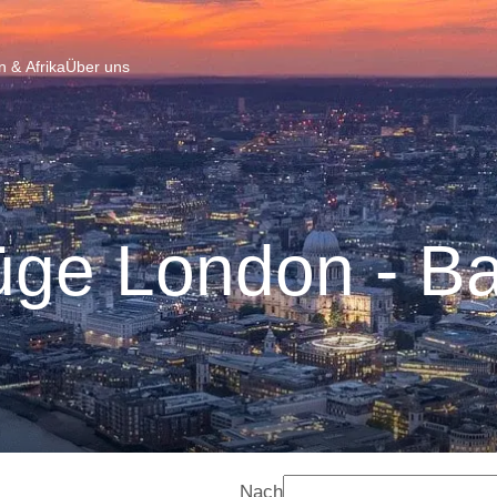
 & Afrika
Über uns
üge London - Ba
Nach