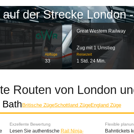
 auf der Strecke London -
Great Western Railway
Zug mit 1 Umstieg
Abflüge
Reisezeit
33
1 Std. 24 Min.
bte Routen von London un
 Bath
Britische Züge
Schottland Züge
England Züge
Exzellente Bewertung
Flexible planu
e
Lesen Sie authentische
Rail Ninja-
Bahntickets 