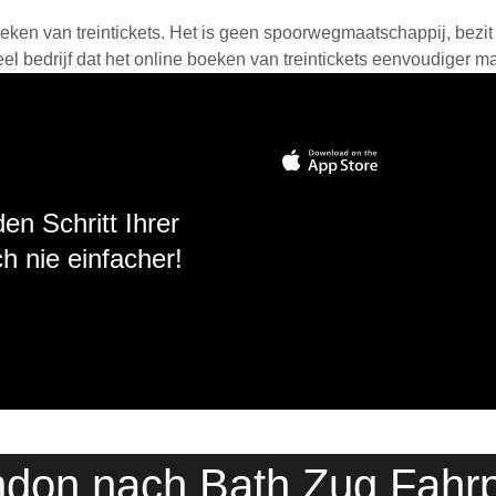
eken van treintickets. Het is geen spoorwegmaatschappij, bezit o
 bedrijf dat het online boeken van treintickets eenvoudiger ma
en Schritt Ihrer
h nie einfacher!
don nach Bath Zug Fahr