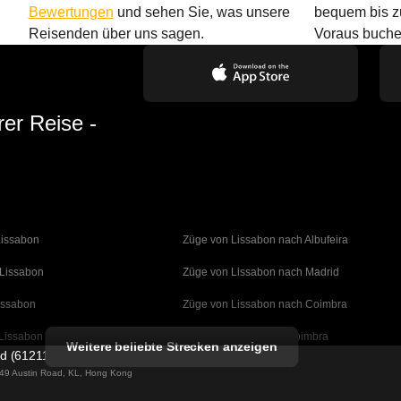
Bewertungen
und sehen Sie, was unsere
bequem bis z
Reisenden über uns sagen.
Voraus buche
rer Reise -
Lissabon
Züge von Lissabon nach Albufeira
 Lissabon
Züge von Lissabon nach Madrid
issabon
Züge von Lissabon nach Coimbra
Lissabon
Züge von Porto nach Coimbra
Weitere beliebte Strecken anzeigen
ed (61211989)
 Barcelona
Züge von Barcelona nach Valencia
g 49 Austin Road, KL, Hong Kong