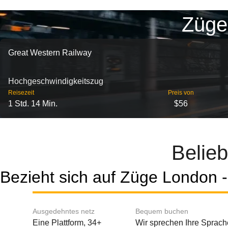
Züge
Great Western Railway
Hochgeschwindigkeitszug
Reisezeit
Preis von
1 Std. 14 Min.
$56
Belie
Bezieht sich auf Züge London -
Ausgedehntes netz
Bequem buchen
Eine Plattform, 34+
Wir sprechen Ihre Sprach