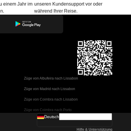
u einem Jahr im
unseren Kundensupport vor oder
n.
während Ihrer Reise.
Züge von Albufeira nach Lissabon
Züge von Madrid nach Lissabon
Züge von Coimbra nach Lissabon
Züge von Coimbra nach Porto
Deutsch
Züge von Valencia nach Barcelona
Hilfe & Unterstützung