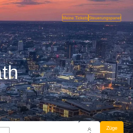
Meine Tickets
Steuerungspanel
th
Züge