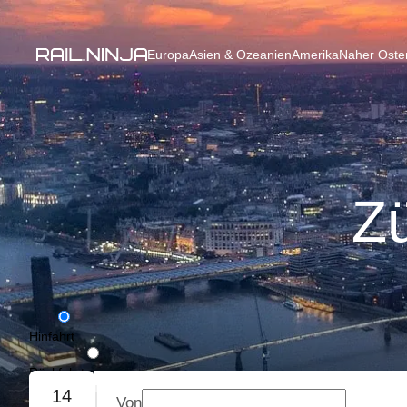
Europa
Asien & Ozeanien
Amerika
Naher Osten
Z
Hinfahrt
Rückfahrt
14
Von