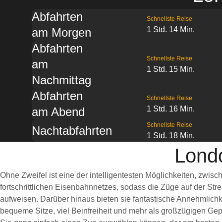
Abfahrten
Schnellste Reise
1 Std. 14 Min.
am Morgen
Abfahrten
Schnellste Reise
am
1 Std. 15 Min.
Nachmittag
Abfahrten
Schnellste Reise
1 Std. 16 Min.
am Abend
Schnellste Reise
Nachtabfahrten
1 Std. 18 Min.
Lond
Ohne Zweifel ist eine der intelligentesten Möglichkeiten, zwi
fortschrittlichen Eisenbahnnetzes, sodass die Züge auf der St
aufweisen. Darüber hinaus bieten sie fantastische Annehmlichk
bequeme Sitze, viel Beinfreiheit und mehr als großzügigen Gep