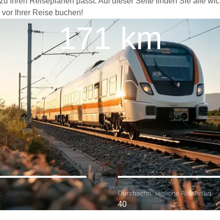
 Ihren Reiseplänen passt. Auf dieser Seite finden Sie alle wic
 vor Ihrer Reise buchen!
171 km
:
Durchschn. tägliche Abfahrten:
40