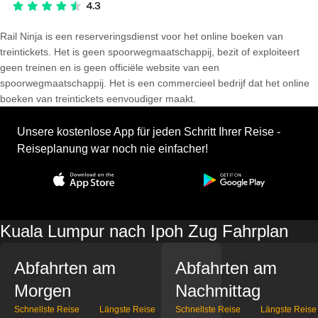
Rail Ninja is een reserveringsdienst voor het online boeken van
treintickets. Het is geen spoorwegmaatschappij, bezit of exploiteert
geen treinen en is geen officiële website van een
spoorwegmaatschappij. Het is een commercieel bedrijf dat het online
boeken van treintickets eenvoudiger maakt.
Unsere kostenlose App für jeden Schritt Ihrer Reise -
Reiseplanung war noch nie einfacher!
Kuala Lumpur nach Ipoh Zug Fahrplan
Abfahrten am
Abfahrten am
Morgen
Nachmittag
Schnellste Reise
Längste Reise
Schnellste Reise
Längste Reise