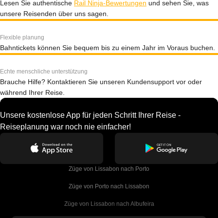
Lesen Sie authentische
Rail Ninja-Bewertungen
und sehen Sie, was
unsere Reisenden über uns sagen.
Flexible planung
Bahntickets können Sie bequem bis zu einem Jahr im Voraus buchen.
Echte menschliche unterstützung
Brauche Hilfe? Kontaktieren Sie unseren Kundensupport vor oder
während Ihrer Reise.
Unsere kostenlose App für jeden Schritt Ihrer Reise -
Reiseplanung war noch nie einfacher!
Züge von Lissabon nach Porto
Züge von Porto nach Lissabon
Züge von Lissabon nach Albufeira