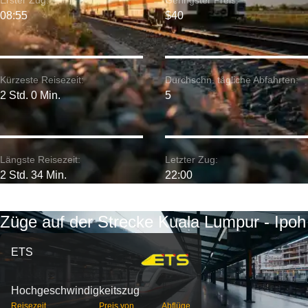
Erster Zug:
Geringster Preis:
08:55
$40
Kürzeste Reisezeit:
Durchschn. tägliche Abfahrten:
2 Std. 0 Min.
5
Längste Reisezeit:
Letzter Zug:
2 Std. 34 Min.
22:00
Züge auf der Strecke Kuala Lumpur - Ipoh
ETS
Hochgeschwindigkeitszug
Reisezeit
Preis von
Abflüge