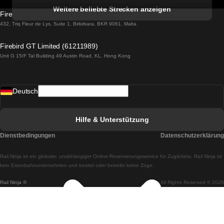
Züge von Albufeira nach Lissabon
Weitere beliebte Strecken anzeigen
Firebird GT Limited (OC 1451)
Züge von Lissabon nach Lagos
432, Triq Fleur de Lys, Suite 1, Birkirkara, BKR 9061, Malta
Züge von Lagos nach Lissabon
Firebird GT Limited (61211989)
Unit G 15/F Tal Building 49 Austin Road, KL, Hong Kong
Züge von Lissabon nach Madrid
Züge von Madrid nach Lissabon
Deutsch
Züge von Lissabon nach Faro
Züge von Faro nach Lissabon
Hilfe & Unterstützung
Züge von Lissabon nach Coimbra
Dienstbedingungen
Datenschutzerklärung
Züge von Coimbra nach Lissabon
Rail.Ninja ist ein globaler, unabhängiger Online-Reservierungsservice für Zugtickets. Rail Ninja ist
Züge von Lissabon nach Braga
kein Eisenbahnunternehmen und besitzt oder betreibt keine Züge.
Rail Ninja ®
All Rights Reserved © 2026
Züge von Braga nach Lissabon
Züge von Porto nach Coimbra
Züge von Coimbra nach Porto