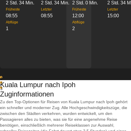
2 Std. 34 Min.
2 Std. 34 Min.
2 Std. 0 Min.
2 Std. 34 M
Früheste
Letzter
Früheste
Letzter
08:55
08:55
12:00
15:00
Abflüge
Abflüge
1
2
1
Kuala Lumpur nach Ipoh
2
3
Zuginformationen
Zu den Top-Optionen für Reisen von Kuala Lumpur nach Ipoh gehört
ein schneller und moderner Zug. Alle Hochgeschwindigkeitszüge, die
zwischen den Städten verkehren, wurden entwickelt, um den
Passagieren alles zu bieten, was sie für eine angenehme Reise
benötigen, einschließlich mehrerer Reiseklassen zur Auswahl,