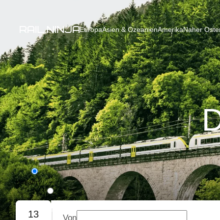
Europa
Asien & Ozeanien
Amerika
Naher Osten
D
Hinfahrt
Rückfahrt
13
Von