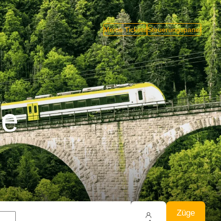
Meine Tickets
Steuerungspanel
ge
Züge