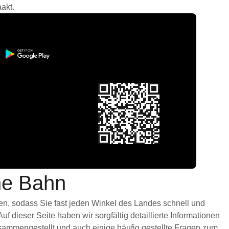
akt.
he Bahn