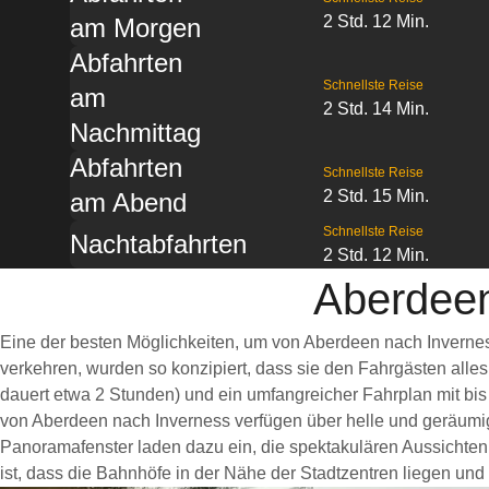
2 Std. 12 Min.
am Morgen
Abfahrten
Schnellste Reise
am
2 Std. 14 Min.
Nachmittag
Abfahrten
Schnellste Reise
2 Std. 15 Min.
am Abend
Schnellste Reise
Nachtabfahrten
2 Std. 12 Min.
Aberdeen
Eine der besten Möglichkeiten, um von Aberdeen nach Invernes
verkehren, wurden so konzipiert, dass sie den Fahrgästen alle
dauert etwa 2 Stunden) und ein umfangreicher Fahrplan mit bis
von Aberdeen nach Inverness verfügen über helle und geräumi
Panoramafenster laden dazu ein, die spektakulären Aussichten 
ist, dass die Bahnhöfe in der Nähe der Stadtzentren liegen und