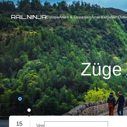
Europa
Asien & Ozeanien
Amerika
Naher Osten
Züge 
Hinfahrt
Rückfahrt
15
Von