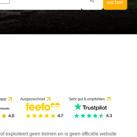
×
1
suchen
 app
Ausgezeichnet
Sehr gut & empfohlen
f exploiteert geen treinen en is geen officiële website