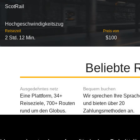
ScotRail
Hochgeschwindigkeitszug
Reisezeit
Preis von
2 Std. 12 Min.
$100
Beliebte 
Ausgedehntes netz
Bequem buchen
Eine Plattform, 34+
Wir sprechen Ihre Sprach
Reiseziele, 700+ Routen
und bieten über 20
rund um den Globus.
Zahlungsmethoden an.