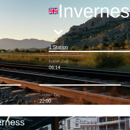
Invernes
1 Station
Erster Zug:
06:14
Letzter Zug:
22:00
erness