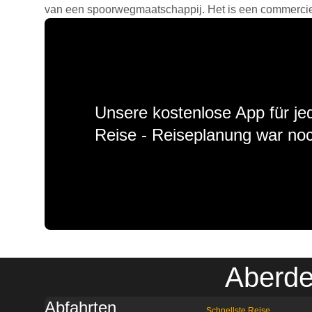
van een spoorwegmaatschappij. Het is een commercieel
Unsere kostenlose App für jed
Reise - Reiseplanung war noc
Aberde
Abfahrten
Schnellste Reise