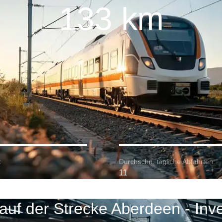
133 km
:
Durchschn. tägliche Abfahrten:
11
auf der Strecke Aberdeen - Inv