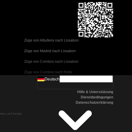
Züge von Albufeira nach Lissabon
Züge von Madrid nach Lissabon
Züge von Coimbra nach Lissabon
Züge von Coimbra nach Porto
Deutsch
Züge von Valencia nach Barcelona
Hilfe & Unterstützung
Züge von Sevilla nach Barcelona
Dienstbedingungen
Datenschutzerklärung
Züge von Malaga nach Barcelona
ehmen und besitzt
Züge von Malaga nach Madrid
Züge von Cordoba nach Madrid