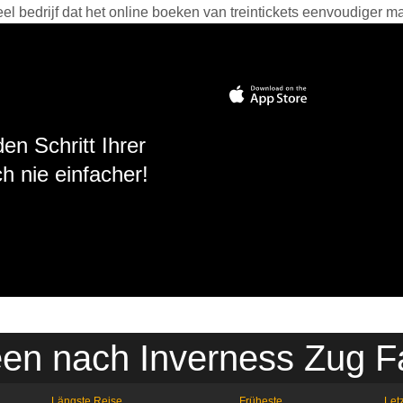
 bedrijf dat het online boeken van treintickets eenvoudiger ma
en Schritt Ihrer
h nie einfacher!
en nach Inverness Zug F
Längste Reise
Früheste
Letz