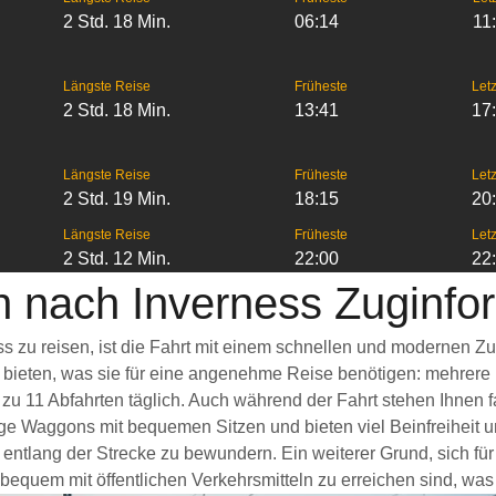
2 Std. 18 Min.
06:14
11
Längste Reise
Früheste
Letz
2 Std. 18 Min.
13:41
17
Längste Reise
Früheste
Letz
2 Std. 19 Min.
18:15
20
Längste Reise
Früheste
Letz
2 Std. 12 Min.
22:00
22
 nach Inverness Zuginfo
s zu reisen, ist die Fahrt mit einem schnellen und modernen Z
s bieten, was sie für eine angenehme Reise benötigen: mehrere
 zu 11 Abfahrten täglich. Auch während der Fahrt stehen Ihnen
ge Waggons mit bequemen Sitzen und bieten viel Beinfreiheit
entlang der Strecke zu bewundern. Ein weiterer Grund, sich fü
 bequem mit öffentlichen Verkehrsmitteln zu erreichen sind, was