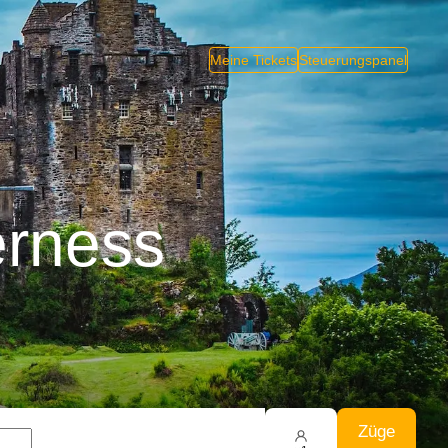
Meine Tickets
Steuerungspanel
erness
Züge