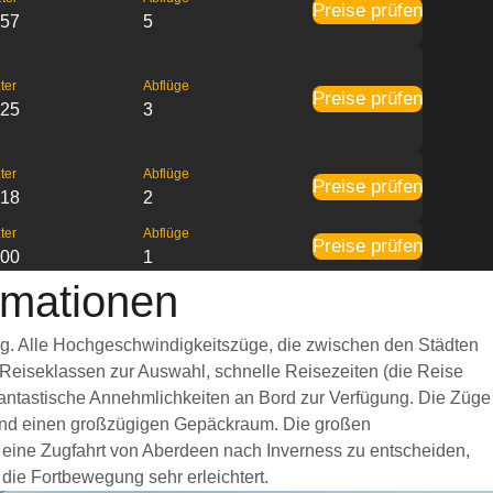
Preise prüfen
:57
5
ter
Abflüge
Preise prüfen
:25
3
ter
Abflüge
Preise prüfen
:18
2
ter
Abflüge
Preise prüfen
:00
1
rmationen
ug. Alle Hochgeschwindigkeitszüge, die zwischen den Städten
 Reiseklassen zur Auswahl, schnelle Reisezeiten (die Reise
 fantastische Annehmlichkeiten an Bord zur Verfügung. Die Züge
 und einen großzügigen Gepäckraum. Die großen
r eine Zugfahrt von Aberdeen nach Inverness zu entscheiden,
 die Fortbewegung sehr erleichtert.