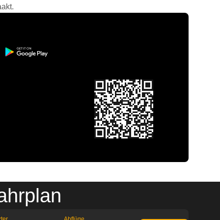
akt.
ahrplan
ter
Abflüge