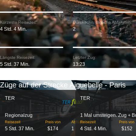
Kürzeste Reisezeit:
Durchschn. tägliche Abfahrten:
4 Std. 4 Min.
2
Längste Reisezeit:
Letzter Zug:
5 Std. 37 Min.
13:23
Züge auf der Strecke Aiguebelle - Paris
TER
TER
Regionalzug
1 Mal umsteigen. Zug + B
Reisezeit
Preis von
Abflüge
Reisezeit
Preis von
5 Std. 37 Min.
$174
1
4 Std. 4 Min.
$152