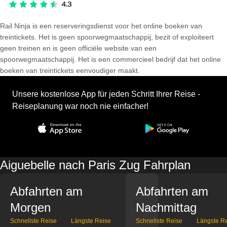
Rail Ninja is een reserveringsdienst voor het online boeken van
treintickets. Het is geen spoorwegmaatschappij, bezit of exploiteert
geen treinen en is geen officiële website van een
spoorwegmaatschappij. Het is een commercieel bedrijf dat het online
boeken van treintickets eenvoudiger maakt.
Unsere kostenlose App für jeden Schritt Ihrer Reise -
Reiseplanung war noch nie einfacher!
Aiguebelle nach Paris Zug Fahrplan
Abfahrten am
Abfahrten am
Morgen
Nachmittag
Schnellste Reise
Längste Reise
Schnellste Reise
Längste R