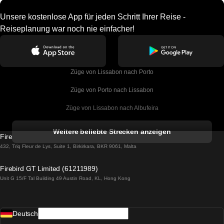
Unsere kostenlose App für jeden Schritt Ihrer Reise -
Reiseplanung war noch nie einfacher!
Züge von Lissabon nach Porto
Züge von Porto nach Lissabon
Züge von Lissabon nach Albufeira
Züge von Albufeira nach Lissabon
Weitere beliebte Strecken anzeigen
Firebird GT Limited (OC 1451)
Züge von Lissabon nach Lagos
432, Triq Fleur de Lys, Suite 1, Birkirkara, BKR 9061, Malta
Züge von Lagos nach Lissabon
Firebird GT Limited (61211989)
Unit G 15/F Tal Building 49 Austin Road, KL, Hong Kong
Züge von Lissabon nach Madrid
Züge von Madrid nach Lissabon
Deutsch
Züge von Lissabon nach Faro