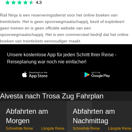
Rail Ninja is een reserveringsdienst voor het online boeken van
treintickets. Het is geen spoorwegmaatschappij, bezit of exploiteert
geen treinen en is geen officiële website van een
spoorwegmaatschappij. Het is een commercieel bedrijf dat het online
boeken van treintickets eenvoudiger maakt.
Unsere kostenlose App für jeden Schritt Ihrer Reise -
Reiseplanung war noch nie einfacher!
Alvesta nach Trosa Zug Fahrplan
Abfahrten am
Abfahrten am
Morgen
Nachmittag
Schnellste Reise
Längste Reise
Schnellste Reise
Längste Reise