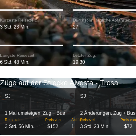
Kürzeste Reisezeit:
Durchschn. tägliche Abfahrten:
3 Std. 23 Min.
27
Längste Reisezeit:
Letzter Zug:
6 Std. 48 Min.
19:30
Züge auf der Strecke Alvesta - Trosa
SJ
SJ
1 Mal umsteigen. Zug + Bus
2 Änderungen. Zug + Bus
Reisezeit
Preis von
Abflüge
Reisezeit
Preis von
3 Std. 56 Min.
$152
1
3 Std. 23 Min.
$72