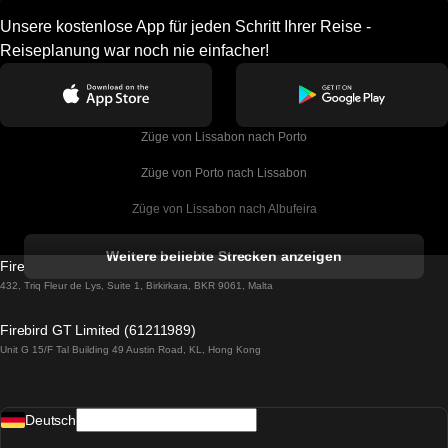
Unsere kostenlose App für jeden Schritt Ihrer Reise -
Reiseplanung war noch nie einfacher!
Züge von Lissabon nach Porto
Züge von Porto nach Lissabon
Züge von Lissabon nach Albufeira
Züge von Albufeira nach Lissabon
Weitere beliebte Strecken anzeigen
Firebird GT Limited (OC 1451)
Züge von Lissabon nach Lagos
432, Triq Fleur de Lys, Suite 1, Birkirkara, BKR 9061, Malta
Züge von Lagos nach Lissabon
Firebird GT Limited (61211989)
Unit G 15/F Tal Building 49 Austin Road, KL, Hong Kong
Züge von Lissabon nach Madrid
Züge von Madrid nach Lissabon
Deutsch
Züge von Lissabon nach Faro