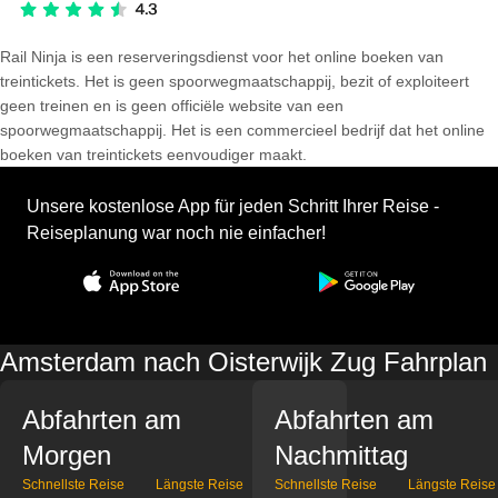
Rail Ninja is een reserveringsdienst voor het online boeken van
treintickets. Het is geen spoorwegmaatschappij, bezit of exploiteert
geen treinen en is geen officiële website van een
spoorwegmaatschappij. Het is een commercieel bedrijf dat het online
boeken van treintickets eenvoudiger maakt.
Unsere kostenlose App für jeden Schritt Ihrer Reise -
Reiseplanung war noch nie einfacher!
Amsterdam nach Oisterwijk Zug Fahrplan
Abfahrten am
Abfahrten am
Morgen
Nachmittag
Schnellste Reise
Längste Reise
Schnellste Reise
Längste Reise