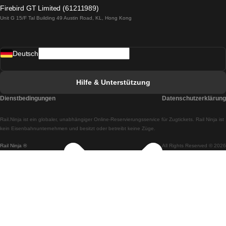
Züge von Lagos nach Lissabon
Firebird GT Limited (61211989)
Unit G 15/F Tal Building 49 Austin Road, KL, Hong Kong
Züge von Lissabon nach Madrid
Züge von Madrid nach Lissabon
Deutsch
Züge von Lissabon nach Faro
Züge von Faro nach Lissabon
Hilfe & Unterstützung
Züge von Lissabon nach Coimbra
Dienstbedingungen
Datenschutzerklärung
Züge von Coimbra nach Lissabon
Rail.Ninja ist ein globaler, unabhängiger Online-Reservierungsservice für Zugtickets. Rail Ninja ist
Züge von Lissabon nach Braga
kein Eisenbahnunternehmen und besitzt oder betreibt keine Züge.
Rail Ninja ®
All Rights Reserved © 2026
Züge von Braga nach Lissabon
Züge von Porto nach Coimbra
Züge von Coimbra nach Porto
Züge von Barcelona nach Madrid
Züge von Madrid nach Barcelona