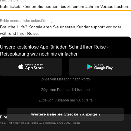
Flexible planung
Bahntickets können Sie bequem bis zu einem Jahr im Voraus buchen.
Echte menschliche unterstützung
Brauche Hilfe? Kontaktieren Sie unseren Kundensupport vor oder
während Ihrer Reise.
Unsere kostenlose App für jeden Schritt Ihrer Reise -
Reiseplanung war noch nie einfacher!
Züge von Lissabon nach Porto
Züge von Porto nach Lissabon
Züge von Lissabon nach Albufeira
Züge von Albufeira nach Lissabon
Weitere beliebte Strecken anzeigen
Firebird GT Limited (OC 1451)
Züge von Lissabon nach Lagos
432, Triq Fleur de Lys, Suite 1, Birkirkara, BKR 9061, Malta