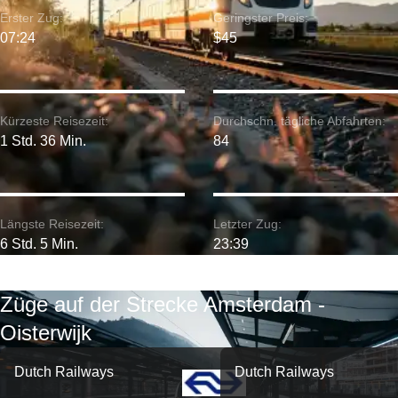
Erster Zug:
Geringster Preis:
07:24
$45
Kürzeste Reisezeit:
Durchschn. tägliche Abfahrten:
1 Std. 36 Min.
84
Längste Reisezeit:
Letzter Zug:
6 Std. 5 Min.
23:39
Züge auf der Strecke Amsterdam -
Oisterwijk
Dutch Railways
Dutch Railways