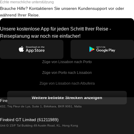
Echte menschliche unterstützung
Brauche Hilfe? Kontaktieren Sie unseren Kundensupport vor oder
während Ihrer Reise.
Unsere kostenlose App für jeden Schritt Ihrer Reise -
Reiseplanung war noch nie einfacher!
Züge von Lissabon nach Porto
Züge von Porto nach Lissabon
Züge von Lissabon nach Albufeira
Züge von Albufeira nach Lissabon
Weitere beliebte Strecken anzeigen
Firebird GT Limited (OC 1451)
Züge von Lissabon nach Lagos
432, Triq Fleur de Lys, Suite 1, Birkirkara, BKR 9061, Malta
Züge von Lagos nach Lissabon
Firebird GT Limited (61211989)
Unit G 15/F Tal Building 49 Austin Road, KL, Hong Kong
Züge von Lissabon nach Madrid