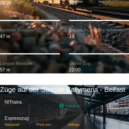
06:26
$29
Kürzeste Reisezeit:
Durchschn. tägliche Abfahrten:
47 m
19
Längste Reisezeit:
Letzter Zug:
57 m
22:00
Züge auf der Strecke Ballymena - Belfast
NITrains
Expresszug
Reisezeit
Preis von
Abflüge