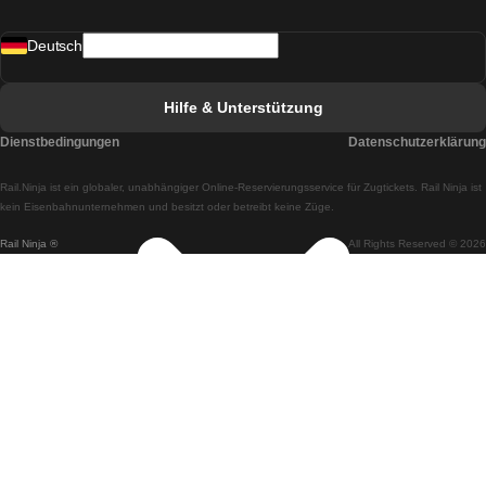
Züge von Madrid nach Lissabon
Deutsch
Züge von Lissabon nach Faro
Züge von Faro nach Lissabon
Hilfe & Unterstützung
Züge von Lissabon nach Coimbra
Dienstbedingungen
Datenschutzerklärung
Züge von Coimbra nach Lissabon
Rail.Ninja ist ein globaler, unabhängiger Online-Reservierungsservice für Zugtickets. Rail Ninja ist
Züge von Lissabon nach Braga
kein Eisenbahnunternehmen und besitzt oder betreibt keine Züge.
Rail Ninja ®
All Rights Reserved © 2026
Züge von Braga nach Lissabon
Züge von Porto nach Coimbra
Züge von Coimbra nach Porto
Züge von Barcelona nach Madrid
Züge von Madrid nach Barcelona
Züge von Barcelona nach Valencia
Züge von Valencia nach Barcelona