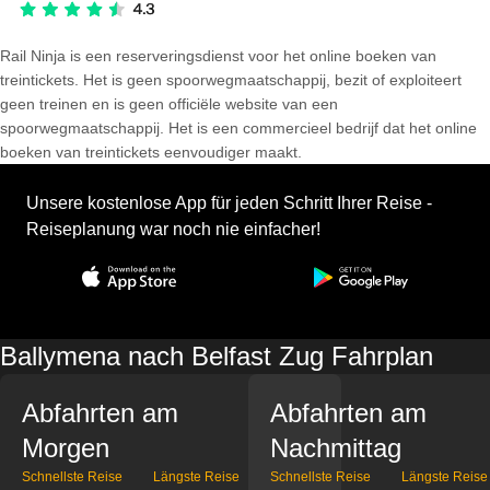
Rail Ninja is een reserveringsdienst voor het online boeken van
treintickets. Het is geen spoorwegmaatschappij, bezit of exploiteert
geen treinen en is geen officiële website van een
spoorwegmaatschappij. Het is een commercieel bedrijf dat het online
boeken van treintickets eenvoudiger maakt.
Unsere kostenlose App für jeden Schritt Ihrer Reise -
Reiseplanung war noch nie einfacher!
Ballymena nach Belfast Zug Fahrplan
Abfahrten am
Abfahrten am
Morgen
Nachmittag
Schnellste Reise
Längste Reise
Schnellste Reise
Längste Reise