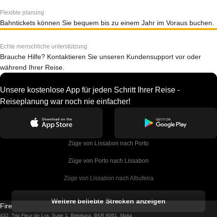
Flexible planung
Bahntickets können Sie bequem bis zu einem Jahr im Voraus buchen.
Echte menschliche unterstützung
Brauche Hilfe? Kontaktieren Sie unseren Kundensupport vor oder
während Ihrer Reise.
Unsere kostenlose App für jeden Schritt Ihrer Reise -
Reiseplanung war noch nie einfacher!
Züge von Lissabon nach Porto
Züge von Porto nach Lissabon
Züge von Lissabon nach Albufeira
Züge von Albufeira nach Lissabon
Weitere beliebte Strecken anzeigen
Firebird GT Limited (OC 1451)
Züge von Lissabon nach Lagos
432, Triq Fleur de Lys, Suite 1, Birkirkara, BKR 9061, Malta