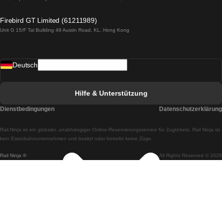
Züge von Lagos nach Lissabon
Firebird GT Limited (61211989)
Unit G 15/F Tal Building 49 Austin Road, KL, Hong Kong
Züge von Lissabon nach Madrid
Züge von Madrid nach Lissabon
Deutsch
Züge von Lissabon nach Faro
Züge von Faro nach Lissabon
Hilfe & Unterstützung
Züge von Lissabon nach Coimbra
Dienstbedingungen
Datenschutzerklärung
Züge von Coimbra nach Lissabon
Rail.Ninja ist ein globaler, unabhängiger Online-Reservierungsservice für Zugtickets. Rail Ninja ist
Züge von Lissabon nach Braga
kein Eisenbahnunternehmen und besitzt oder betreibt keine Züge.
Rail Ninja ®
All Rights Reserved © 2026
Züge von Braga nach Lissabon
Züge von Porto nach Coimbra
Züge von Coimbra nach Porto
Züge von Barcelona nach Madrid