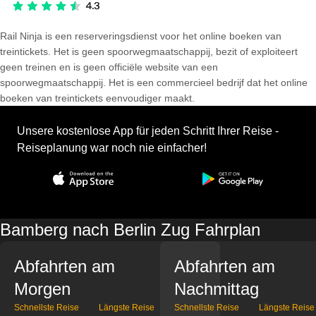
Rail Ninja is een reserveringsdienst voor het online boeken van
treintickets. Het is geen spoorwegmaatschappij, bezit of exploiteert
geen treinen en is geen officiële website van een
spoorwegmaatschappij. Het is een commercieel bedrijf dat het online
boeken van treintickets eenvoudiger maakt.
Unsere kostenlose App für jeden Schritt Ihrer Reise -
Reiseplanung war noch nie einfacher!
Bamberg nach Berlin Zug Fahrplan
Abfahrten am
Abfahrten am
Morgen
Nachmittag
Schnellste Reise
Längste Reise
Schnellste Reise
Längste Reise