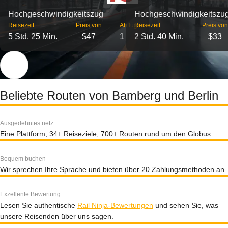
Hochgeschwindigkeitszug
Hochgeschwindigkeitszu
Reisezeit
Preis von
Abflüge
Reisezeit
Preis von
5 Std. 25 Min.
$47
1
2 Std. 40 Min.
$33
Beliebte Routen von Bamberg und Berlin
Ausgedehntes netz
Eine Plattform, 34+ Reiseziele, 700+ Routen rund um den Globus.
Bequem buchen
Wir sprechen Ihre Sprache und bieten über 20 Zahlungsmethoden an.
Exzellente Bewertung
Lesen Sie authentische
Rail Ninja-Bewertungen
und sehen Sie, was
unsere Reisenden über uns sagen.