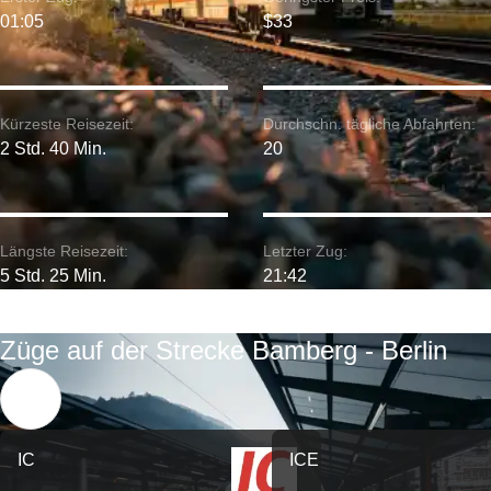
01:05
$33
Kürzeste Reisezeit:
Durchschn. tägliche Abfahrten:
2 Std. 40 Min.
20
Längste Reisezeit:
Letzter Zug:
5 Std. 25 Min.
21:42
Züge auf der Strecke Bamberg - Berlin
IC
ICE