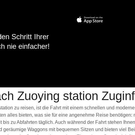
en Schritt Ihrer
h nie einfacher!
ch Zuoying station Zugin
tation zu reisen, ist die Fahrt mit einem schnellen und moder
ten alles bieten, was sie für eine angenehme Reise benötigen:
 bis zu Abfahrten täglich. Auch während der Fahrt stehen Ihne
nd geräumige Waggons mit bequemen Sitzen und bieten viel Be