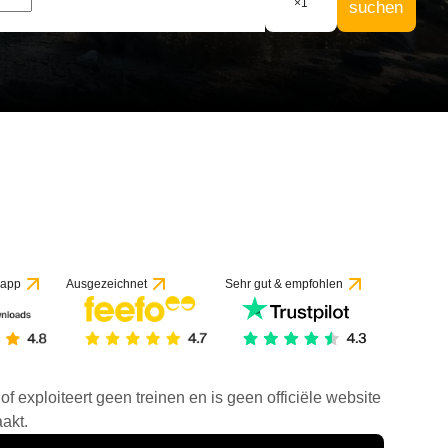
×
1
suchen
 app
Ausgezeichnet
Sehr gut & empfohlen
f exploiteert geen treinen en is geen officiële website
akt.