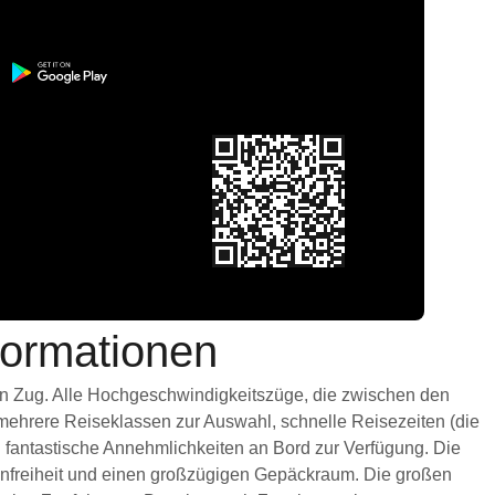
formationen
nen Zug. Alle Hochgeschwindigkeitszüge, die zwischen den
 mehrere Reiseklassen zur Auswahl, schnelle Reisezeiten (die
n fantastische Annehmlichkeiten an Bord zur Verfügung. Die
infreiheit und einen großzügigen Gepäckraum. Die großen