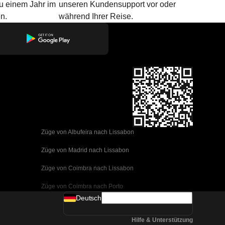
u einem Jahr im
unseren Kundensupport vor oder
n.
während Ihrer Reise.
Züge von Albufeira nach Lissabon
Züge von Madrid nach Lissabon
Züge von Coimbra nach Lissabon
Züge von Coimbra nach Porto
Deutsch
Züge von Valencia nach Barcelona
Hilfe & Unterstützung
Züge von Sevilla nach Barcelona