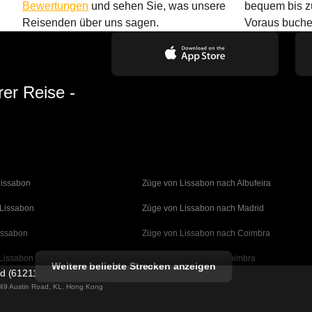
Bewertungen
und sehen Sie, was unsere
bequem bis z
Reisenden über uns sagen.
Voraus buche
rer Reise -
Lissabon
Züge von Lissabon nach Albufeira
 Lissabon
Züge von Lissabon nach Madrid
issabon
Züge von Lissabon nach Coimbra
Lissabon
Züge von Porto nach Coimbra
Weitere beliebte Strecken anzeigen
ed (61211989)
 Barcelona
Züge von Barcelona nach Valencia
g 49 Austin Road, KL, Hong Kong
Barcelona
Züge von Barcelona nach Sevilla