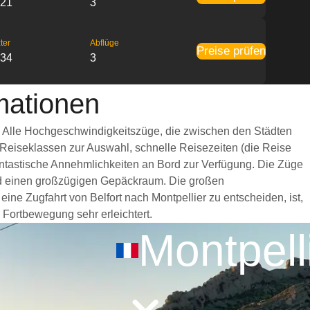
:21
3
ter
Abflüge
Preise prüfen
:34
3
rmationen
g. Alle Hochgeschwindigkeitszüge, die zwischen den Städten
 Reiseklassen zur Auswahl, schnelle Reisezeiten (die Reise
fantastische Annehmlichkeiten an Bord zur Verfügung. Die Züge
und einen großzügigen Gepäckraum. Die großen
ine Zugfahrt von Belfort nach Montpellier zu entscheiden, ist,
 Fortbewegung sehr erleichtert.
Montpell