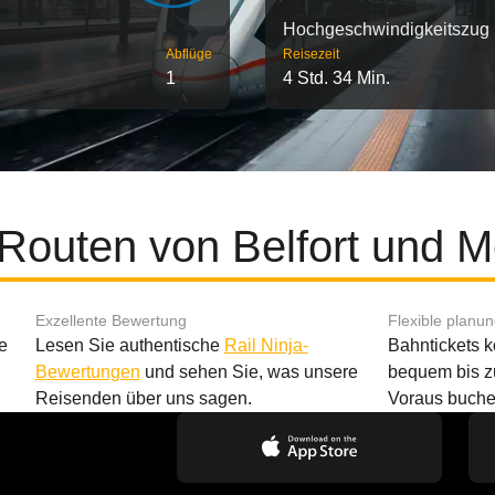
Hochgeschwindigkeitszug
Abflüge
Reisezeit
1
4 Std. 34 Min.
 Routen von Belfort und Mo
Exzellente Bewertung
Flexible planu
e
Lesen Sie authentische
Rail Ninja-
Bahntickets 
Bewertungen
und sehen Sie, was unsere
bequem bis z
Reisenden über uns sagen.
Voraus buche