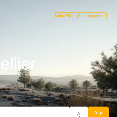
Meine Tickets
Steuerungspanel
llier
Züge