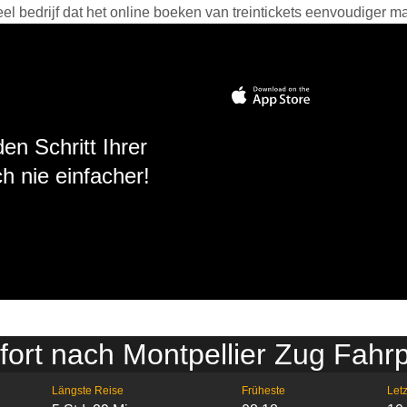
 bedrijf dat het online boeken van treintickets eenvoudiger ma
en Schritt Ihrer
h nie einfacher!
fort nach Montpellier Zug Fahr
Längste Reise
Früheste
Letz