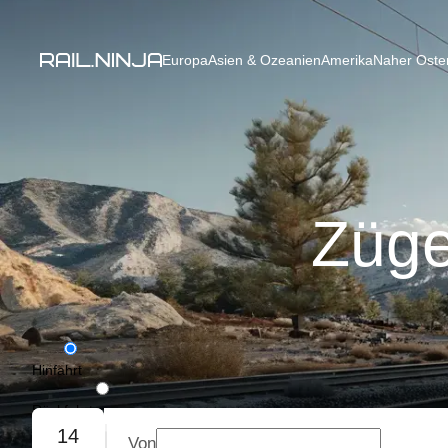
Europa
Asien & Ozeanien
Amerika
Naher Osten
Züge
Hinfahrt
Rückfahrt
14
Von