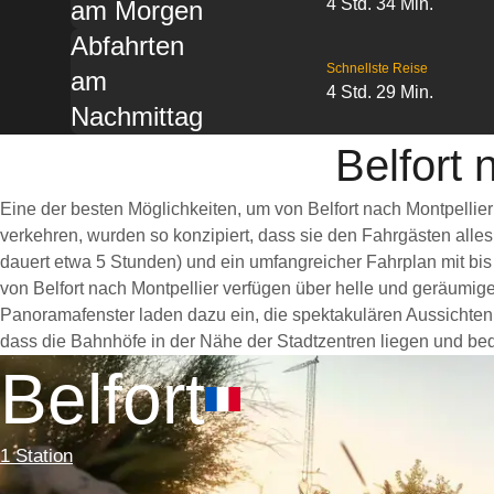
4 Std. 34 Min.
am Morgen
Abfahrten
Schnellste Reise
am
4 Std. 29 Min.
Nachmittag
Belfort 
Eine der besten Möglichkeiten, um von Belfort nach Montpellie
verkehren, wurden so konzipiert, dass sie den Fahrgästen alle
dauert etwa 5 Stunden) und ein umfangreicher Fahrplan mit bis
von Belfort nach Montpellier verfügen über helle und geräumi
Panoramafenster laden dazu ein, die spektakulären Aussichten e
dass die Bahnhöfe in der Nähe der Stadtzentren liegen und bequ
Belfort
1 Station