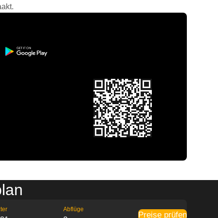
akt.
plan
ter
Abflüge
Preise prüfen