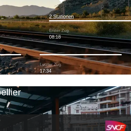
2 Stationen
Erster Zug:
08:18
Letzter Zug:
17:34
ellier