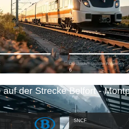
:
Durchschn. tägliche Abfahrten:
6
auf der Strecke Belfort - Montp
SNCF