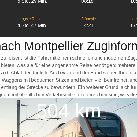
5 Std. 29 Min.
08:18
10
Längste Reise
Früheste
Letz
4 Std. 47 Min.
14:21
17
nach Montpellier Zuginfo
r zu reisen, ist die Fahrt mit einem schnellen und modernen Zu
s bieten, was sie für eine angenehme Reise benötigen: mehrere
 zu 6 Abfahrten täglich. Auch während der Fahrt stehen Ihnen 
ge Waggons mit bequemen Sitzen und bieten viel Beinfreiheit 
ntlang der Strecke zu bewundern. Ein weiterer Grund, sich für e
em mit öffentlichen Verkehrsmitteln zu erreichen sind, was die
504 km