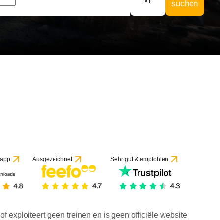
×
1
suchen
 app
Ausgezeichnet
Sehr gut & empfohlen
f exploiteert geen treinen en is geen officiële website