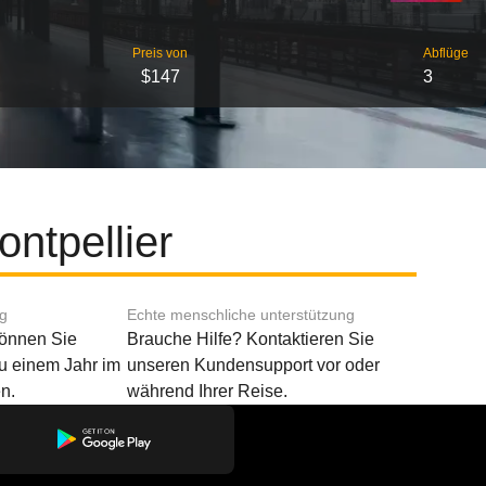
Preis von
Abflüge
$147
3
ntpellier
ng
Echte menschliche unterstützung
können Sie
Brauche Hilfe? Kontaktieren Sie
u einem Jahr im
unseren Kundensupport vor oder
n.
während Ihrer Reise.