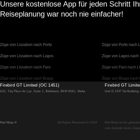
Unsere kostenlose App für jeden Schritt Ih
Reiseplanung war noch nie einfacher!
Züge von Lissabon nach Porto
Züge von Porto nach 
Züge von Lissabon nach Lagos
Züge von Lagos nach
Züge von Lissabon nach Faro
Züge von Faro nach L
Züge von Lissabon nach Braga
Züge von Braga nach 
Firebird GT Limited (OC 1451)
Firebird GT Limit
Züge von Barcelona nach Madrid
Züge von Madrid nach
432, Triq Fleur de Lys, Suite 1, Birkirkara, BKR 9061, Malta
Unit G 15/F Tal Buildin
Züge von Barcelona nach Paris
Züge von Paris nach 
Züge von Barcelona nach San Sebastian
Züge von San Sebasti
Rail Ninja ®
All Rights Reserved © 2026
Rail.Ninja ist ein globa
Züge von Madrid nach Sevilla
Züge von Sevilla nach
oder betreibt keine Züge
Züge von Madrid nach Valencia
Züge von Valencia na