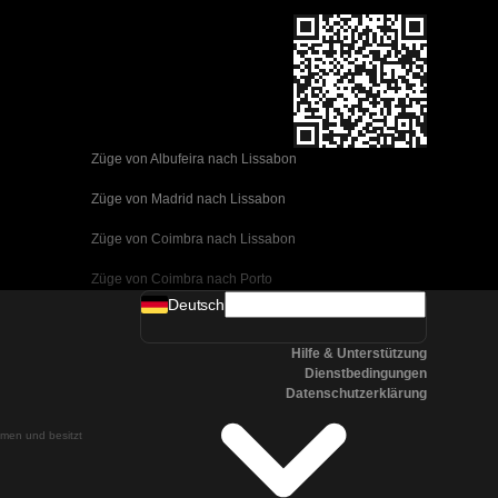
Züge von Albufeira nach Lissabon
Züge von Madrid nach Lissabon
Züge von Coimbra nach Lissabon
Züge von Coimbra nach Porto
Deutsch
Züge von Valencia nach Barcelona
Hilfe & Unterstützung
Züge von Sevilla nach Barcelona
Dienstbedingungen
Datenschutzerklärung
Züge von Malaga nach Barcelona
ehmen und besitzt
Züge von Malaga nach Madrid
Züge von Cordoba nach Madrid