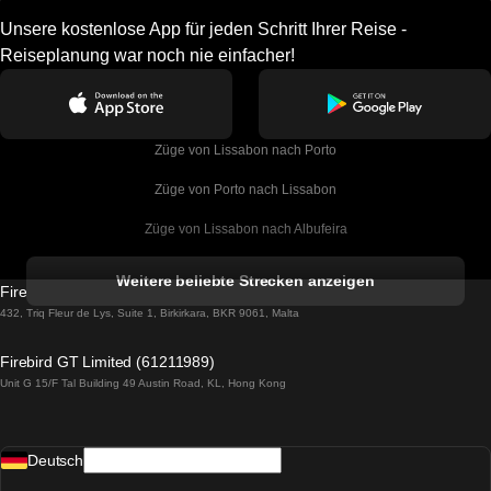
Unsere kostenlose App für jeden Schritt Ihrer Reise -
Reiseplanung war noch nie einfacher!
Züge von Lissabon nach Porto
Züge von Porto nach Lissabon
Züge von Lissabon nach Albufeira
Züge von Albufeira nach Lissabon
Weitere beliebte Strecken anzeigen
Firebird GT Limited (OC 1451)
Züge von Lissabon nach Lagos
432, Triq Fleur de Lys, Suite 1, Birkirkara, BKR 9061, Malta
Züge von Lagos nach Lissabon
Firebird GT Limited (61211989)
Unit G 15/F Tal Building 49 Austin Road, KL, Hong Kong
Züge von Lissabon nach Madrid
Züge von Madrid nach Lissabon
Deutsch
Züge von Lissabon nach Faro