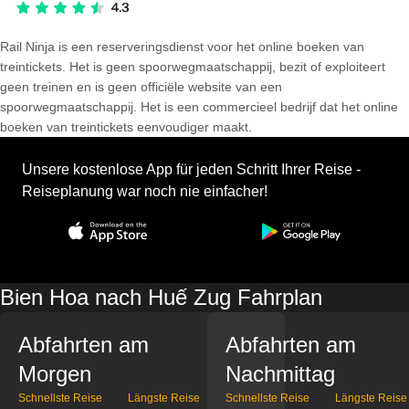
Rail Ninja is een reserveringsdienst voor het online boeken van
treintickets. Het is geen spoorwegmaatschappij, bezit of exploiteert
geen treinen en is geen officiële website van een
spoorwegmaatschappij. Het is een commercieel bedrijf dat het online
boeken van treintickets eenvoudiger maakt.
Unsere kostenlose App für jeden Schritt Ihrer Reise -
Reiseplanung war noch nie einfacher!
Bien Hoa nach Huế Zug Fahrplan
Abfahrten am
Abfahrten am
Morgen
Nachmittag
Schnellste Reise
Längste Reise
Schnellste Reise
Längste Reise