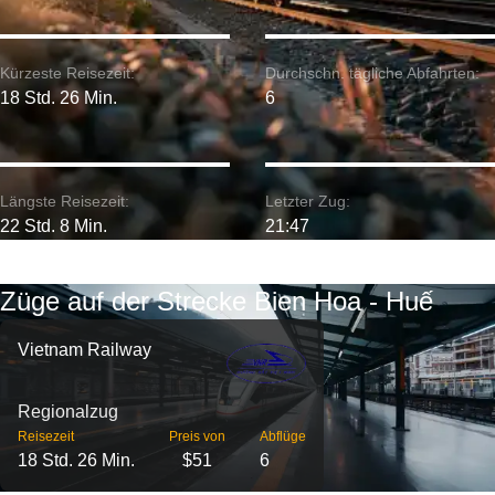
Kürzeste Reisezeit:
Durchschn. tägliche Abfahrten:
18 Std. 26 Min.
6
Längste Reisezeit:
Letzter Zug:
22 Std. 8 Min.
21:47
Züge auf der Strecke Bien Hoa - Huế
Vietnam Railway
Regionalzug
Reisezeit
Preis von
Abflüge
18 Std. 26 Min.
$51
6