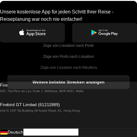
Unsere kostenlose App für jeden Schritt Ihrer Reise -
Reiseplanung war noch nie einfacher!
Züge von Lissabon nach Porto
Züge von Porto nach Lissabon
Züge von Lissabon nach Albufeira
Züge von Albufeira nach Lissabon
Weitere beliebte Strecken anzeigen
Firebird GT Limited (OC 1451)
Züge von Lissabon nach Lagos
432, Triq Fleur de Lys, Suite 1, Birkirkara, BKR 9061, Malta
Züge von Lagos nach Lissabon
Firebird GT Limited (61211989)
Unit G 15/F Tal Building 49 Austin Road, KL, Hong Kong
Züge von Lissabon nach Madrid
Züge von Madrid nach Lissabon
Deutsch
Züge von Lissabon nach Faro