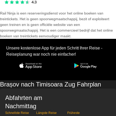
Rail Ninja is een reserveringsdienst voor het online boeken van
treintickets. Het is geen spoorwegmaatschappij, bezit of exploiteert
geen treinen en is geen officiële website van een
spoorwegmaatschappij. Het is een commercieel bedrijf dat het online
boeken van treintickets eenvoudiger maakt.
Unsere kostenlose App für jeden Schritt Ihrer Reise -
Reiseplanung war noch nie einfacher!
Brașov nach Timisoara Zug Fahrplan
Abfahrten am
Nachmittag
Schnellste Reise
Längste Reise
Früheste