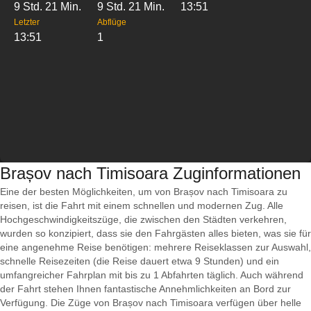
9 Std. 21 Min.
9 Std. 21 Min.
13:51
Letzter
Abflüge
13:51
1
Brașov nach Timisoara Zuginformationen
Eine der besten Möglichkeiten, um von Brașov nach Timisoara zu
reisen, ist die Fahrt mit einem schnellen und modernen Zug. Alle
Hochgeschwindigkeitszüge, die zwischen den Städten verkehren,
wurden so konzipiert, dass sie den Fahrgästen alles bieten, was sie für
eine angenehme Reise benötigen: mehrere Reiseklassen zur Auswahl,
schnelle Reisezeiten (die Reise dauert etwa 9 Stunden) und ein
umfangreicher Fahrplan mit bis zu 1 Abfahrten täglich. Auch während
der Fahrt stehen Ihnen fantastische Annehmlichkeiten an Bord zur
Verfügung. Die Züge von Brașov nach Timisoara verfügen über helle