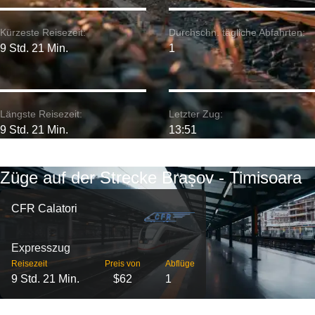
Kürzeste Reisezeit:
Durchschn. tägliche Abfahrten:
9 Std. 21 Min.
1
Längste Reisezeit:
Letzter Zug:
9 Std. 21 Min.
13:51
Züge auf der Strecke Brașov - Timisoara
CFR Calatori
Expresszug
Reisezeit
Preis von
Abflüge
9 Std. 21 Min.
$62
1