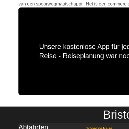
van een spoorwegmaatschappij. Het is een commercieel
Unsere kostenlose App für jed
Reise - Reiseplanung war noc
Bris
Abfahrten
Schnellste Reise