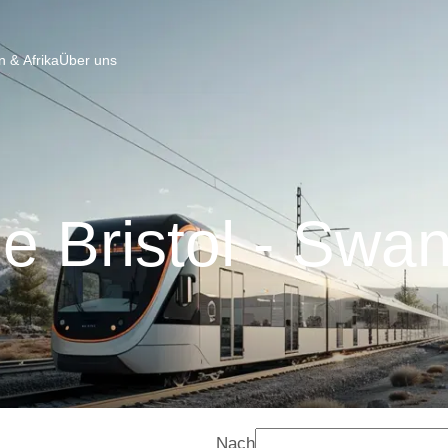
 & Afrika
Über uns
e Bristol - Swa
Nach