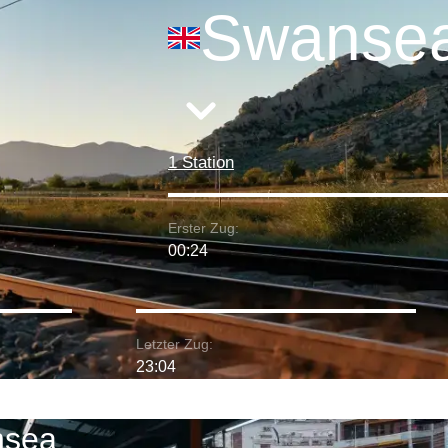
Swanse
1 Station
Erster Zug:
00:24
Letzter Zug:
23:04
nsea