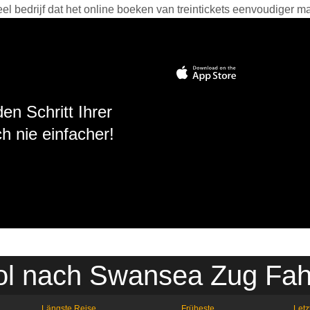
 bedrijf dat het online boeken van treintickets eenvoudiger ma
en Schritt Ihrer
h nie einfacher!
tol nach Swansea Zug Fah
Längste Reise
Früheste
Letz