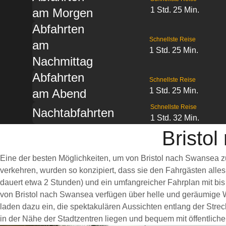
1 Std. 25 Min.
am Morgen
Abfahrten
Schnellste Reise
am
1 Std. 25 Min.
Nachmittag
Abfahrten
Schnellste Reise
1 Std. 25 Min.
am Abend
Schnellste Reise
Nachtabfahrten
1 Std. 32 Min.
Bristo
Eine der besten Möglichkeiten, um von Bristol nach Swansea z
verkehren, wurden so konzipiert, dass sie den Fahrgästen alle
dauert etwa 2 Stunden) und ein umfangreicher Fahrplan mit bis
von Bristol nach Swansea verfügen über helle und geräumige 
laden dazu ein, die spektakulären Aussichten entlang der Strec
in der Nähe der Stadtzentren liegen und bequem mit öffentliche