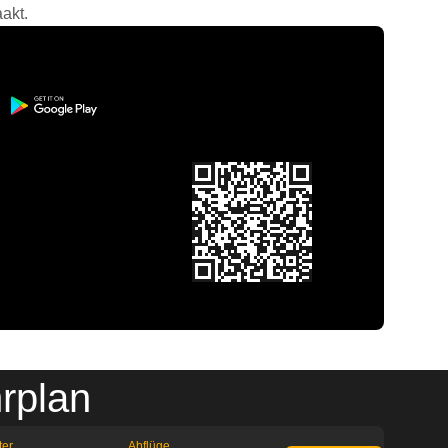
akt.
rplan
ter
Abflüge