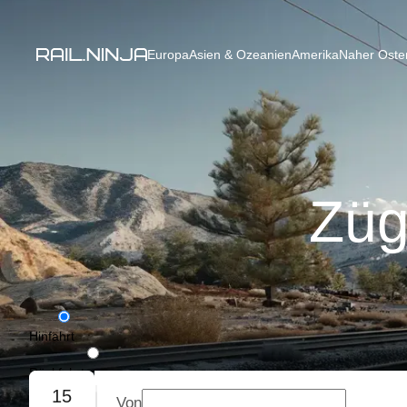
Europa
Asien & Ozeanien
Amerika
Naher Osten
Züg
Hinfahrt
Rückfahrt
15
Von