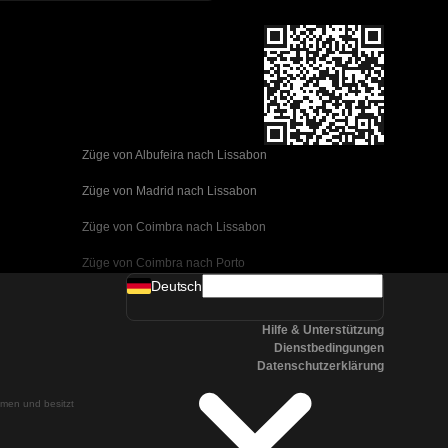
Züge von Albufeira nach Lissabon
Züge von Madrid nach Lissabon
Züge von Coimbra nach Lissabon
Züge von Coimbra nach Porto
Deutsch
Züge von Valencia nach Barcelona
Hilfe & Unterstützung
Züge von Sevilla nach Barcelona
Dienstbedingungen
Datenschutzerklärung
Züge von Malaga nach Barcelona
ehmen und besitzt
Züge von Malaga nach Madrid
Züge von Cordoba nach Madrid