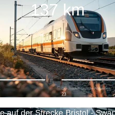
137 km
:
Durchschn. tägliche Abfahrten:
23
e auf der Strecke Bristol - Swa