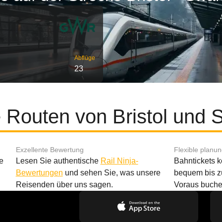
Abflüge
23
e Routen von Bristol und
Exzellente Bewertung
Flexible planu
e
Lesen Sie authentische
Rail Ninja-
Bahntickets 
Bewertungen
und sehen Sie, was unsere
bequem bis z
Reisenden über uns sagen.
Voraus buche