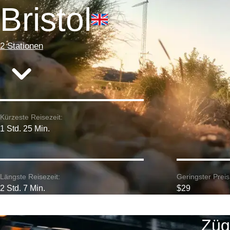
Bristol
2 Stationen
Kürzeste Reisezeit:
1 Std. 25 Min.
Längste Reisezeit:
Geringster Preis
2 Std. 7 Min.
$29
Züg