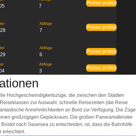
Preise prüfen
05
7
ter
Abflüge
Preise prüfen
:28
7
ter
Abflüge
Preise prüfen
:29
6
ter
Abflüge
Preise prüfen
04
3
ationen
 Alle Hochgeschwindigkeitszüge, die zwischen den Städten
 Reiseklassen zur Auswahl, schnelle Reisezeiten (die Reise
 fantastische Annehmlichkeiten an Bord zur Verfügung. Die Züge
d einen großzügigen Gepäckraum. Die großen Panoramafenster
n Bristol nach Swansea zu entscheiden, ist, dass die Bahnhöfe
erleichtert.