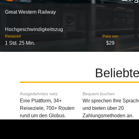
Great Western Railway
Hochgeschwindigkeitszug
Reisezeit
Preis von
1 Std. 25 Min.
$29
Beliebt
Ausgedehntes netz
Bequem buchen
Eine Plattform, 34+
Wir sprechen Ihre Sprach
Reiseziele, 700+ Routen
und bieten über 20
rund um den Globus.
Zahlungsmethoden an.