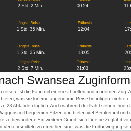
2 Std. 2 Min.
00:24
11:
Längste Reise
Früheste
Letz
1 Std. 35 Min.
12:04
17
Längste Reise
Früheste
Letz
1 Std. 35 Min.
18:05
20
Längste Reise
Früheste
Letz
2 Std. 7 Min.
21:03
23:
l nach Swansea Zuginform
u reisen, ist die Fahrt mit einem schnellen und modernen Zug.
s bieten, was sie für eine angenehme Reise benötigen: mehrere
 zu 23 Abfahrten täglich. Auch während der Fahrt stehen Ihnen
Waggons mit bequemen Sitzen und bieten viel Beinfreiheit un
ke zu bewundern. Ein weiterer Grund, sich für eine Zugfahrt vo
n Verkehrsmitteln zu erreichen sind, was die Fortbewegung sehr 