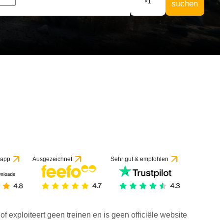
×
1
suchen
 app
Ausgezeichnet
Sehr gut & empfohlen
f exploiteert geen treinen en is geen officiële website