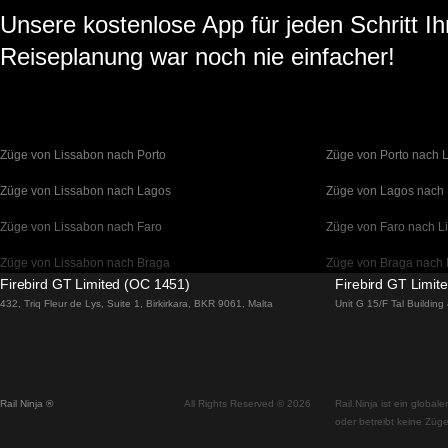
Unsere kostenlose App für jeden Schritt Ih
Reiseplanung war noch nie einfacher!
Züge von Lissabon nach Porto
Züge von Porto nach 
Züge von Lissabon nach Lagos
Züge von Lagos nach
Züge von Lissabon nach Faro
Züge von Faro nach L
Züge von Lissabon nach Braga
Züge von Braga nach 
Firebird GT Limited (OC 1451)
Firebird GT Limit
Züge von Barcelona nach Madrid
Züge von Madrid nach
432, Triq Fleur de Lys, Suite 1, Birkirkara, BKR 9061, Malta
Unit G 15/F Tal Buildin
Züge von Barcelona nach Paris
Züge von Paris nach 
Züge von Barcelona nach San Sebastian
Züge von San Sebasti
Rail Ninja ®
All Rights Reserved © 2026
Rail.Ninja ist ein globa
Züge von Madrid nach Sevilla
Züge von Sevilla nach
oder betreibt keine Züge
Züge von Madrid nach Valencia
Züge von Valencia na