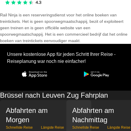
Rail Ninja is een reserveringsdienst voor het online boeken van
treintickets. Het is geen spoorwegmaatschappij, bezit of exploiteert
geen treinen en is geen officiële website van een
spoorwegmaatschappij. Het is een commercieel bedrijf dat het online
boeken van treintickets eenvoudiger maakt.
Unsere kostenlose App für jeden Schritt Ihrer Reise -
Reiseplanung war noch nie einfacher!
Brüssel nach Leuven Zug Fahrplan
Abfahrten am
Abfahrten am
Morgen
Nachmittag
Schnellste Reise
Längste Reise
Schnellste Reise
Längste Reise