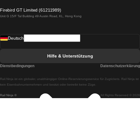
Züge von Lagos nach Lissabon
Firebird GT Limited (61211989)
Unit G 15/F Tal Building 49 Austin Road, KL, Hong Kong
Züge von Lissabon nach Madrid
Züge von Madrid nach Lissabon
Deutsch
Züge von Lissabon nach Faro
Züge von Faro nach Lissabon
Hilfe & Unterstützung
Züge von Lissabon nach Coimbra
Dienstbedingungen
Datenschutzerklärung
Züge von Coimbra nach Lissabon
Rail.Ninja ist ein globaler, unabhängiger Online-Reservierungsservice für Zugtickets. Rail Ninja ist
Züge von Lissabon nach Braga
kein Eisenbahnunternehmen und besitzt oder betreibt keine Züge.
Rail Ninja ®
All Rights Reserved © 2026
Züge von Braga nach Lissabon
Züge von Porto nach Coimbra
Züge von Coimbra nach Porto
Züge von Barcelona nach Madrid