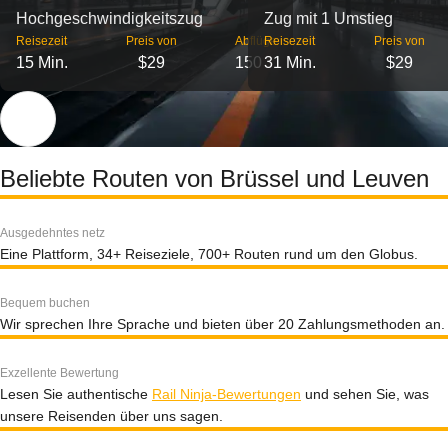
Hochgeschwindigkeitszug
Zug mit 1 Umstieg
Reisezeit
Preis von
Abflüge
Reisezeit
Preis von
15 Min.
$29
150
31 Min.
$29
Beliebte Routen von Brüssel und Leuven
Ausgedehntes netz
Eine Plattform, 34+ Reiseziele, 700+ Routen rund um den Globus.
Bequem buchen
Wir sprechen Ihre Sprache und bieten über 20 Zahlungsmethoden an.
Exzellente Bewertung
Lesen Sie authentische
Rail Ninja-Bewertungen
und sehen Sie, was
unsere Reisenden über uns sagen.