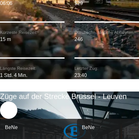
06:06
$29
Kürzeste Reisezeit:
Durchschn. tägliche Abfahrten:
15 m
246
Längste Reisezeit:
Letzter Zug:
1 Std. 4 Min.
23:40
Züge auf der Strecke Brüssel - Leuven
BeNe
BeNe