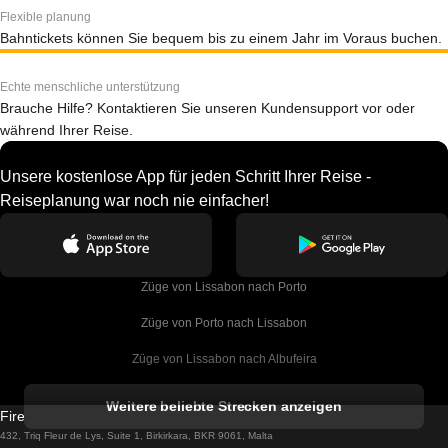
Flexible planung
Bahntickets können Sie bequem bis zu einem Jahr im Voraus buchen.
Echte menschliche unterstützung
Brauche Hilfe? Kontaktieren Sie unseren Kundensupport vor oder
während Ihrer Reise.
Unsere kostenlose App für jeden Schritt Ihrer Reise -
Reiseplanung war noch nie einfacher!
Züge von Lissabon nach Porto
Züge von Porto nach Lissabon
Züge von Lissabon nach Albufeira
Züge von Albufeira nach Lissabon
Weitere beliebte Strecken anzeigen
Firebird GT Limited (OC 1451)
Züge von Lissabon nach Lagos
432, Triq Fleur de Lys, Suite 1, Birkirkara, BKR 9061, Malta