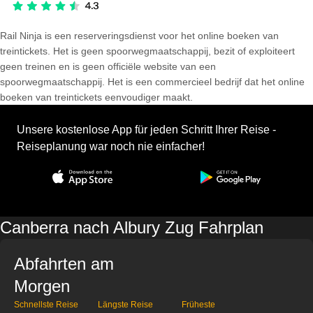
Rail Ninja is een reserveringsdienst voor het online boeken van
treintickets. Het is geen spoorwegmaatschappij, bezit of exploiteert
geen treinen en is geen officiële website van een
spoorwegmaatschappij. Het is een commercieel bedrijf dat het online
boeken van treintickets eenvoudiger maakt.
Unsere kostenlose App für jeden Schritt Ihrer Reise -
Reiseplanung war noch nie einfacher!
Canberra nach Albury Zug Fahrplan
Abfahrten am
Morgen
Schnellste Reise
Längste Reise
Früheste