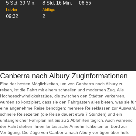
5 Std. 39 Min.
8 Std. 16 Min.
06:55
Letzter
Abflüge
09:32
2
Canberra nach Albury Zuginformationen
Eine der besten Möglichkeiten, um von Canberra nach Albury zu
reisen, ist die Fahrt mit einem schnellen und modernen Zug. Alle
Hochgeschwindigkeitszüge, die zwischen den Städten verkehren,
wurden so konzipiert, dass sie den Fahrgästen alles bieten, was sie für
eine angenehme Reise benötigen: mehrere Reiseklassen zur Auswahl,
schnelle Reisezeiten (die Reise dauert etwa 7 Stunden) und ein
umfangreicher Fahrplan mit bis zu 2 Abfahrten täglich. Auch während
der Fahrt stehen Ihnen fantastische Annehmlichkeiten an Bord zur
Verfügung. Die Züge von Canberra nach Albury verfügen über helle