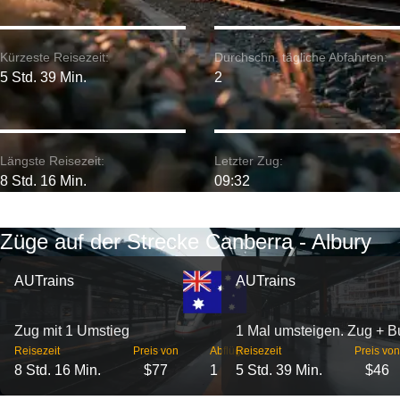
Kürzeste Reisezeit:
Durchschn. tägliche Abfahrten:
5 Std. 39 Min.
2
Längste Reisezeit:
Letzter Zug:
8 Std. 16 Min.
09:32
Züge auf der Strecke Canberra - Albury
AUTrains
AUTrains
Zug mit 1 Umstieg
1 Mal umsteigen. Zug + B
Reisezeit
Preis von
Abflüge
Reisezeit
Preis von
8 Std. 16 Min.
$77
1
5 Std. 39 Min.
$46