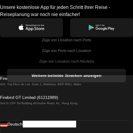
Unsere kostenlose App für jeden Schritt Ihrer Reise -
Reiseplanung war noch nie einfacher!
Züge von Lissabon nach Porto
Züge von Porto nach Lissabon
Züge von Lissabon nach Albufeira
Züge von Albufeira nach Lissabon
Weitere beliebte Strecken anzeigen
Firebird GT Limited (OC 1451)
Züge von Lissabon nach Lagos
432, Triq Fleur de Lys, Suite 1, Birkirkara, BKR 9061, Malta
Züge von Lagos nach Lissabon
Firebird GT Limited (61211989)
Unit G 15/F Tal Building 49 Austin Road, KL, Hong Kong
Züge von Lissabon nach Madrid
Züge von Madrid nach Lissabon
Deutsch
Züge von Lissabon nach Faro