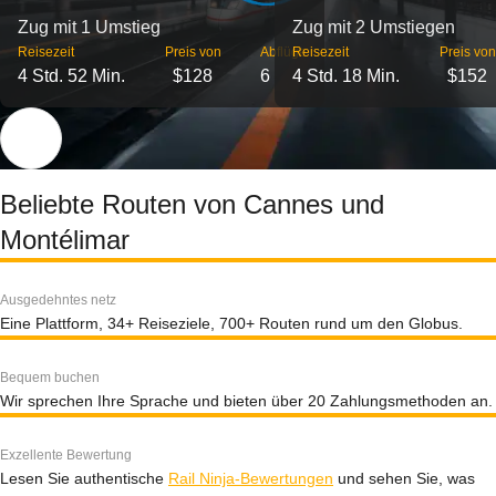
Zug mit 1 Umstieg
Zug mit 2 Umstiegen
Reisezeit
Preis von
Abflüge
Reisezeit
Preis von
4 Std. 52 Min.
$128
6
4 Std. 18 Min.
$152
Beliebte Routen von Cannes und
Montélimar
Ausgedehntes netz
Eine Plattform, 34+ Reiseziele, 700+ Routen rund um den Globus.
Bequem buchen
Wir sprechen Ihre Sprache und bieten über 20 Zahlungsmethoden an.
Exzellente Bewertung
Lesen Sie authentische
Rail Ninja-Bewertungen
und sehen Sie, was