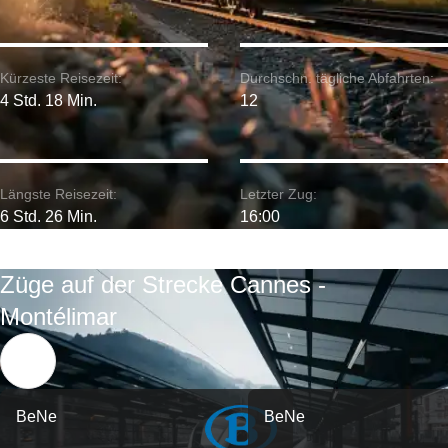
Kürzeste Reisezeit:
Durchschn. tägliche Abfahrten:
4 Std. 18 Min.
12
Längste Reisezeit:
Letzter Zug:
6 Std. 26 Min.
16:00
Züge auf der Strecke Cannes -
Montélimar
BeNe
BeNe