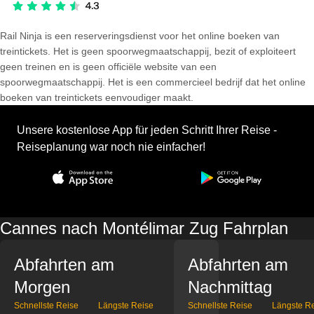
Rail Ninja is een reserveringsdienst voor het online boeken van
treintickets. Het is geen spoorwegmaatschappij, bezit of exploiteert
geen treinen en is geen officiële website van een
spoorwegmaatschappij. Het is een commercieel bedrijf dat het online
boeken van treintickets eenvoudiger maakt.
Unsere kostenlose App für jeden Schritt Ihrer Reise -
Reiseplanung war noch nie einfacher!
Cannes nach Montélimar Zug Fahrplan
Abfahrten am
Abfahrten am
Morgen
Nachmittag
Schnellste Reise
Längste Reise
Schnellste Reise
Längste R