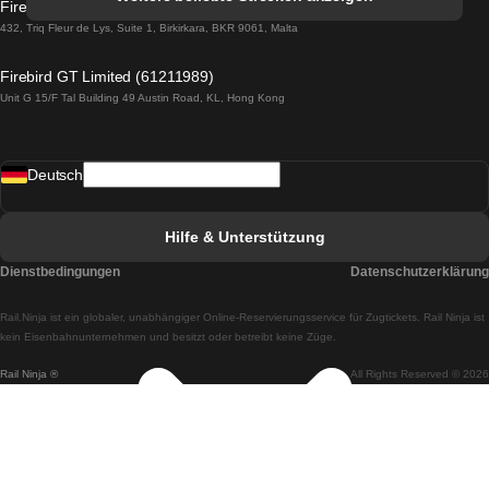
Firebird GT Limited (OC 1451)
Züge von Lissabon nach Lagos
432, Triq Fleur de Lys, Suite 1, Birkirkara, BKR 9061, Malta
Züge von Lagos nach Lissabon
Firebird GT Limited (61211989)
Unit G 15/F Tal Building 49 Austin Road, KL, Hong Kong
Züge von Lissabon nach Madrid
Züge von Madrid nach Lissabon
Deutsch
Züge von Lissabon nach Faro
Züge von Faro nach Lissabon
Hilfe & Unterstützung
Züge von Lissabon nach Coimbra
Dienstbedingungen
Datenschutzerklärung
Züge von Coimbra nach Lissabon
Rail.Ninja ist ein globaler, unabhängiger Online-Reservierungsservice für Zugtickets. Rail Ninja ist
Züge von Lissabon nach Braga
kein Eisenbahnunternehmen und besitzt oder betreibt keine Züge.
Rail Ninja ®
All Rights Reserved © 2026
Züge von Braga nach Lissabon
Züge von Porto nach Coimbra
Züge von Coimbra nach Porto