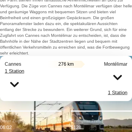
der Fahrt stehen Ihnen fantastische Annehmlichkeiten an Bord zur
Verfügung. Die Züge von Cannes nach Montélimar verfügen über helle
und geräumige Waggons mit bequemen Sitzen und bieten viel
Beinfreiheit und einen großzügigen Gepäckraum. Die großen
Panoramafenster laden dazu ein, die spektakulären Aussichten
entlang der Strecke zu bewundern. Ein weiterer Grund, sich für eine
Zugfahrt von Cannes nach Montélimar zu entscheiden, ist, dass die
Bahnhöfe in der Nähe der Stadtzentren liegen und bequem mit
öffentlichen Verkehrsmitteln zu erreichen sind, was die Fortbewegung
sehr erleichtert.
Cannes
276 km
Montélimar
1 Station
1 Station
Erster Zug:
Geringster Preis:
06:02
$128