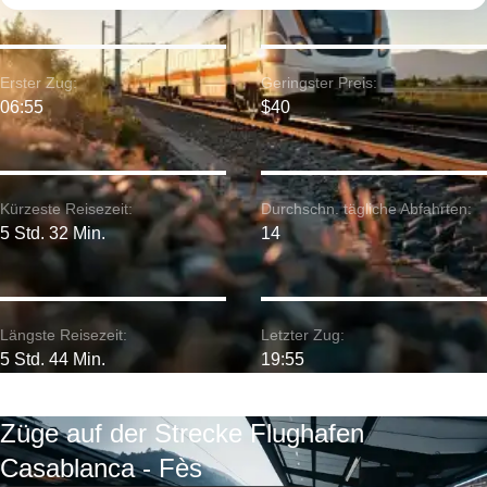
Erster Zug:
Geringster Preis:
06:55
$40
Kürzeste Reisezeit:
Durchschn. tägliche Abfahrten:
5 Std. 32 Min.
14
Längste Reisezeit:
Letzter Zug:
5 Std. 44 Min.
19:55
Züge auf der Strecke Flughafen
Casablanca - Fès