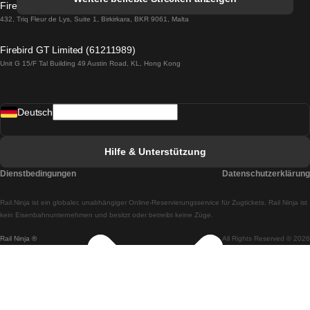
Firebird GT Limited (OC 1451)
Züge von Lissabon nach Lagos
432, Triq Fleur de Lys, Suite 1, Birkirkara, BKR 9061, Malta
Züge von Lagos nach Lissabon
Firebird GT Limited (61211989)
Unit G 15/F Tal Building 49 Austin Road, KL, Hong Kong
Züge von Lissabon nach Madrid
Züge von Madrid nach Lissabon
Deutsch
Züge von Lissabon nach Faro
Züge von Faro nach Lissabon
Hilfe & Unterstützung
Züge von Lissabon nach Coimbra
Dienstbedingungen
Datenschutzerklärung
Züge von Coimbra nach Lissabon
Rail.Ninja ist ein globaler, unabhängiger Online-Reservierungsservice für Zugtickets. Rail Ninja ist
Züge von Lissabon nach Braga
kein Eisenbahnunternehmen und besitzt oder betreibt keine Züge.
Rail Ninja ®
All Rights Reserved © 2026
Züge von Braga nach Lissabon
Züge von Porto nach Coimbra
Züge von Coimbra nach Porto