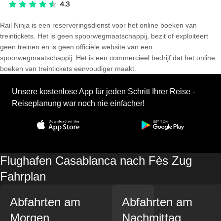
Rail Ninja is een reserveringsdienst voor het online boeken van
treintickets. Het is geen spoorwegmaatschappij, bezit of exploiteert
geen treinen en is geen officiële website van een
spoorwegmaatschappij. Het is een commercieel bedrijf dat het online
boeken van treintickets eenvoudiger maakt.
Unsere kostenlose App für jeden Schritt Ihrer Reise -
Reiseplanung war noch nie einfacher!
Flughafen Casablanca nach Fès Zug
Fahrplan
Abfahrten am
Abfahrten am
Morgen
Nachmittag