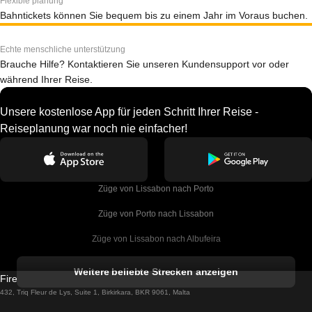
Flexible planung
Bahntickets können Sie bequem bis zu einem Jahr im Voraus buchen.
Echte menschliche unterstützung
Brauche Hilfe? Kontaktieren Sie unseren Kundensupport vor oder
während Ihrer Reise.
Unsere kostenlose App für jeden Schritt Ihrer Reise -
Reiseplanung war noch nie einfacher!
Züge von Lissabon nach Porto
Züge von Porto nach Lissabon
Züge von Lissabon nach Albufeira
Züge von Albufeira nach Lissabon
Weitere beliebte Strecken anzeigen
Firebird GT Limited (OC 1451)
Züge von Lissabon nach Lagos
432, Triq Fleur de Lys, Suite 1, Birkirkara, BKR 9061, Malta