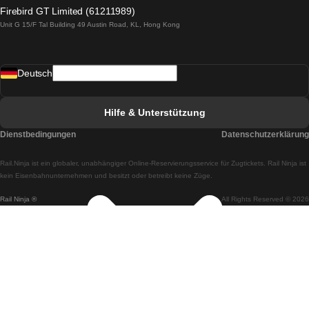
Züge von Lagos nach Lissabon
Firebird GT Limited (61211989)
Unit G 15/F Tal Building 49 Austin Road, KL, Hong Kong
Züge von Lissabon nach Madrid
Züge von Madrid nach Lissabon
Deutsch
Züge von Lissabon nach Faro
Züge von Faro nach Lissabon
Hilfe & Unterstützung
Züge von Lissabon nach Coimbra
Dienstbedingungen
Datenschutzerklärung
Züge von Coimbra nach Lissabon
Rail.Ninja ist ein globaler, unabhängiger Online-Reservierungsservice für Zugtickets. Rail Ninja ist
Züge von Lissabon nach Braga
kein Eisenbahnunternehmen und besitzt oder betreibt keine Züge.
Rail Ninja ®
All Rights Reserved © 2026
Züge von Braga nach Lissabon
Züge von Porto nach Coimbra
Züge von Coimbra nach Porto
Züge von Barcelona nach Madrid
Züge von Madrid nach Barcelona