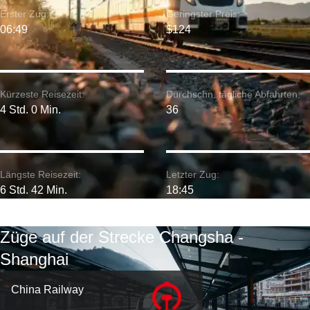
Erster Zug:
Geringster Preis:
06:49
$124
Kürzeste Reisezeit:
Durchschn. tägliche Abfahrten:
4 Std. 0 Min.
36
Längste Reisezeit:
Letzter Zug:
6 Std. 42 Min.
18:45
Züge auf der Strecke Changsha -
Shanghai
China Railway