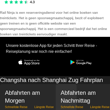
Rail Ninja is een reserveringsdienst voor het online boeken van
treintickets. Het is geen spoorwegmaatschappij, bezit of exploiteert
geen treinen en is geen officiële website van een
spoorwegmaatschappij. Het is een commercieel bedrijf dat het online
boeken van treintickets eenvoudiger maakt.
Unsere kostenlose App für jeden Schritt Ihrer Reise -
Reiseplanung war noch nie einfacher!
Changsha nach Shanghai Zug Fahrplan
Abfahrten am
Abfahrten am
Morgen
Nachmittag
Schnellste Reise
Längste Reise
Schnellste Reise
Längste Reise