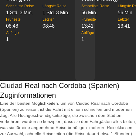
Schnellste Reise
Längste Reise
Schnellste Reise
Längste R
1 Std. 3 Min.
1 Std. 3 Min.
56 Min.
56 Min.
Früheste
Letzter
Früheste
Letzter
08:48
08:48
13:41
13:41
Abflüge
Abflüge
1
1
Ciudad Real nach Cordoba (Spanien)
Zuginformationen
Eine der besten Möglichkeiten, um von Ciudad Real nach Cordoba
(Spanien) zu reisen, ist die Fahrt mit einem schnellen und modernen
Zug. Alle Hochgeschwindigkeitszüge, die zwischen den Städten
verkehren, wurden so konzipiert, dass sie den Fahrgästen alles bieten,
was sie für eine angenehme Reise benötigen: mehrere Reiseklassen
zur Auswahl, schnelle Reisezeiten (die Reise dauert etwa 1 Stunden)