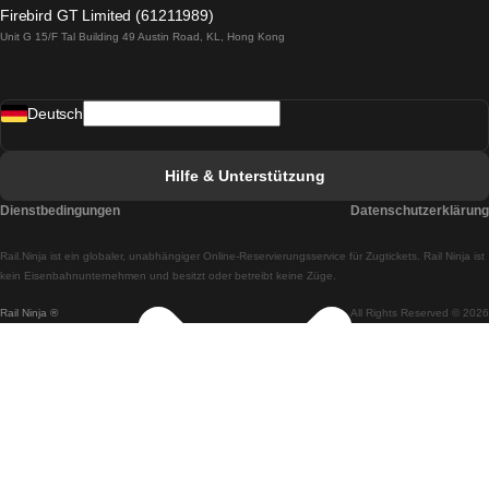
Züge von Lagos nach Lissabon
Firebird GT Limited (61211989)
Unit G 15/F Tal Building 49 Austin Road, KL, Hong Kong
Züge von Lissabon nach Madrid
Züge von Madrid nach Lissabon
Deutsch
Züge von Lissabon nach Faro
Züge von Faro nach Lissabon
Hilfe & Unterstützung
Züge von Lissabon nach Coimbra
Dienstbedingungen
Datenschutzerklärung
Züge von Coimbra nach Lissabon
Rail.Ninja ist ein globaler, unabhängiger Online-Reservierungsservice für Zugtickets. Rail Ninja ist
Züge von Lissabon nach Braga
kein Eisenbahnunternehmen und besitzt oder betreibt keine Züge.
Rail Ninja ®
All Rights Reserved © 2026
Züge von Braga nach Lissabon
Züge von Porto nach Coimbra
Züge von Coimbra nach Porto
Züge von Barcelona nach Madrid
Züge von Madrid nach Barcelona