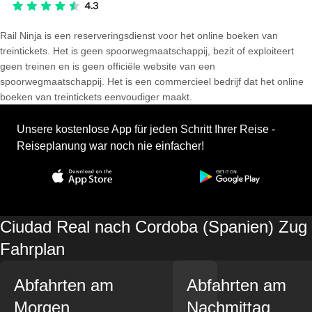
Rail Ninja is een reserveringsdienst voor het online boeken van
treintickets. Het is geen spoorwegmaatschappij, bezit of exploiteert
geen treinen en is geen officiële website van een
spoorwegmaatschappij. Het is een commercieel bedrijf dat het online
boeken van treintickets eenvoudiger maakt.
Unsere kostenlose App für jeden Schritt Ihrer Reise -
Reiseplanung war noch nie einfacher!
Ciudad Real nach Cordoba (Spanien) Zug
Fahrplan
Abfahrten am
Abfahrten am
Morgen
Nachmittag