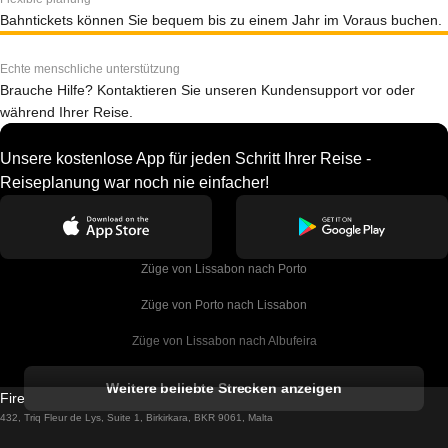
Bahntickets können Sie bequem bis zu einem Jahr im Voraus buchen.
Echte menschliche unterstützung
Brauche Hilfe? Kontaktieren Sie unseren Kundensupport vor oder
während Ihrer Reise.
Unsere kostenlose App für jeden Schritt Ihrer Reise -
Reiseplanung war noch nie einfacher!
Züge von Lissabon nach Porto
Züge von Porto nach Lissabon
Züge von Lissabon nach Albufeira
Züge von Albufeira nach Lissabon
Weitere beliebte Strecken anzeigen
Firebird GT Limited (OC 1451)
Züge von Lissabon nach Lagos
432, Triq Fleur de Lys, Suite 1, Birkirkara, BKR 9061, Malta