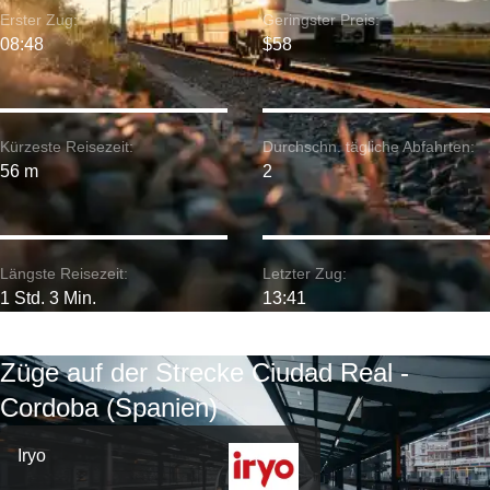
Erster Zug:
Geringster Preis:
08:48
$58
Kürzeste Reisezeit:
Durchschn. tägliche Abfahrten:
56 m
2
Längste Reisezeit:
Letzter Zug:
1 Std. 3 Min.
13:41
Züge auf der Strecke Ciudad Real -
Cordoba (Spanien)
Iryo