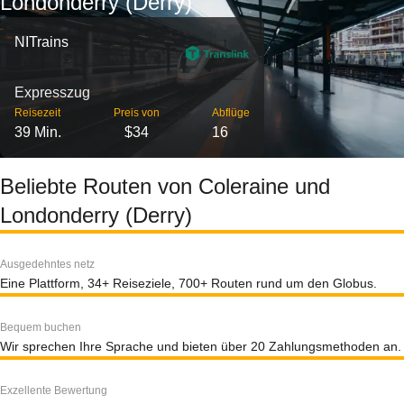
Londonderry (Derry)
NITrains
Expresszug
Reisezeit
Preis von
Abflüge
39 Min.
$34
16
Beliebte Routen von Coleraine und
Londonderry (Derry)
Ausgedehntes netz
Eine Plattform, 34+ Reiseziele, 700+ Routen rund um den Globus.
Bequem buchen
Wir sprechen Ihre Sprache und bieten über 20 Zahlungsmethoden an.
Exzellente Bewertung