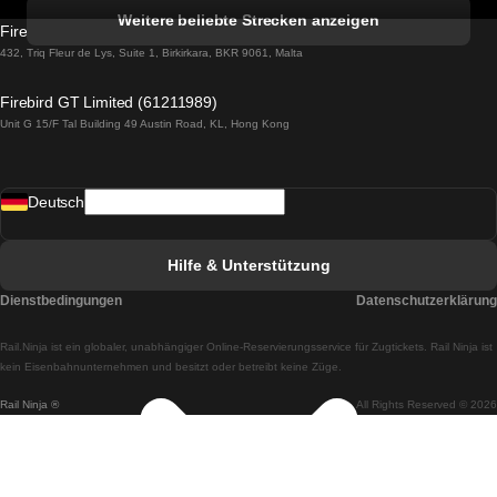
Züge von Albufeira nach Lissabon
Weitere beliebte Strecken anzeigen
Firebird GT Limited (OC 1451)
Züge von Lissabon nach Lagos
432, Triq Fleur de Lys, Suite 1, Birkirkara, BKR 9061, Malta
Züge von Lagos nach Lissabon
Firebird GT Limited (61211989)
Unit G 15/F Tal Building 49 Austin Road, KL, Hong Kong
Züge von Lissabon nach Madrid
Züge von Madrid nach Lissabon
Deutsch
Züge von Lissabon nach Faro
Züge von Faro nach Lissabon
Hilfe & Unterstützung
Züge von Lissabon nach Coimbra
Dienstbedingungen
Datenschutzerklärung
Züge von Coimbra nach Lissabon
Rail.Ninja ist ein globaler, unabhängiger Online-Reservierungsservice für Zugtickets. Rail Ninja ist
Züge von Lissabon nach Braga
kein Eisenbahnunternehmen und besitzt oder betreibt keine Züge.
Rail Ninja ®
All Rights Reserved © 2026
Züge von Braga nach Lissabon
Züge von Porto nach Coimbra
Züge von Coimbra nach Porto