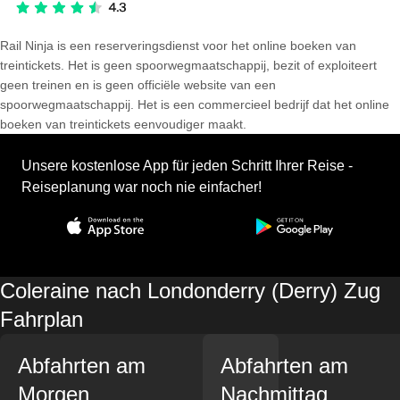
Rail Ninja is een reserveringsdienst voor het online boeken van
treintickets. Het is geen spoorwegmaatschappij, bezit of exploiteert
geen treinen en is geen officiële website van een
spoorwegmaatschappij. Het is een commercieel bedrijf dat het online
boeken van treintickets eenvoudiger maakt.
Unsere kostenlose App für jeden Schritt Ihrer Reise -
Reiseplanung war noch nie einfacher!
Coleraine nach Londonderry (Derry) Zug
Fahrplan
Abfahrten am
Abfahrten am
Morgen
Nachmittag