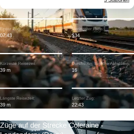
3 Stationen
Erster Zug:
Geringster Preis:
07:43
$34
Kürzeste Reisezeit:
Durchschn. tägliche Abfahrten:
39 m
16
Längste Reisezeit:
Letzter Zug:
39 m
22:43
Züge auf der Strecke Coleraine -