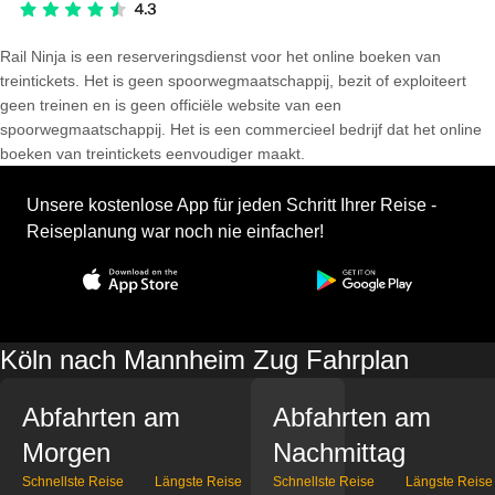
Rail Ninja is een reserveringsdienst voor het online boeken van
treintickets. Het is geen spoorwegmaatschappij, bezit of exploiteert
geen treinen en is geen officiële website van een
spoorwegmaatschappij. Het is een commercieel bedrijf dat het online
boeken van treintickets eenvoudiger maakt.
Unsere kostenlose App für jeden Schritt Ihrer Reise -
Reiseplanung war noch nie einfacher!
Köln nach Mannheim Zug Fahrplan
Abfahrten am
Abfahrten am
Morgen
Nachmittag
Schnellste Reise
Längste Reise
Schnellste Reise
Längste Reise