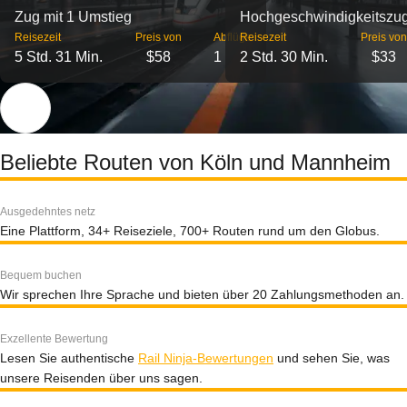
Zug mit 1 Umstieg
Hochgeschwindigkeitszu
Reisezeit
Preis von
Abflüge
Reisezeit
Preis von
5 Std. 31 Min.
$58
1
2 Std. 30 Min.
$33
Beliebte Routen von Köln und Mannheim
Ausgedehntes netz
Eine Plattform, 34+ Reiseziele, 700+ Routen rund um den Globus.
Bequem buchen
Wir sprechen Ihre Sprache und bieten über 20 Zahlungsmethoden an.
Exzellente Bewertung
Lesen Sie authentische
Rail Ninja-Bewertungen
und sehen Sie, was
unsere Reisenden über uns sagen.