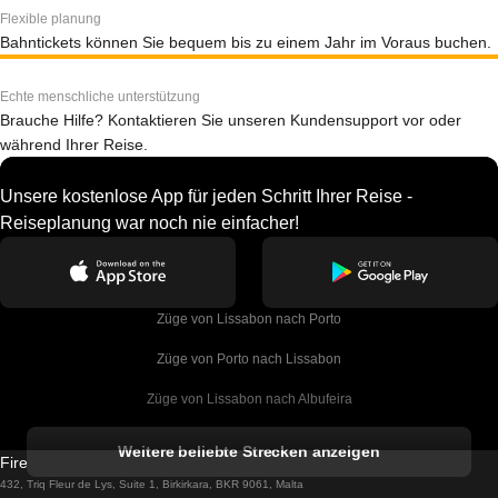
Flexible planung
Bahntickets können Sie bequem bis zu einem Jahr im Voraus buchen.
Echte menschliche unterstützung
Brauche Hilfe? Kontaktieren Sie unseren Kundensupport vor oder
während Ihrer Reise.
Unsere kostenlose App für jeden Schritt Ihrer Reise -
Reiseplanung war noch nie einfacher!
Züge von Lissabon nach Porto
Züge von Porto nach Lissabon
Züge von Lissabon nach Albufeira
Züge von Albufeira nach Lissabon
Weitere beliebte Strecken anzeigen
Firebird GT Limited (OC 1451)
Züge von Lissabon nach Lagos
432, Triq Fleur de Lys, Suite 1, Birkirkara, BKR 9061, Malta