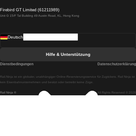
Züge von Lagos nach Lissabon
Firebird GT Limited (61211989)
Unit G 15/F Tal Building 49 Austin Road, KL, Hong Kong
Züge von Lissabon nach Madrid
Züge von Madrid nach Lissabon
Deutsch
Züge von Lissabon nach Faro
Züge von Faro nach Lissabon
Hilfe & Unterstützung
Züge von Lissabon nach Coimbra
Dienstbedingungen
Datenschutzerklärung
Züge von Coimbra nach Lissabon
Rail.Ninja ist ein globaler, unabhängiger Online-Reservierungsservice für Zugtickets. Rail Ninja ist
Züge von Lissabon nach Braga
kein Eisenbahnunternehmen und besitzt oder betreibt keine Züge.
Rail Ninja ®
All Rights Reserved © 2026
Züge von Braga nach Lissabon
Züge von Porto nach Coimbra
Züge von Coimbra nach Porto
Züge von Barcelona nach Madrid