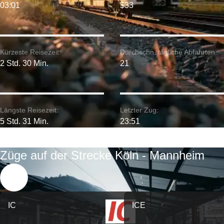
03:01
$33
Kürzeste Reisezeit:
Durchschn. tägliche Abfahrten:
2 Std. 30 Min.
21
Längste Reisezeit:
Letzter Zug:
5 Std. 31 Min.
23:51
Züge auf der Strecke Köln - Mannheim
IC
ICE