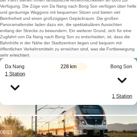
der Fahrt stehen Ihnen fantastische Annehmlichkeiten an Bord zur
Verfügung. Die Züge von Da Nang nach Bong Son verfügen über helle
und geräumige Waggons mit bequemen Sitzen und bieten viel
Beinfreiheit und einen großzügigen Gepäckraum. Die großen
Panoramafenster laden dazu ein, die spektakulären Aussichten
entlang der Strecke zu bewundern. Ein weiterer Grund, sich für eine
Zugfahrt von Da Nang nach Bong Son zu entscheiden, ist, dass die
Bahnhöfe in der Nähe der Stadtzentren liegen und bequem mit
öffentlichen Verkehrsmitteln zu erreichen sind, was die Fortbewegung
sehr erleichtert.
Da Nang
228 km
Bong Son
1 Station
1 Station
Erster Zug:
Geringster Preis:
06:03
$33