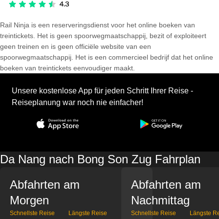
Rail Ninja is een reserveringsdienst voor het online boeken van
treintickets. Het is geen spoorwegmaatschappij, bezit of exploiteert
geen treinen en is geen officiële website van een
spoorwegmaatschappij. Het is een commercieel bedrijf dat het online
boeken van treintickets eenvoudiger maakt.
Unsere kostenlose App für jeden Schritt Ihrer Reise -
Reiseplanung war noch nie einfacher!
Da Nang nach Bong Son Zug Fahrplan
Abfahrten am
Abfahrten am
Morgen
Nachmittag
Schnellste Reise
Längste Reise
Schnellste Reise
Längste R