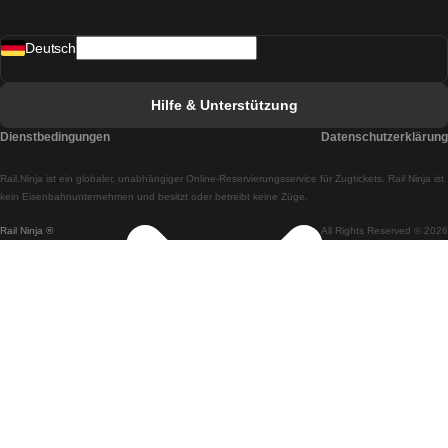
Züge von Madrid nach Lissabon
Deutsch
Züge von Lissabon nach Faro
Züge von Faro nach Lissabon
Hilfe & Unterstützung
Züge von Lissabon nach Coimbra
Dienstbedingungen
Datenschutzerklärung
Züge von Coimbra nach Lissabon
Rail.Ninja ist ein globaler, unabhängiger Online-Reservierungsservice für Zugtickets. Rail Ninja ist
Züge von Lissabon nach Braga
kein Eisenbahnunternehmen und besitzt oder betreibt keine Züge.
Rail Ninja ®
All Rights Reserved © 2026
Züge von Braga nach Lissabon
Züge von Porto nach Coimbra
Züge von Coimbra nach Porto
Züge von Barcelona nach Madrid
Züge von Madrid nach Barcelona
Züge von Barcelona nach Valencia