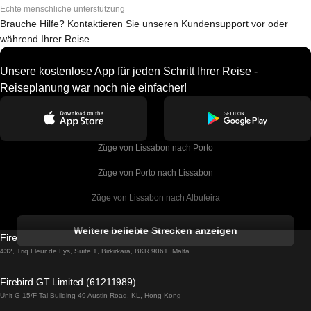
Echte menschliche unterstützung
Brauche Hilfe? Kontaktieren Sie unseren Kundensupport vor oder
während Ihrer Reise.
Unsere kostenlose App für jeden Schritt Ihrer Reise -
Reiseplanung war noch nie einfacher!
Züge von Lissabon nach Porto
Züge von Porto nach Lissabon
Züge von Lissabon nach Albufeira
Züge von Albufeira nach Lissabon
Weitere beliebte Strecken anzeigen
Firebird GT Limited (OC 1451)
Züge von Lissabon nach Lagos
432, Triq Fleur de Lys, Suite 1, Birkirkara, BKR 9061, Malta
Züge von Lagos nach Lissabon
Firebird GT Limited (61211989)
Unit G 15/F Tal Building 49 Austin Road, KL, Hong Kong
Züge von Lissabon nach Madrid