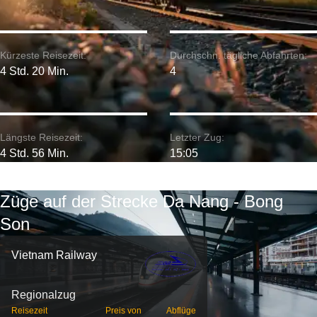
Kürzeste Reisezeit:
Durchschn. tägliche Abfahrten:
4 Std. 20 Min.
4
Längste Reisezeit:
Letzter Zug:
4 Std. 56 Min.
15:05
Züge auf der Strecke Da Nang - Bong
Son
Vietnam Railway
Regionalzug
Reisezeit
Preis von
Abflüge