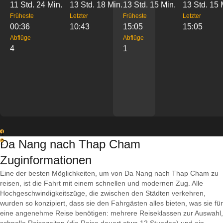
11 Std. 24 Min.
13 Std. 18 Min.
13 Std. 15 Min.
13 Std. 15 
Früheste
Letzter
Früheste
Letzter
00:36
10:43
15:05
15:05
Abflüge
Abflüge
4
1
1
Da Nang nach Thap Cham
2
Zuginformationen
Eine der besten Möglichkeiten, um von Da Nang nach Thap Cham zu
reisen, ist die Fahrt mit einem schnellen und modernen Zug. Alle
Hochgeschwindigkeitszüge, die zwischen den Städten verkehren,
wurden so konzipiert, dass sie den Fahrgästen alles bieten, was sie für
eine angenehme Reise benötigen: mehrere Reiseklassen zur Auswahl,