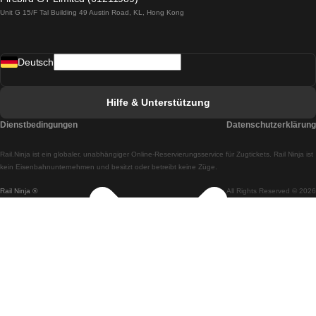
Unit G 15/F Tal Building 49 Austin Road, KL, Hong Kong
Züge von Lissabon nach Madrid
Züge von Madrid nach Lissabon
Deutsch
Züge von Lissabon nach Faro
Züge von Faro nach Lissabon
Hilfe & Unterstützung
Züge von Lissabon nach Coimbra
Dienstbedingungen
Datenschutzerklärung
Züge von Coimbra nach Lissabon
Rail.Ninja ist ein globaler, unabhängiger Online-Reservierungsservice für Zugtickets. Rail Ninja ist
Züge von Lissabon nach Braga
kein Eisenbahnunternehmen und besitzt oder betreibt keine Züge.
Rail Ninja ®
All Rights Reserved © 2026
Züge von Braga nach Lissabon
Züge von Porto nach Coimbra
Züge von Coimbra nach Porto
Züge von Barcelona nach Madrid
Züge von Madrid nach Barcelona