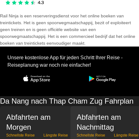
Rail Ninja is een reserveringsdienst voor het online boeken van
treintickets. Het is geen spoorwegmaatschappij, bezit of exploiteert
geen treinen en is geen officiële website van een
spoorwegmaatschappij. Het is een commercieel bedrijf dat het online
boeken van treintickets eenvoudiger maakt.
Unsere kostenlose App für jeden Schritt Ihrer Reise -
Reiseplanung war noch nie einfacher!
Da Nang nach Thap Cham Zug Fahrplan
Abfahrten am
Abfahrten am
Morgen
Nachmittag
Schnellste Reise
Längste Reise
Schnellste Reise
Längste Reise