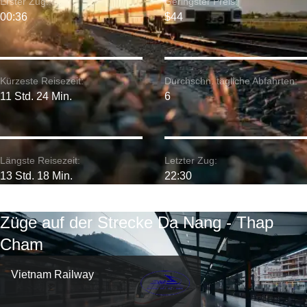
Erster Zug:
Geringster Preis:
00:36
$44
Kürzeste Reisezeit:
Durchschn. tägliche Abfahrten:
11 Std. 24 Min.
6
Längste Reisezeit:
Letzter Zug:
13 Std. 18 Min.
22:30
Züge auf der Strecke Da Nang - Thap
Cham
Vietnam Railway