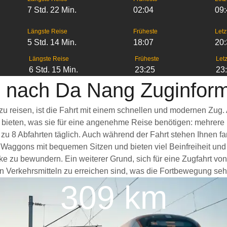
7 Std. 22 Min.
02:04
09
Längste Reise
Früheste
Letz
5 Std. 14 Min.
18:07
20
Längste Reise
Früheste
Letz
6 Std. 15 Min.
23:25
23
i nach Da Nang Zuginfor
zu reisen, ist die Fahrt mit einem schnellen und modernen Zug
s bieten, was sie für eine angenehme Reise benötigen: mehrere
 zu 8 Abfahrten täglich. Auch während der Fahrt stehen Ihnen 
 Waggons mit bequemen Sitzen und bieten viel Beinfreiheit u
ke zu bewundern. Ein weiterer Grund, sich für eine Zugfahrt vo
n Verkehrsmitteln zu erreichen sind, was die Fortbewegung sehr 
309 km