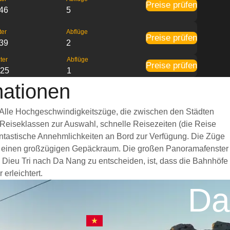
Preise prüfen
:46
5
ter
Abflüge
Preise prüfen
:39
2
ter
Abflüge
Preise prüfen
:25
1
mationen
. Alle Hochgeschwindigkeitszüge, die zwischen den Städten
 Reiseklassen zur Auswahl, schnelle Reisezeiten (die Reise
fantastische Annehmlichkeiten an Bord zur Verfügung. Die Züge
nd einen großzügigen Gepäckraum. Die großen Panoramafenster
n Dieu Tri nach Da Nang zu entscheiden, ist, dass die Bahnhöfe
erleichtert.
Da