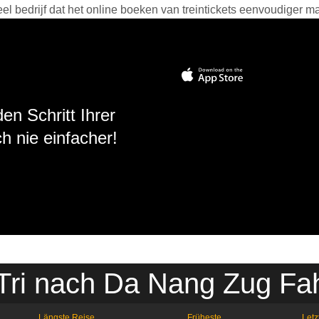
 bedrijf dat het online boeken van treintickets eenvoudiger ma
en Schritt Ihrer
h nie einfacher!
Tri nach Da Nang Zug Fa
Längste Reise
Früheste
Letz