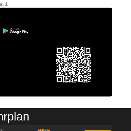
akt.
hrplan
ter
Abflüge