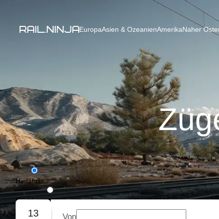
Europa
Asien & Ozeanien
Amerika
Naher Osten
Züge
Hinfahrt
Rückfahrt
13
Von