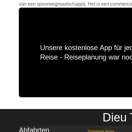
van een spoorwegmaatschappij. Het is een commercieel
Unsere kostenlose App für jed
Reise - Reiseplanung war noc
Dieu 
Abfahrten
Schnellste Reise