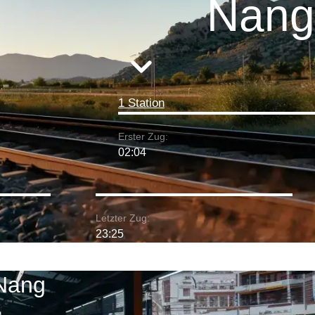
Nang
1 Station
Erster Zug:
02:04
Letzter Zug:
23:25
 Nang