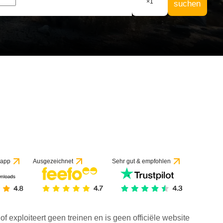
×
1
suchen
 app
Ausgezeichnet
Sehr gut & empfohlen
f exploiteert geen treinen en is geen officiële website