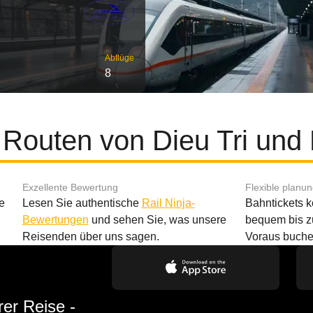
Abflüge
8
 Routen von Dieu Tri un
Exzellente Bewertung
Flexible planu
e
Lesen Sie authentische
Rail Ninja-
Bahntickets 
Bewertungen
und sehen Sie, was unsere
bequem bis z
Reisenden über uns sagen.
Voraus buche
rer Reise -