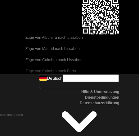
Züge von Albufeira nach Lissabon
Züge von Madrid nach Lissabon
Züge von Coimbra nach Lissabon
Züge von Coimbra nach Porto
Deutsch
Züge von Valencia nach Barcelona
Hilfe & Unterstützung
Züge von Sevilla nach Barcelona
Dienstbedingungen
Datenschutzerklärung
Züge von Malaga nach Barcelona
ehmen und besitzt
Züge von Malaga nach Madrid
Züge von Cordoba nach Madrid
Züge von San Sebastian nach Madrid