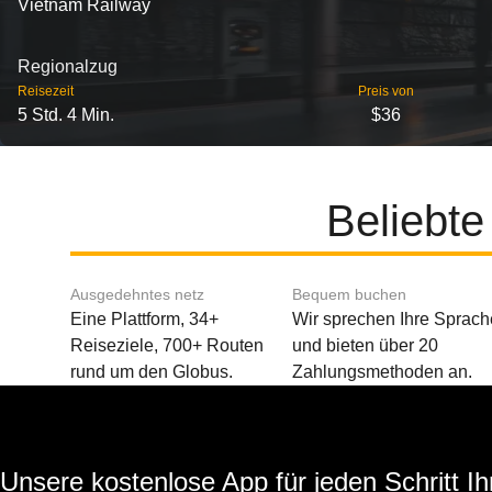
Vietnam Railway
Regionalzug
Reisezeit
Preis von
5 Std. 4 Min.
$36
Beliebte
Ausgedehntes netz
Bequem buchen
Eine Plattform, 34+
Wir sprechen Ihre Sprach
Reiseziele, 700+ Routen
und bieten über 20
rund um den Globus.
Zahlungsmethoden an.
Unsere kostenlose App für jeden Schritt Ih