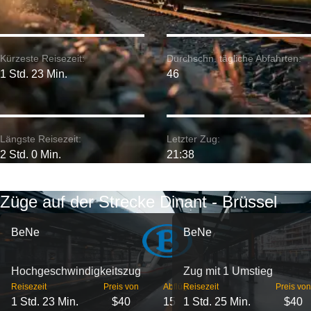
Kürzeste Reisezeit:
Durchschn. tägliche Abfahrten:
1 Std. 23 Min.
46
Längste Reisezeit:
Letzter Zug:
2 Std. 0 Min.
21:38
Züge auf der Strecke Dinant - Brüssel
BeNe
BeNe
Hochgeschwindigkeitszug
Zug mit 1 Umstieg
Reisezeit
Preis von
Abflüge
Reisezeit
Preis von
1 Std. 23 Min.
$40
15
1 Std. 25 Min.
$40