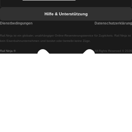
Züge von Faro nach Lissabon
Hilfe & Unterstützung
Züge von Lissabon nach Coimbra
Dienstbedingungen
Datenschutzerklärung
Züge von Coimbra nach Lissabon
Rail.Ninja ist ein globaler, unabhängiger Online-Reservierungsservice für Zugtickets. Rail Ninja ist
Züge von Lissabon nach Braga
kein Eisenbahnunternehmen und besitzt oder betreibt keine Züge.
Rail Ninja ®
All Rights Reserved © 2026
Züge von Braga nach Lissabon
Züge von Porto nach Coimbra
Züge von Coimbra nach Porto
Züge von Barcelona nach Madrid
Züge von Madrid nach Barcelona
Züge von Barcelona nach Valencia
Züge von Valencia nach Barcelona
Züge von Barcelona nach Paris