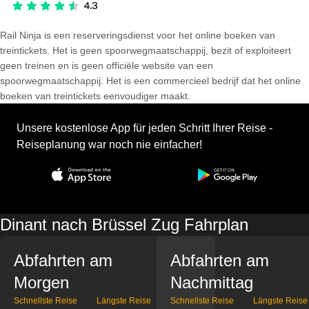
Rail Ninja is een reserveringsdienst voor het online boeken van
treintickets. Het is geen spoorwegmaatschappij, bezit of exploiteert
geen treinen en is geen officiële website van een
spoorwegmaatschappij. Het is een commercieel bedrijf dat het online
boeken van treintickets eenvoudiger maakt.
Unsere kostenlose App für jeden Schritt Ihrer Reise -
Reiseplanung war noch nie einfacher!
Dinant nach Brüssel Zug Fahrplan
Abfahrten am
Abfahrten am
Morgen
Nachmittag
Schnellste Reise
Längste Reise
Schnellste Reise
Längste Reise