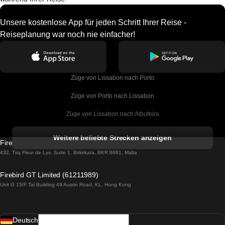
Unsere kostenlose App für jeden Schritt Ihrer Reise -
Reiseplanung war noch nie einfacher!
Züge von Lissabon nach Porto
Züge von Porto nach Lissabon
Züge von Lissabon nach Albufeira
Züge von Albufeira nach Lissabon
Weitere beliebte Strecken anzeigen
Firebird GT Limited (OC 1451)
Züge von Lissabon nach Lagos
432, Triq Fleur de Lys, Suite 1, Birkirkara, BKR 9061, Malta
Züge von Lagos nach Lissabon
Firebird GT Limited (61211989)
Unit G 15/F Tal Building 49 Austin Road, KL, Hong Kong
Züge von Lissabon nach Madrid
Züge von Madrid nach Lissabon
Deutsch
Züge von Lissabon nach Faro