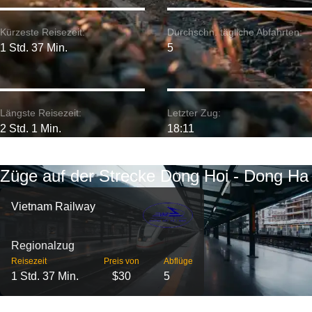
Kürzeste Reisezeit:
Durchschn. tägliche Abfahrten:
1 Std. 37 Min.
5
Längste Reisezeit:
Letzter Zug:
2 Std. 1 Min.
18:11
Züge auf der Strecke Dong Hoi - Dong Ha
Vietnam Railway
Regionalzug
Reisezeit
Preis von
Abflüge
1 Std. 37 Min.
$30
5