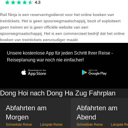
Rail Ninja is een reserveringsdienst voor het online boeken van
treintickets. Het is geen spoorwegmaatschappij, bezit of exploiteert
geen treinen en is geen officiële website van een
spoorwegmaatschappij. Het is een commercieel bedrijf dat het online
boeken van treintickets eenvoudiger maakt.
Unsere kostenlose App für jeden Schritt Ihrer Reise -
Reiseplanung war noch nie einfacher!
Dong Hoi nach Dong Ha Zug Fahrplan
Abfahrten am
Abfahrten am
Morgen
Abend
Schnellste Reise
Längste Reise
Schnellste Reise
Längste R