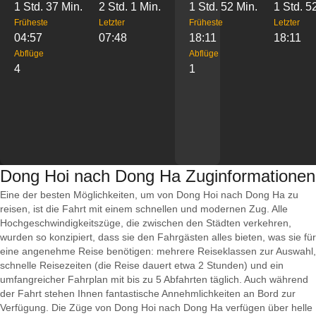
1 Std. 37 Min.
2 Std. 1 Min.
1 Std. 52 Min.
1 Std. 5
Früheste
Letzter
Früheste
Letzter
04:57
07:48
18:11
18:11
Abflüge
Abflüge
4
1
Dong Hoi nach Dong Ha Zuginformationen
Eine der besten Möglichkeiten, um von Dong Hoi nach Dong Ha zu
reisen, ist die Fahrt mit einem schnellen und modernen Zug. Alle
Hochgeschwindigkeitszüge, die zwischen den Städten verkehren,
wurden so konzipiert, dass sie den Fahrgästen alles bieten, was sie für
eine angenehme Reise benötigen: mehrere Reiseklassen zur Auswahl,
schnelle Reisezeiten (die Reise dauert etwa 2 Stunden) und ein
umfangreicher Fahrplan mit bis zu 5 Abfahrten täglich. Auch während
der Fahrt stehen Ihnen fantastische Annehmlichkeiten an Bord zur
Verfügung. Die Züge von Dong Hoi nach Dong Ha verfügen über helle