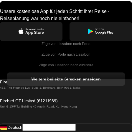
Unsere kostenlose App für jeden Schritt Ihrer Reise -
Reiseplanung war noch nie einfacher!
Züge von Lissabon nach Porto
Züge von Porto nach Lissabon
Züge von Lissabon nach Albufeira
Züge von Albufeira nach Lissabon
Weitere beliebte Strecken anzeigen
Firebird GT Limited (OC 1451)
Züge von Lissabon nach Lagos
432, Triq Fleur de Lys, Suite 1, Birkirkara, BKR 9061, Malta
Züge von Lagos nach Lissabon
Firebird GT Limited (61211989)
Unit G 15/F Tal Building 49 Austin Road, KL, Hong Kong
Züge von Lissabon nach Madrid
Züge von Madrid nach Lissabon
Deutsch
Züge von Lissabon nach Faro