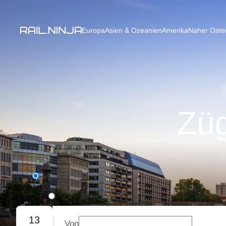
Europa
Asien & Ozeanien
Amerika
Naher Osten
Züg
Hinfahrt
Rückfahrt
13
Von