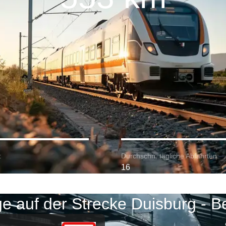
:
Durchschn. tägliche Abfahrten:
16
e auf der Strecke Duisburg - Be