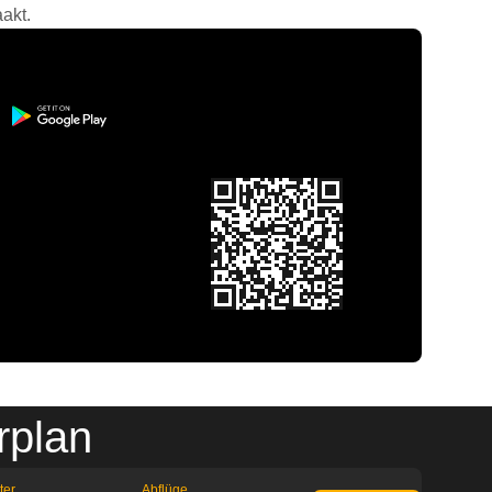
akt.
rplan
ter
Abflüge