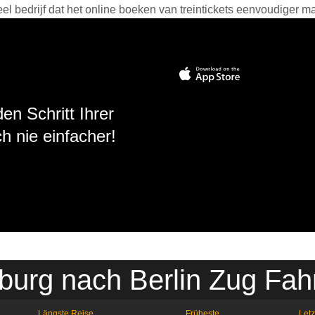
 bedrijf dat het online boeken van treintickets eenvoudiger ma
en Schritt Ihrer
h nie einfacher!
burg nach Berlin Zug Fah
Längste Reise
Früheste
Letz