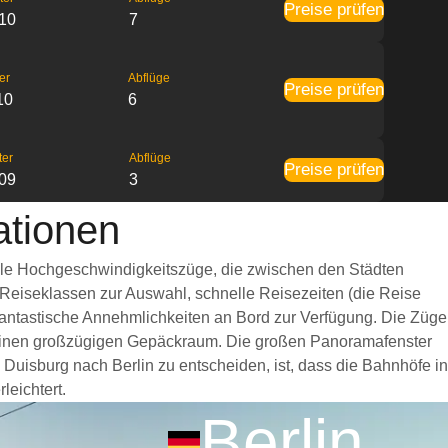
Preise prüfen
:10
7
er
Abflüge
Preise prüfen
10
6
ter
Abflüge
Preise prüfen
:09
3
ationen
 Alle Hochgeschwindigkeitszüge, die zwischen den Städten
 Reiseklassen zur Auswahl, schnelle Reisezeiten (die Reise
 fantastische Annehmlichkeiten an Bord zur Verfügung. Die Züge
d einen großzügigen Gepäckraum. Die großen Panoramafenster
 Duisburg nach Berlin zu entscheiden, ist, dass die Bahnhöfe in
leichtert.
Berlin