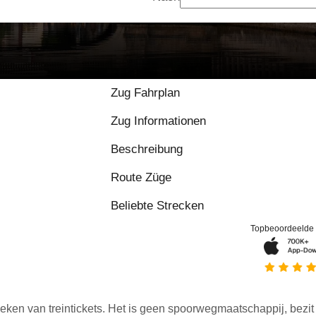
9.2 / 10 basierend au
Zug Fahrplan
Zug Informationen
Beschreibung
Route Züge
Beliebte Strecken
Topbeoordeelde
eken van treintickets. Het is geen spoorwegmaatschappij, bezit o