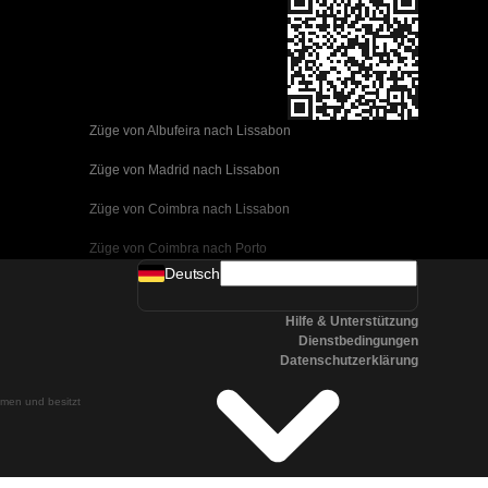
Züge von Albufeira nach Lissabon
Züge von Madrid nach Lissabon
Züge von Coimbra nach Lissabon
Züge von Coimbra nach Porto
Deutsch
Züge von Valencia nach Barcelona
Hilfe & Unterstützung
Züge von Sevilla nach Barcelona
Dienstbedingungen
Datenschutzerklärung
Züge von Malaga nach Barcelona
ehmen und besitzt
Züge von Malaga nach Madrid
Züge von Cordoba nach Madrid
Züge von San Sebastian nach Madrid