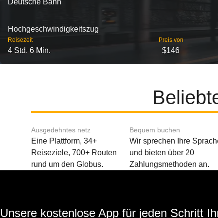
Deutsche Bahn
Hochgeschwindigkeitszug
Reisezeit
Preis von
4 Std. 6 Min.
$146
Beliebt
Ausgedehntes netz
Bequem buchen
Eine Plattform, 34+
Wir sprechen Ihre Sprach
Reiseziele, 700+ Routen
und bieten über 20
rund um den Globus.
Zahlungsmethoden an.
Unsere kostenlose App für jeden Schritt Ih