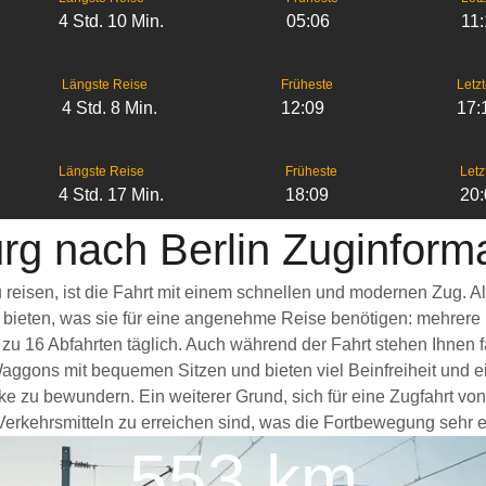
4 Std. 10 Min.
05:06
11
Längste Reise
Früheste
Letzt
4 Std. 8 Min.
12:09
17:
Längste Reise
Früheste
Letz
4 Std. 17 Min.
18:09
20
rg nach Berlin Zuginform
u reisen, ist die Fahrt mit einem schnellen und modernen Zug.
s bieten, was sie für eine angenehme Reise benötigen: mehrere
 zu 16 Abfahrten täglich. Auch während der Fahrt stehen Ihnen
Waggons mit bequemen Sitzen und bieten viel Beinfreiheit un
ke zu bewundern. Ein weiterer Grund, sich für eine Zugfahrt von
erkehrsmitteln zu erreichen sind, was die Fortbewegung sehr er
553 km