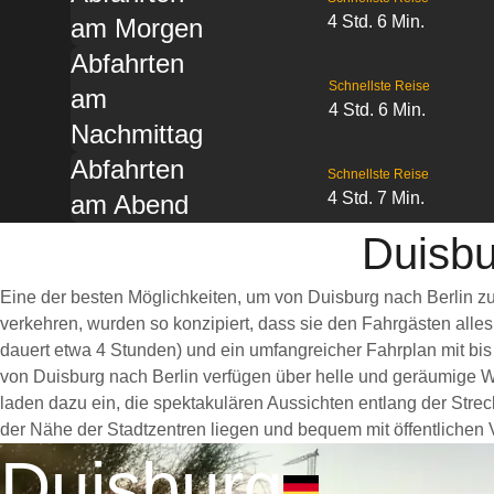
4 Std. 6 Min.
am Morgen
Abfahrten
Schnellste Reise
am
4 Std. 6 Min.
Nachmittag
Abfahrten
Schnellste Reise
4 Std. 7 Min.
am Abend
Duisbu
Eine der besten Möglichkeiten, um von Duisburg nach Berlin z
verkehren, wurden so konzipiert, dass sie den Fahrgästen alle
dauert etwa 4 Stunden) und ein umfangreicher Fahrplan mit bis
von Duisburg nach Berlin verfügen über helle und geräumige 
laden dazu ein, die spektakulären Aussichten entlang der Strec
der Nähe der Stadtzentren liegen und bequem mit öffentlichen V
Duisburg