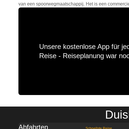
van een spoorwegmaatschappij. Het is een commercieel
Unsere kostenlose App für jed
Reise - Reiseplanung war noc
Duis
Abfahrten
Schnellste Reise