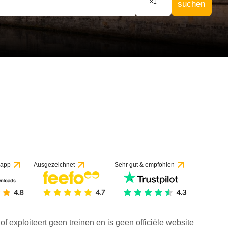
×
1
suchen
f 1 Bewertung
 app
Ausgezeichnet
Sehr gut & empfohlen
f exploiteert geen treinen en is geen officiële website