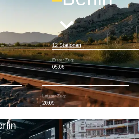
12 Stationen
Erster Zug:
05:06
Letzter Zug:
20:09
rlin