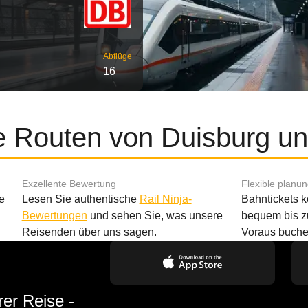
Abflüge
16
e Routen von Duisburg un
Exzellente Bewertung
Flexible planu
e
Lesen Sie authentische
Rail Ninja-
Bahntickets 
Bewertungen
und sehen Sie, was unsere
bequem bis z
Reisenden über uns sagen.
Voraus buche
rer Reise -