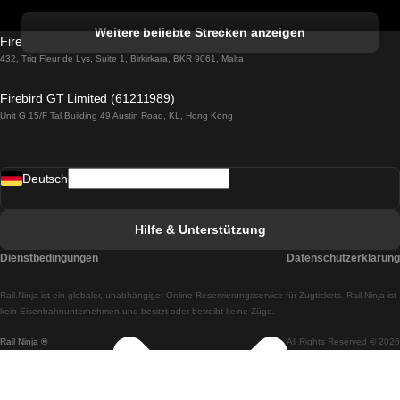
Züge von Albufeira nach Lissabon
Weitere beliebte Strecken anzeigen
Firebird GT Limited (OC 1451)
Züge von Lissabon nach Lagos
432, Triq Fleur de Lys, Suite 1, Birkirkara, BKR 9061, Malta
Züge von Lagos nach Lissabon
Firebird GT Limited (61211989)
Unit G 15/F Tal Building 49 Austin Road, KL, Hong Kong
Züge von Lissabon nach Madrid
Züge von Madrid nach Lissabon
Deutsch
Züge von Lissabon nach Faro
Züge von Faro nach Lissabon
Hilfe & Unterstützung
Züge von Lissabon nach Coimbra
Dienstbedingungen
Datenschutzerklärung
Züge von Coimbra nach Lissabon
Rail.Ninja ist ein globaler, unabhängiger Online-Reservierungsservice für Zugtickets. Rail Ninja ist
Züge von Lissabon nach Braga
kein Eisenbahnunternehmen und besitzt oder betreibt keine Züge.
Rail Ninja ®
All Rights Reserved © 2026
Züge von Braga nach Lissabon
Züge von Porto nach Coimbra