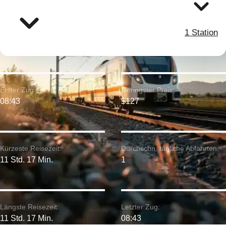
1 Station
Erster Zug:
Geringster Preis:
08:43
$127
Kürzeste Reisezeit:
Durchschn. tägliche Abfahrten:
11 Std. 17 Min.
1
Längste Reisezeit:
Letzter Zug:
11 Std. 17 Min.
08:43