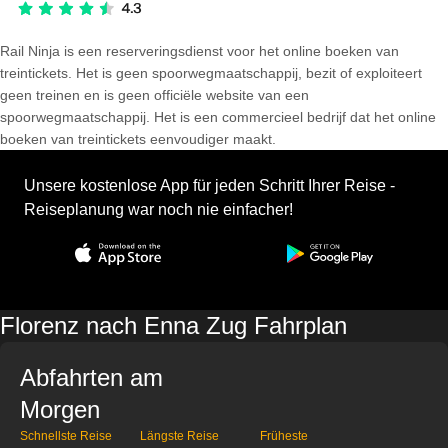
Rail Ninja is een reserveringsdienst voor het online boeken van
treintickets. Het is geen spoorwegmaatschappij, bezit of exploiteert
geen treinen en is geen officiële website van een
spoorwegmaatschappij. Het is een commercieel bedrijf dat het online
boeken van treintickets eenvoudiger maakt.
Unsere kostenlose App für jeden Schritt Ihrer Reise -
Reiseplanung war noch nie einfacher!
Florenz nach Enna Zug Fahrplan
Abfahrten am
Morgen
Schnellste Reise
Längste Reise
Früheste