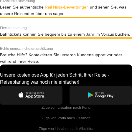
Exzellente Bewertung
Lesen Sie authentische
Rail Ninja-Bewertungen
und sehen Sie, was
unsere Reisenden über uns sagen.
Flexible planung
Bahntickets können Sie bequem bis zu einem Jahr im Voraus buchen.
Echte menschliche unterstützung
Brauche Hilfe? Kontaktieren Sie unseren Kundensupport vor oder
während Ihrer Reise.
Unsere kostenlose App für jeden Schritt Ihrer Reise -
Reiseplanung war noch nie einfacher!
Züge von Lissabon nach Porto
Züge von Porto nach Lissabon
Züge von Lissabon nach Albufeira