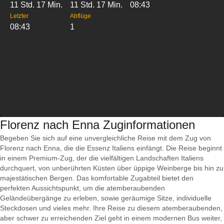
11 Std. 17 Min.
11 Std. 17 Min.
08:43
Letzter
Abflüge
08:43
1
Florenz nach Enna Zuginformationen
Begeben Sie sich auf eine unvergleichliche Reise mit dem Zug von
Florenz nach Enna, die die Essenz Italiens einfängt. Die Reise beginnt
in einem Premium-Zug, der die vielfältigen Landschaften Italiens
durchquert, von unberührten Küsten über üppige Weinberge bis hin zu
majestätischen Bergen. Das komfortable Zugabteil bietet den
perfekten Aussichtspunkt, um die atemberaubenden
Geländeübergänge zu erleben, sowie geräumige Sitze, individuelle
Steckdosen und vieles mehr. Ihre Reise zu diesem atemberaubenden,
aber schwer zu erreichenden Ziel geht in einem modernen Bus weiter,