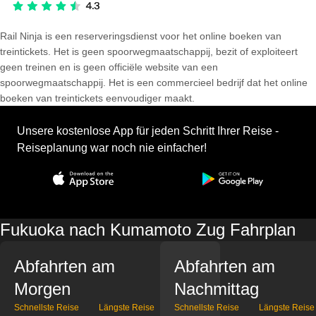
Rail Ninja is een reserveringsdienst voor het online boeken van
treintickets. Het is geen spoorwegmaatschappij, bezit of exploiteert
geen treinen en is geen officiële website van een
spoorwegmaatschappij. Het is een commercieel bedrijf dat het online
boeken van treintickets eenvoudiger maakt.
Unsere kostenlose App für jeden Schritt Ihrer Reise -
Reiseplanung war noch nie einfacher!
Fukuoka nach Kumamoto Zug Fahrplan
Abfahrten am
Abfahrten am
Morgen
Nachmittag
Schnellste Reise
Längste Reise
Schnellste Reise
Längste Reise