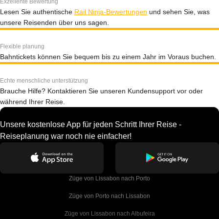
Exzellente Bewertung
Lesen Sie authentische
Rail Ninja-Bewertungen
und sehen Sie, was
unsere Reisenden über uns sagen.
Flexible planung
Bahntickets können Sie bequem bis zu einem Jahr im Voraus buchen.
Echte menschliche unterstützung
Brauche Hilfe? Kontaktieren Sie unseren Kundensupport vor oder
während Ihrer Reise.
Unsere kostenlose App für jeden Schritt Ihrer Reise -
Reiseplanung war noch nie einfacher!
Züge von Lissabon nach Porto
Züge von Porto nach Lissabon
Züge von Lissabon nach Albufeira