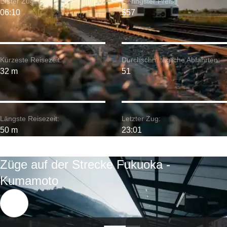
Erster Zug:
Geringster Preis:
06:10
$57
Kürzeste Reisezeit:
Durchschn. tägliche Abfahrten:
32 m
51
Längste Reisezeit:
Letzter Zug:
50 m
23:01
Züge auf der Strecke Fukuoka -
Kumamoto