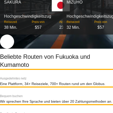
SAKURA
MIZUHO
Hochgeschwindigkeitszug
Hochgeschwindigkeitszu
Reisezeit
Preis von
Abflüge
Reisezeit
Preis von
38 Min.
$57
23
32 Min.
$57
Beliebte Routen von Fukuoka und
Kumamoto
Ausgedehntes netz
Eine Plattform, 34+ Reiseziele, 700+ Routen rund um den Globus.
Bequem buchen
Wir sprechen Ihre Sprache und bieten über 20 Zahlungsmethoden an.