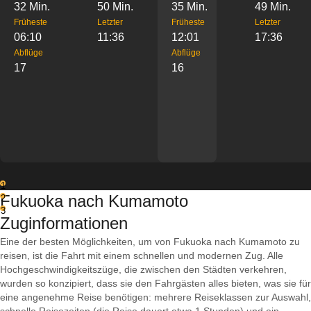
32 Min.
50 Min.
35 Min.
49 Min.
Früheste
Letzter
Früheste
Letzter
06:10
11:36
12:01
17:36
Abflüge
Abflüge
17
16
1
Fukuoka nach Kumamoto
2
3
Zuginformationen
Eine der besten Möglichkeiten, um von Fukuoka nach Kumamoto zu
reisen, ist die Fahrt mit einem schnellen und modernen Zug. Alle
Hochgeschwindigkeitszüge, die zwischen den Städten verkehren,
wurden so konzipiert, dass sie den Fahrgästen alles bieten, was sie für
eine angenehme Reise benötigen: mehrere Reiseklassen zur Auswahl,