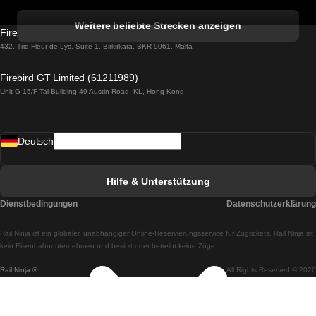
Züge von Albufeira nach Lissabon
Weitere beliebte Strecken anzeigen
Firebird GT Limited (OC 1451)
Züge von Lissabon nach Lagos
432, Triq Fleur de Lys, Suite 1, Birkirkara, BKR 9061, Malta
Züge von Lagos nach Lissabon
Firebird GT Limited (61211989)
Unit G 15/F Tal Building 49 Austin Road, KL, Hong Kong
Züge von Lissabon nach Madrid
Züge von Madrid nach Lissabon
Deutsch
Züge von Lissabon nach Faro
Züge von Faro nach Lissabon
Hilfe & Unterstützung
Züge von Lissabon nach Coimbra
Dienstbedingungen
Datenschutzerklärung
Züge von Coimbra nach Lissabon
Rail.Ninja ist ein globaler, unabhängiger Online-Reservierungsservice für Zugtickets. Rail Ninja ist
Züge von Lissabon nach Braga
kein Eisenbahnunternehmen und besitzt oder betreibt keine Züge.
Rail Ninja ®
All Rights Reserved © 2026
Züge von Braga nach Lissabon
Züge von Porto nach Coimbra