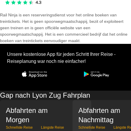
Rail Ninja is een reserveringsdienst voor het online boeken van
treintickets. Het is geen spoorwegmaatschappij, bezit of exploiteert
geen treinen en is geen officiële website van een
spoorwegmaatschappij. Het is een commercieel bedrijf dat het online
boeken van treintickets eenvoudiger maakt.
Unsere kostenlose App für jeden Schritt Ihrer Reise -
Reiseplanung war noch nie einfacher!
Gap nach Lyon Zug Fahrplan
Abfahrten am
Abfahrten am
Morgen
Nachmittag
Schnellste Reise
Längste Reise
Schnellste Reise
Längste R