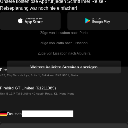
Unsere kostenlose App für jeden Schritt Ihrer Reise -
Reiseplanung war noch nie einfacher!
Züge von Lissabon nach Porto
Züge von Porto nach Lissabon
Züge von Lissabon nach Albufeira
Züge von Albufeira nach Lissabon
Weitere beliebte Strecken anzeigen
Firebird GT Limited (OC 1451)
Züge von Lissabon nach Lagos
432, Triq Fleur de Lys, Suite 1, Birkirkara, BKR 9061, Malta
Züge von Lagos nach Lissabon
Firebird GT Limited (61211989)
Unit G 15/F Tal Building 49 Austin Road, KL, Hong Kong
Züge von Lissabon nach Madrid
Züge von Madrid nach Lissabon
Deutsch
Züge von Lissabon nach Faro
Züge von Faro nach Lissabon