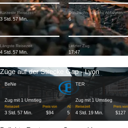
Kürzeste Reisezeit:
Durchschn. tägliche Abfahrten:
3 Std. 57 Min.
6
Längste Reisezeit:
Letzter Zug:
4 Std. 57 Min.
17:47
Züge auf der Strecke Gap - Lyon
BeNe
TER
Zug mit 1 Umstieg
Zug mit 1 Umstieg
Reisezeit
Preis von
Abflüge
Reisezeit
Preis von
3 Std. 57 Min.
$94
5
4 Std. 19 Min.
$127