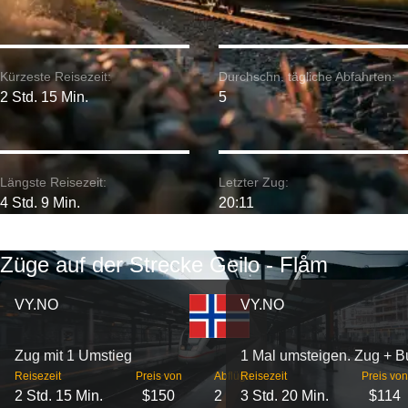
Kürzeste Reisezeit:
Durchschn. tägliche Abfahrten:
2 Std. 15 Min.
5
Längste Reisezeit:
Letzter Zug:
4 Std. 9 Min.
20:11
Züge auf der Strecke Geilo - Flåm
VY.NO
VY.NO
Zug mit 1 Umstieg
1 Mal umsteigen. Zug + B
Reisezeit
Preis von
Abflüge
Reisezeit
Preis von
2 Std. 15 Min.
$150
2
3 Std. 20 Min.
$114