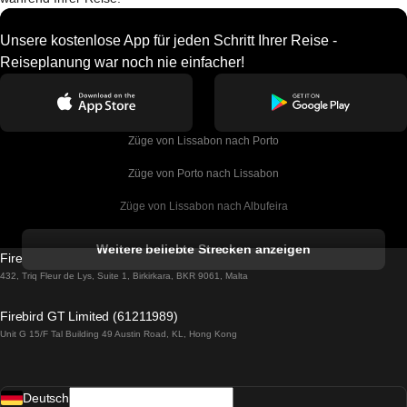
Unsere kostenlose App für jeden Schritt Ihrer Reise -
Reiseplanung war noch nie einfacher!
Züge von Lissabon nach Porto
Züge von Porto nach Lissabon
Züge von Lissabon nach Albufeira
Züge von Albufeira nach Lissabon
Weitere beliebte Strecken anzeigen
Firebird GT Limited (OC 1451)
Züge von Lissabon nach Lagos
432, Triq Fleur de Lys, Suite 1, Birkirkara, BKR 9061, Malta
Züge von Lagos nach Lissabon
Firebird GT Limited (61211989)
Unit G 15/F Tal Building 49 Austin Road, KL, Hong Kong
Züge von Lissabon nach Madrid
Züge von Madrid nach Lissabon
Deutsch
Züge von Lissabon nach Faro