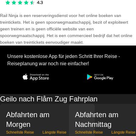
Rail Ninja is een reserveringsdienst voor het online boeken van
treintickets. Het is geen spoorwegmaatschappij, bezit of exploiteert
geen treinen en is geen officiële website van een
spoorwegmaatschappij. Het is een commercieel bedrijf dat het online
boeken van treintickets eenvoudiger maakt.
Unsere kostenlose App für jeden Schritt Ihrer Reise -
Reiseplanung war noch nie einfacher!
Geilo nach Flåm Zug Fahrplan
Abfahrten am
Abfahrten am
Morgen
Nachmittag
Schnellste Reise
Längste Reise
Schnellste Reise
Längste Reise