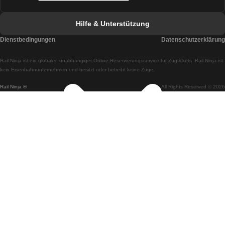
Züge von Faro nach Lissabon
Hilfe & Unterstützung
Züge von Lissabon nach Coimbra
Dienstbedingungen
Datenschutzerklärung
Züge von Coimbra nach Lissabon
Rail.Ninja ist ein globaler, unabhängiger Online-Reservierungsservice für Zugtickets. Rail Ninja ist
Züge von Lissabon nach Braga
kein Eisenbahnunternehmen und besitzt oder betreibt keine Züge.
Rail Ninja ®
All Rights Reserved © 2026
Züge von Braga nach Lissabon
Züge von Porto nach Coimbra
Züge von Coimbra nach Porto
Züge von Barcelona nach Madrid
Züge von Madrid nach Barcelona
Züge von Barcelona nach Valencia
Züge von Valencia nach Barcelona
Züge von Barcelona nach Paris