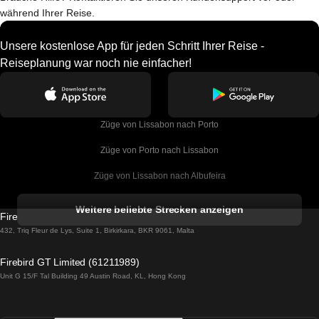
während Ihrer Reise.
Unsere kostenlose App für jeden Schritt Ihrer Reise -
Reiseplanung war noch nie einfacher!
Züge von Lissabon nach Porto
Züge von Porto nach Lissabon
Züge von Lissabon nach Albufeira
Züge von Albufeira nach Lissabon
Weitere beliebte Strecken anzeigen
Firebird GT Limited (OC 1451)
Züge von Lissabon nach Lagos
432, Triq Fleur de Lys, Suite 1, Birkirkara, BKR 9061, Malta
Züge von Lagos nach Lissabon
Firebird GT Limited (61211989)
Unit G 15/F Tal Building 49 Austin Road, KL, Hong Kong
Züge von Lissabon nach Madrid
Züge von Madrid nach Lissabon