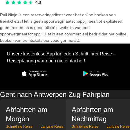
Rail Ninja is een reserveringsdienst voor het online boeken van
treintickets. Het is geen spoorwegmaatschappij, bezit of exploiteert
geen treinen en is geen officiële website van een
spoorwegmaatschappij. Het is een commercieel bedrijf dat het online
boeken van treintickets eenvoudiger maakt.
Unsere kostenlose App für jeden Schritt Ihrer Reise -
Reiseplanung war noch nie einfacher!
Gent nach Antwerpen Zug Fahrplan
Abfahrten am
Abfahrten am
Morgen
Nachmittag
Schnellste Reise
Längste Reise
Schnellste Reise
Längste Reise