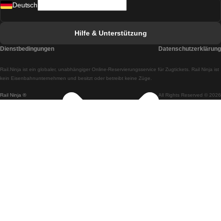
Deutsch
Züge von Lissabon nach Faro
Züge von Faro nach Lissabon
Hilfe & Unterstützung
Züge von Lissabon nach Coimbra
Dienstbedingungen
Datenschutzerklärung
Züge von Coimbra nach Lissabon
Rail.Ninja ist ein globaler, unabhängiger Online-Reservierungsservice für Zugtickets. Rail Ninja ist
Züge von Lissabon nach Braga
kein Eisenbahnunternehmen und besitzt oder betreibt keine Züge.
Rail Ninja ®
All Rights Reserved © 2026
Züge von Braga nach Lissabon
Züge von Porto nach Coimbra
Züge von Coimbra nach Porto
Züge von Barcelona nach Madrid
Züge von Madrid nach Barcelona
Züge von Barcelona nach Valencia
Züge von Valencia nach Barcelona
Züge von Barcelona nach Paris