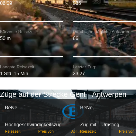
06:09
$35
Kürzeste Reisezeit:
Durchschn. tägliche Abfahrten:
50 m
66
Längste Reisezeit:
Letzter Zug:
1 Std. 15 Min.
23:27
Züge auf der Strecke Gent - Antwerpen
BeNe
BeNe
Hochgeschwindigkeitszug
Zug mit 1 Umstieg
Reisezeit
Preis von
Abflüge
Reisezeit
Preis von