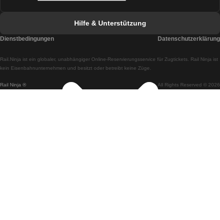
Züge von Faro nach Lissabon
Hilfe & Unterstützung
Züge von Lissabon nach Coimbra
Dienstbedingungen
Datenschutzerklärung
Züge von Coimbra nach Lissabon
Rail.Ninja ist ein globaler, unabhängiger Online-Reservierungsservice für Zugtickets. Rail Ninja ist
Züge von Lissabon nach Braga
kein Eisenbahnunternehmen und besitzt oder betreibt keine Züge.
Rail Ninja ®
All Rights Reserved © 2026
Züge von Braga nach Lissabon
Züge von Porto nach Coimbra
Züge von Coimbra nach Porto
Züge von Barcelona nach Madrid
Züge von Madrid nach Barcelona
Züge von Barcelona nach Valencia
Züge von Valencia nach Barcelona
Züge von Barcelona nach Paris