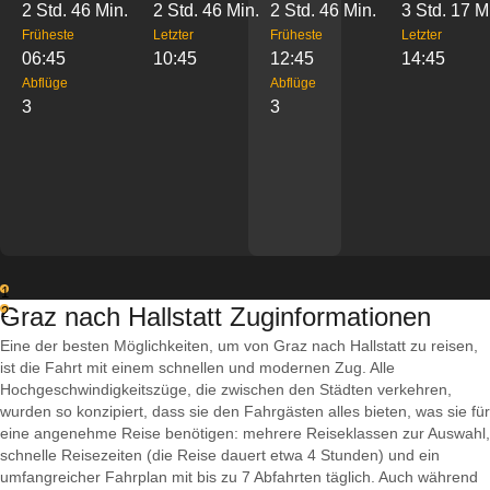
2 Std. 46 Min.
2 Std. 46 Min.
2 Std. 46 Min.
3 Std. 17 M
Früheste
Letzter
Früheste
Letzter
06:45
10:45
12:45
14:45
Abflüge
Abflüge
3
3
1
Graz nach Hallstatt Zuginformationen
2
Eine der besten Möglichkeiten, um von Graz nach Hallstatt zu reisen,
ist die Fahrt mit einem schnellen und modernen Zug. Alle
Hochgeschwindigkeitszüge, die zwischen den Städten verkehren,
wurden so konzipiert, dass sie den Fahrgästen alles bieten, was sie für
eine angenehme Reise benötigen: mehrere Reiseklassen zur Auswahl,
schnelle Reisezeiten (die Reise dauert etwa 4 Stunden) und ein
umfangreicher Fahrplan mit bis zu 7 Abfahrten täglich. Auch während