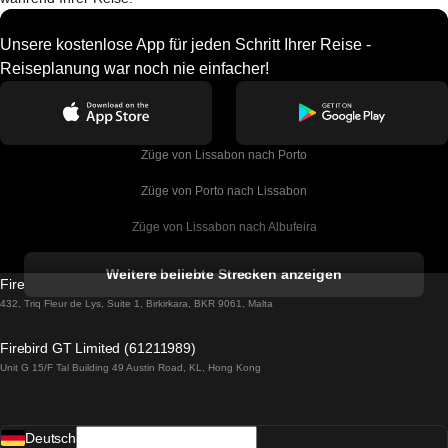
Unsere kostenlose App für jeden Schritt Ihrer Reise -
Reiseplanung war noch nie einfacher!
Züge von Lissabon nach Porto
Züge von Porto nach Lissabon
Züge von Lissabon nach Albufeira
Züge von Albufeira nach Lissabon
Weitere beliebte Strecken anzeigen
Firebird GT Limited (OC 1451)
Züge von Lissabon nach Lagos
432, Triq Fleur de Lys, Suite 1, Birkirkara, BKR 9061, Malta
Züge von Lagos nach Lissabon
Firebird GT Limited (61211989)
Unit G 15/F Tal Building 49 Austin Road, KL, Hong Kong
Züge von Lissabon nach Madrid
Züge von Madrid nach Lissabon
Deutsch
Züge von Lissabon nach Faro