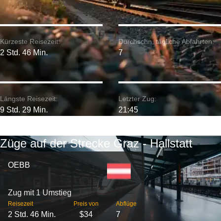
Kürzeste Reisezeit:
Durchschn. tägliche Abfahrten:
2 Std. 46 Min.
7
Längste Reisezeit:
Letzter Zug:
9 Std. 29 Min.
21:45
Züge auf der Strecke Graz - Hallstatt
OEBB
Zug mit 1 Umstieg
Reisezeit
Preis von
Abflüge
2 Std. 46 Min.
$34
7