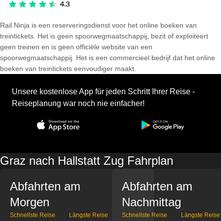
Rail Ninja is een reserveringsdienst voor het online boeken van
treintickets. Het is geen spoorwegmaatschappij, bezit of exploiteert
geen treinen en is geen officiële website van een
spoorwegmaatschappij. Het is een commercieel bedrijf dat het online
boeken van treintickets eenvoudiger maakt.
Unsere kostenlose App für jeden Schritt Ihrer Reise -
Reiseplanung war noch nie einfacher!
Graz nach Hallstatt Zug Fahrplan
Abfahrten am
Abfahrten am
Morgen
Nachmittag
Schnellste Reise
Längste Reise
Schnellste Reise
Längste Reise