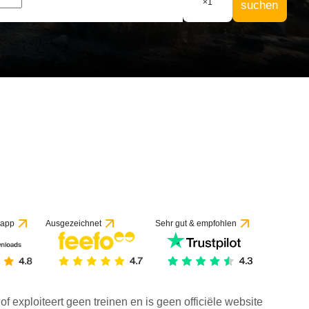
×
1
suchen
 app
Ausgezeichnet
Sehr gut & empfohlen
f exploiteert geen treinen en is geen officiële website