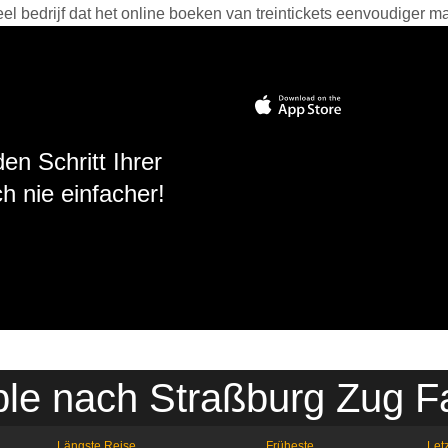
 bedrijf dat het online boeken van treintickets eenvoudiger ma
en Schritt Ihrer
h nie einfacher!
le nach Straßburg Zug F
Längste Reise
Früheste
Letz