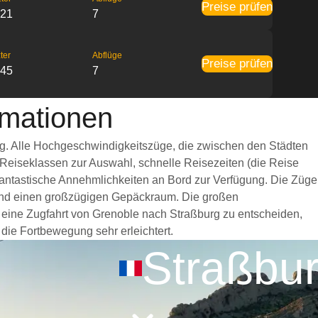
Preise prüfen
:21
7
ter
Abflüge
Preise prüfen
:45
7
rmationen
ug. Alle Hochgeschwindigkeitszüge, die zwischen den Städten
 Reiseklassen zur Auswahl, schnelle Reisezeiten (die Reise
 fantastische Annehmlichkeiten an Bord zur Verfügung. Die Züge
 und einen großzügigen Gepäckraum. Die großen
r eine Zugfahrt von Grenoble nach Straßburg zu entscheiden,
 die Fortbewegung sehr erleichtert.
Straßbu