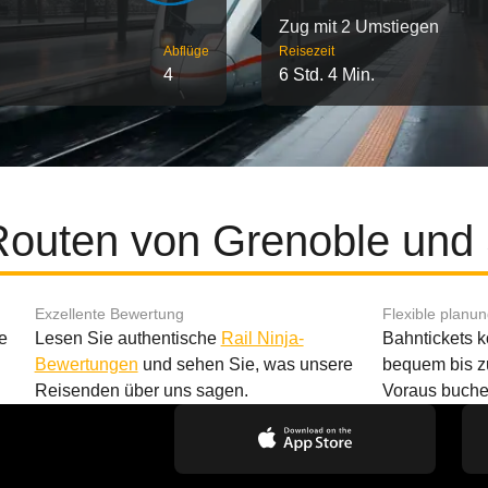
Zug mit 2 Umstiegen
Abflüge
Reisezeit
4
6 Std. 4 Min.
Routen von Grenoble und
Exzellente Bewertung
Flexible planu
e
Lesen Sie authentische
Rail Ninja-
Bahntickets 
Bewertungen
und sehen Sie, was unsere
bequem bis z
Reisenden über uns sagen.
Voraus buche