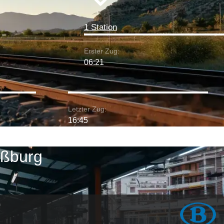
1 Station
Erster Zug:
06:21
Letzter Zug:
16:45
aßburg