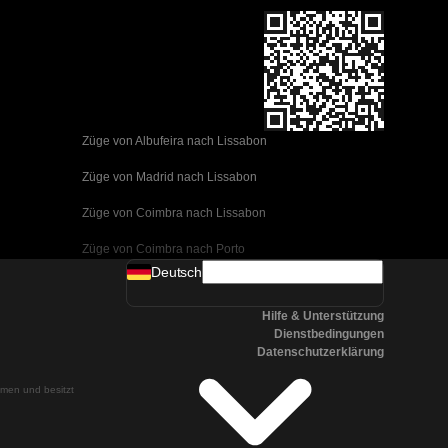
Züge von Albufeira nach Lissabon
Züge von Madrid nach Lissabon
Züge von Coimbra nach Lissabon
Züge von Coimbra nach Porto
Deutsch
Züge von Valencia nach Barcelona
Hilfe & Unterstützung
Züge von Sevilla nach Barcelona
Dienstbedingungen
Datenschutzerklärung
Züge von Malaga nach Barcelona
ehmen und besitzt
Züge von Malaga nach Madrid
Züge von Cordoba nach Madrid