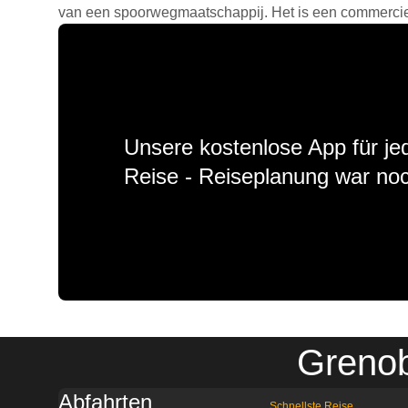
van een spoorwegmaatschappij. Het is een commercieel
Unsere kostenlose App für jed
Reise - Reiseplanung war noc
Grenob
Abfahrten
Schnellste Reise