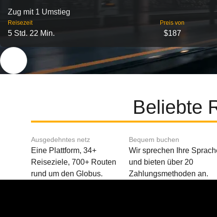
Zug mit 1 Umstieg
Reisezeit
Preis von
5 Std. 22 Min.
$187
Beliebte 
Ausgedehntes netz
Bequem buchen
Eine Plattform, 34+
Wir sprechen Ihre Sprach
Reiseziele, 700+ Routen
und bieten über 20
rund um den Globus.
Zahlungsmethoden an.