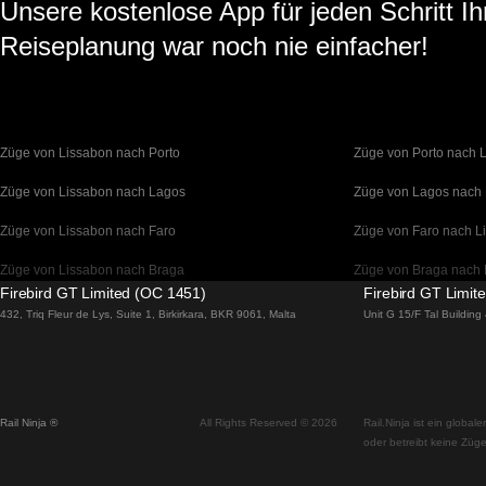
Unsere kostenlose App für jeden Schritt Ih
Reiseplanung war noch nie einfacher!
Züge von Lissabon nach Porto
Züge von Porto nach 
Züge von Lissabon nach Lagos
Züge von Lagos nach
Züge von Lissabon nach Faro
Züge von Faro nach L
Züge von Lissabon nach Braga
Züge von Braga nach 
Firebird GT Limited (OC 1451)
Firebird GT Limit
Züge von Barcelona nach Madrid
Züge von Madrid nach
432, Triq Fleur de Lys, Suite 1, Birkirkara, BKR 9061, Malta
Unit G 15/F Tal Buildin
Züge von Barcelona nach Paris
Züge von Paris nach 
Züge von Barcelona nach San Sebastian
Züge von San Sebasti
Rail Ninja ®
All Rights Reserved © 2026
Rail.Ninja ist ein globa
Züge von Madrid nach Sevilla
Züge von Sevilla nach
oder betreibt keine Züge
Züge von Madrid nach Valencia
Züge von Valencia na