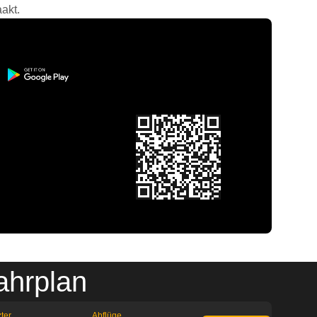
akt.
ahrplan
ter
Abflüge