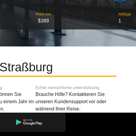
Preis von
Abflüge
$389
1
 Straßburg
ng
Echte menschliche unterstützung
können Sie
Brauche Hilfe? Kontaktieren Sie
u einem Jahr im
unseren Kundensupport vor oder
n.
während Ihrer Reise.