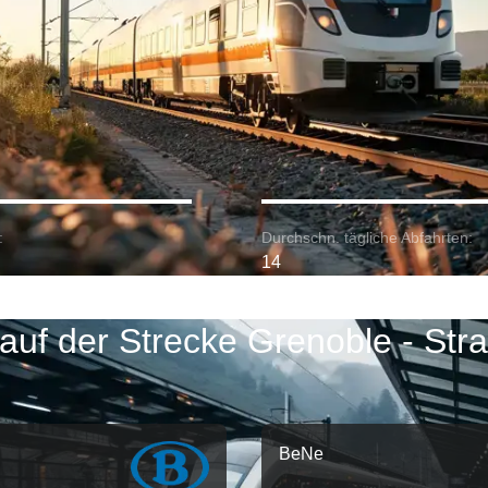
:
Durchschn. tägliche Abfahrten:
14
auf der Strecke Grenoble - Str
BeNe