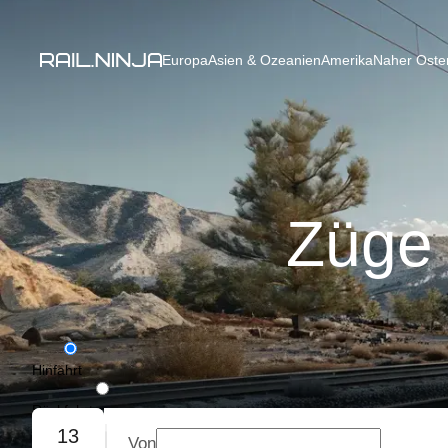
Europa
Asien & Ozeanien
Amerika
Naher Osten
Züge 
Hinfahrt
Rückfahrt
13
Von