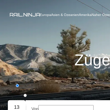
Europa
Asien & Ozeanien
Amerika
Naher Osten
Züge
Hinfahrt
Rückfahrt
13
Von