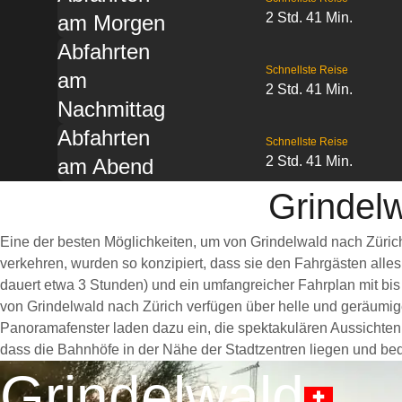
2 Std. 41 Min.
am Morgen
Abfahrten
Schnellste Reise
am
2 Std. 41 Min.
Nachmittag
Abfahrten
Schnellste Reise
2 Std. 41 Min.
am Abend
Grindelw
Eine der besten Möglichkeiten, um von Grindelwald nach Züric
verkehren, wurden so konzipiert, dass sie den Fahrgästen alle
dauert etwa 3 Stunden) und ein umfangreicher Fahrplan mit bis
von Grindelwald nach Zürich verfügen über helle und geräumi
Panoramafenster laden dazu ein, die spektakulären Aussichten e
dass die Bahnhöfe in der Nähe der Stadtzentren liegen und bequ
Grindelwald