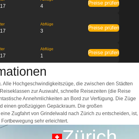
Preise prüfen
:17
4
ter
Abflüge
Preise prüfen
:17
3
ter
Abflüge
Preise prüfen
:17
1
rmationen
ug. Alle Hochgeschwindigkeitszüge, die zwischen den Städten
 Reiseklassen zur Auswahl, schnelle Reisezeiten (die Reise
fantastische Annehmlichkeiten an Bord zur Verfügung. Die Züge
und einen großzügigen Gepäckraum. Die großen
eine Zugfahrt von Grindelwald nach Zürich zu entscheiden, ist,
 Fortbewegung sehr erleichtert.
Zürich