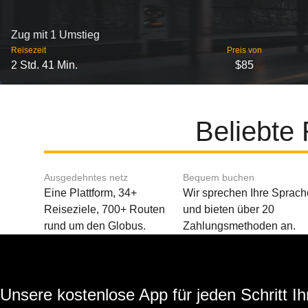
Zug mit 1 Umstieg
Reisezeit
Preis von
2 Std. 41 Min.
$85
Beliebte
Ausgedehntes netz
Bequem buchen
Eine Plattform, 34+
Wir sprechen Ihre Sprach
Reiseziele, 700+ Routen
und bieten über 20
rund um den Globus.
Zahlungsmethoden an.
Unsere kostenlose App für jeden Schritt Ih