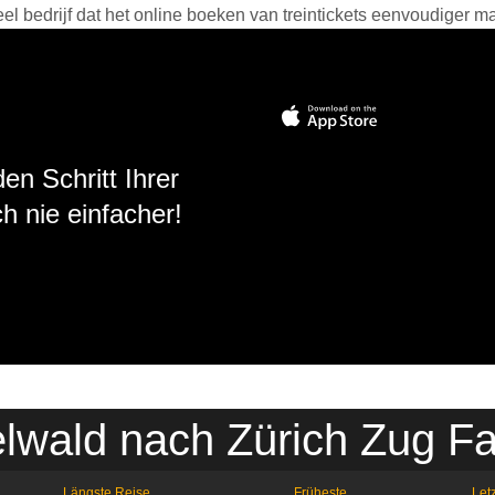
 bedrijf dat het online boeken van treintickets eenvoudiger ma
en Schritt Ihrer
h nie einfacher!
lwald nach Zürich Zug F
Längste Reise
Früheste
Letz