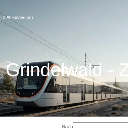
 & Afrika
Über uns
 Grindelwald - Z
Nach