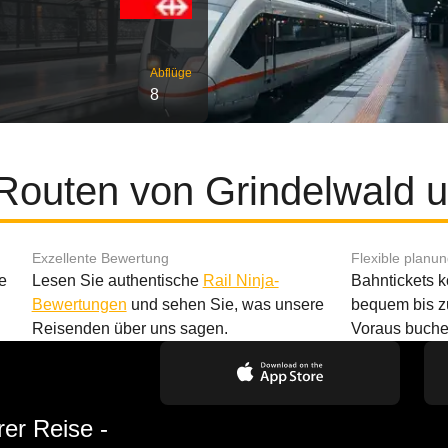
Abflüge
8
 Routen von Grindelwald u
Exzellente Bewertung
Flexible planu
e
Lesen Sie authentische
Rail Ninja-
Bahntickets 
Bewertungen
und sehen Sie, was unsere
bequem bis z
Reisenden über uns sagen.
Voraus buche
rer Reise -