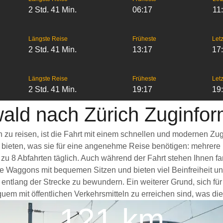
2 Std. 41 Min.
06:17
11
Längste Reise
Früheste
Letz
2 Std. 41 Min.
13:17
17
Längste Reise
Früheste
Letz
2 Std. 41 Min.
19:17
19
ald nach Zürich Zuginfo
h zu reisen, ist die Fahrt mit einem schnellen und modernen Z
s bieten, was sie für eine angenehme Reise benötigen: mehrere
 zu 8 Abfahrten täglich. Auch während der Fahrt stehen Ihnen 
ge Waggons mit bequemen Sitzen und bieten viel Beinfreiheit 
ntlang der Strecke zu bewundern. Ein weiterer Grund, sich für 
em mit öffentlichen Verkehrsmitteln zu erreichen sind, was die
121 km