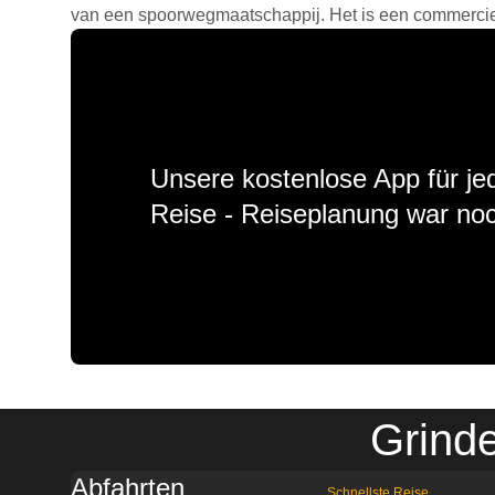
van een spoorwegmaatschappij. Het is een commercieel
Unsere kostenlose App für jed
Reise - Reiseplanung war noc
Grinde
Abfahrten
Schnellste Reise