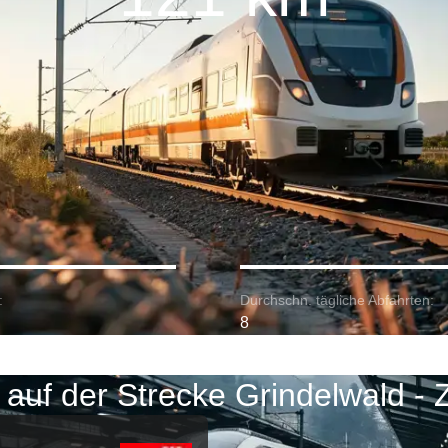
:
Durchschn. tägliche Abfahrten:
8
auf der Strecke Grindelwald - 