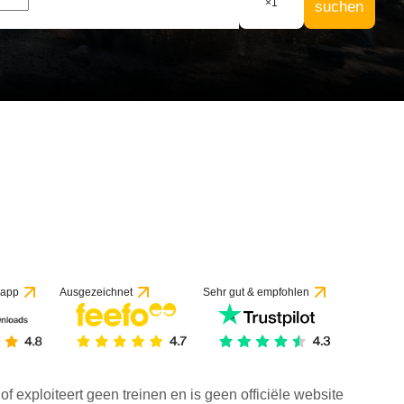
×
1
suchen
 app
Ausgezeichnet
Sehr gut & empfohlen
f exploiteert geen treinen en is geen officiële website