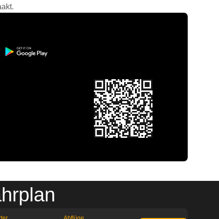
akt.
ahrplan
ter
Abflüge