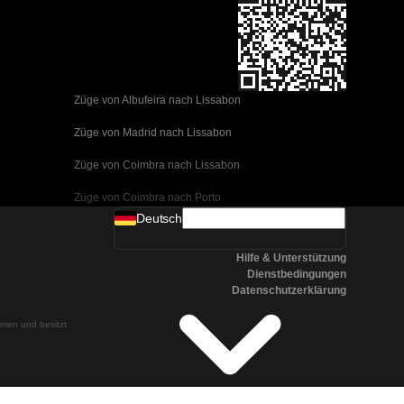
Züge von Albufeira nach Lissabon
Züge von Madrid nach Lissabon
Züge von Coimbra nach Lissabon
Züge von Coimbra nach Porto
Deutsch
Züge von Valencia nach Barcelona
Hilfe & Unterstützung
Züge von Sevilla nach Barcelona
Dienstbedingungen
Datenschutzerklärung
Züge von Malaga nach Barcelona
ehmen und besitzt
Züge von Malaga nach Madrid
Züge von Cordoba nach Madrid
Züge von San Sebastian nach Madrid