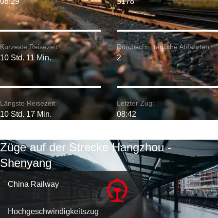
08:29
$178
Kürzeste Reisezeit:
Durchschn. tägliche Abfahrten:
10 Std. 11 Min.
2
Längste Reisezeit:
Letzter Zug:
10 Std. 17 Min.
08:42
Züge auf der Strecke Hangzhou -
Shenyang
China Railway
Hochgeschwindigkeitszug