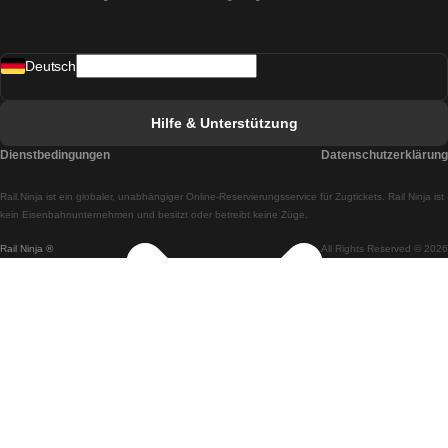
Züge von Madrid nach Lissabon
Deutsch
Züge von Lissabon nach Faro
Züge von Faro nach Lissabon
Hilfe & Unterstützung
Züge von Lissabon nach Coimbra
Dienstbedingungen
Datenschutzerklärung
Züge von Coimbra nach Lissabon
Rail.Ninja ist ein globaler, unabhängiger Online-Reservierungsservice für Zugtickets. Rail Ninja ist
Züge von Lissabon nach Braga
kein Eisenbahnunternehmen und besitzt oder betreibt keine Züge.
Rail Ninja ®
All Rights Reserved © 2026
Züge von Braga nach Lissabon
Züge von Porto nach Coimbra
Züge von Coimbra nach Porto
Züge von Barcelona nach Madrid
Züge von Madrid nach Barcelona
Züge von Barcelona nach Valencia