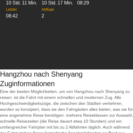
10 Std. 11 Min.
10 Std. 17 Min.
08:29
Letzter
Abflüge
08:42
2
Hangzhou nach Shenyang
Zuginformationen
Eine der besten Möglichkeiten, um von Hangzhou nach Shenyang zu
reisen, ist die Fahrt mit einem schnellen und modernen Zug. Alle
Hochgeschwindigkeitszüge, die zwischen den Städten verkehren,
wurden so konzipiert, dass sie den Fahrgästen alles bieten, was sie für
eine angenehme Reise benötigen: mehrere Reiseklassen zur Auswahl,
schnelle Reisezeiten (die Reise dauert etwa 10 Stunden) und ein
umfangreicher Fahrplan mit bis zu 2 Abfahrten täglich. Auch während