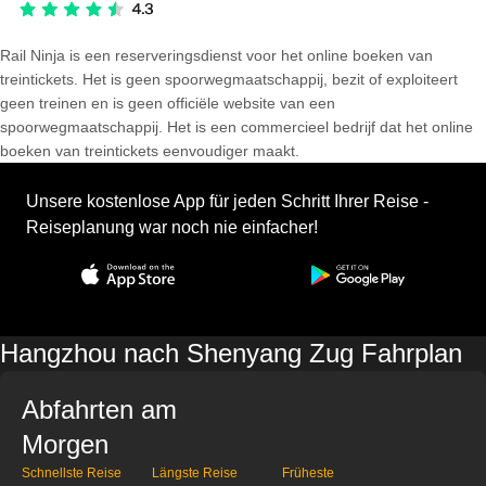
Rail Ninja is een reserveringsdienst voor het online boeken van
treintickets. Het is geen spoorwegmaatschappij, bezit of exploiteert
geen treinen en is geen officiële website van een
spoorwegmaatschappij. Het is een commercieel bedrijf dat het online
boeken van treintickets eenvoudiger maakt.
Unsere kostenlose App für jeden Schritt Ihrer Reise -
Reiseplanung war noch nie einfacher!
Hangzhou nach Shenyang Zug Fahrplan
Abfahrten am
Morgen
Schnellste Reise
Längste Reise
Früheste