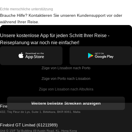
Echte menschliche unterstützung
Brauche Hilfe? Kontaktieren Sie unseren Kundensupport vor oder
während Ihrer Reise.
Unsere kostenlose App für jeden Schritt Ihrer Reise -
Reiseplanung war noch nie einfacher!
Züge von Lissabon nach Porto
Züge von Porto nach Lissabon
Züge von Lissabon nach Albufeira
Züge von Albufeira nach Lissabon
Weitere beliebte Strecken anzeigen
Firebird GT Limited (OC 1451)
Züge von Lissabon nach Lagos
432, Triq Fleur de Lys, Suite 1, Birkirkara, BKR 9061, Malta
Züge von Lagos nach Lissabon
Firebird GT Limited (61211989)
Unit G 15/F Tal Building 49 Austin Road, KL, Hong Kong
Züge von Lissabon nach Madrid