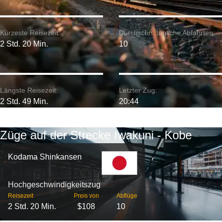
Kürzeste Reisezeit:
Durchschn. tägliche Abfahrten:
2 Std. 20 Min.
10
Längste Reisezeit:
Letzter Zug:
2 Std. 49 Min.
20:44
Züge auf der Strecke Iwakuni - Kobe
Kodama Shinkansen
Hochgeschwindigkeitszug
Reisezeit
Preis von
Abflüge
2 Std. 20 Min.
$108
10