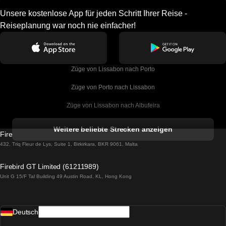
Unsere kostenlose App für jeden Schritt Ihrer Reise -
Reiseplanung war noch nie einfacher!
Züge von Lissabon nach Porto
Züge von Porto nach Lissabon
Züge von Lissabon nach Albufeira
Züge von Albufeira nach Lissabon
Weitere beliebte Strecken anzeigen
Firebird GT Limited (OC 1451)
Züge von Lissabon nach Lagos
432, Triq Fleur de Lys, Suite 1, Birkirkara, BKR 9061, Malta
Züge von Lagos nach Lissabon
Firebird GT Limited (61211989)
Unit G 15/F Tal Building 49 Austin Road, KL, Hong Kong
Züge von Lissabon nach Madrid
Züge von Madrid nach Lissabon
Deutsch
Züge von Lissabon nach Faro