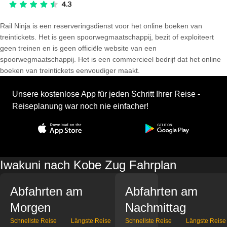
Rail Ninja is een reserveringsdienst voor het online boeken van
treintickets. Het is geen spoorwegmaatschappij, bezit of exploiteert
geen treinen en is geen officiële website van een
spoorwegmaatschappij. Het is een commercieel bedrijf dat het online
boeken van treintickets eenvoudiger maakt.
Unsere kostenlose App für jeden Schritt Ihrer Reise -
Reiseplanung war noch nie einfacher!
Iwakuni nach Kobe Zug Fahrplan
Abfahrten am
Abfahrten am
Morgen
Nachmittag
Schnellste Reise
Längste Reise
Schnellste Reise
Längste Reise