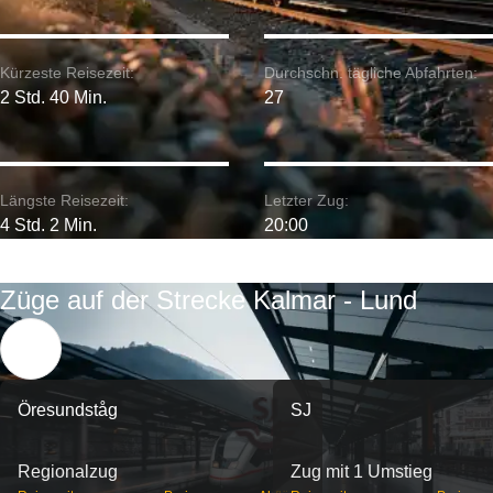
Kürzeste Reisezeit:
Durchschn. tägliche Abfahrten:
2 Std. 40 Min.
27
Längste Reisezeit:
Letzter Zug:
4 Std. 2 Min.
20:00
Züge auf der Strecke Kalmar - Lund
Öresundståg
SJ
Regionalzug
Zug mit 1 Umstieg