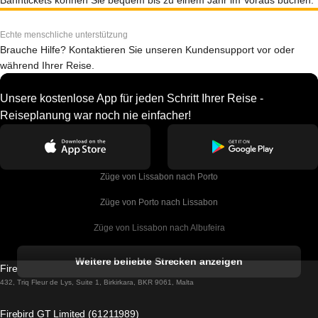
Bahntickets können Sie bequem bis zu einem Jahr im Voraus buchen.
Echte menschliche unterstützung
Brauche Hilfe? Kontaktieren Sie unseren Kundensupport vor oder
während Ihrer Reise.
Unsere kostenlose App für jeden Schritt Ihrer Reise -
Reiseplanung war noch nie einfacher!
Züge von Lissabon nach Porto
Züge von Porto nach Lissabon
Züge von Lissabon nach Albufeira
Züge von Albufeira nach Lissabon
Weitere beliebte Strecken anzeigen
Firebird GT Limited (OC 1451)
Züge von Lissabon nach Lagos
432, Triq Fleur de Lys, Suite 1, Birkirkara, BKR 9061, Malta
Züge von Lagos nach Lissabon
Firebird GT Limited (61211989)