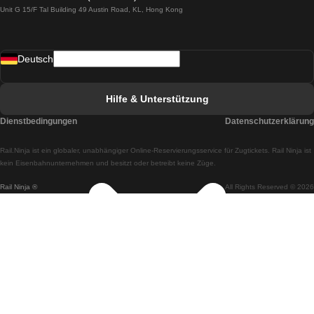
Unit G 15/F Tal Building 49 Austin Road, KL, Hong Kong
Züge von Lissabon nach Madrid
Züge von Madrid nach Lissabon
Deutsch
Züge von Lissabon nach Faro
Züge von Faro nach Lissabon
Hilfe & Unterstützung
Züge von Lissabon nach Coimbra
Dienstbedingungen
Datenschutzerklärung
Züge von Coimbra nach Lissabon
Rail.Ninja ist ein globaler, unabhängiger Online-Reservierungsservice für Zugtickets. Rail Ninja ist
Züge von Lissabon nach Braga
kein Eisenbahnunternehmen und besitzt oder betreibt keine Züge.
Rail Ninja ®
All Rights Reserved © 2026
Züge von Braga nach Lissabon
Züge von Porto nach Coimbra
Züge von Coimbra nach Porto
Züge von Barcelona nach Madrid
Züge von Madrid nach Barcelona