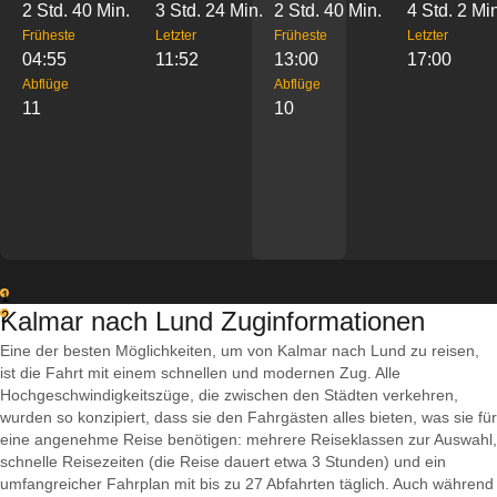
2 Std. 40 Min.
3 Std. 24 Min.
2 Std. 40 Min.
4 Std. 2 Mi
Früheste
Letzter
Früheste
Letzter
04:55
11:52
13:00
17:00
Abflüge
Abflüge
11
10
1
Kalmar nach Lund Zuginformationen
2
Eine der besten Möglichkeiten, um von Kalmar nach Lund zu reisen,
ist die Fahrt mit einem schnellen und modernen Zug. Alle
Hochgeschwindigkeitszüge, die zwischen den Städten verkehren,
wurden so konzipiert, dass sie den Fahrgästen alles bieten, was sie für
eine angenehme Reise benötigen: mehrere Reiseklassen zur Auswahl,
schnelle Reisezeiten (die Reise dauert etwa 3 Stunden) und ein
umfangreicher Fahrplan mit bis zu 27 Abfahrten täglich. Auch während