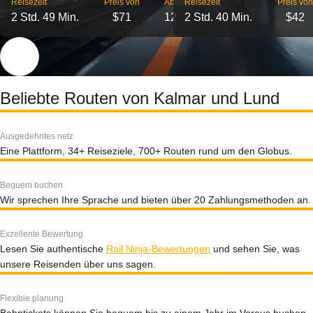
Reisezeit
Preis von
Abflüge
Reisezeit
Preis von
2 Std. 49 Min.
$71
12
2 Std. 40 Min.
$42
Beliebte Routen von Kalmar und Lund
Ausgedehntes netz
Eine Plattform, 34+ Reiseziele, 700+ Routen rund um den Globus.
Bequem buchen
Wir sprechen Ihre Sprache und bieten über 20 Zahlungsmethoden an.
Exzellente Bewertung
Lesen Sie authentische
Rail Ninja-Bewertungen
und sehen Sie, was
unsere Reisenden über uns sagen.
Flexible planung