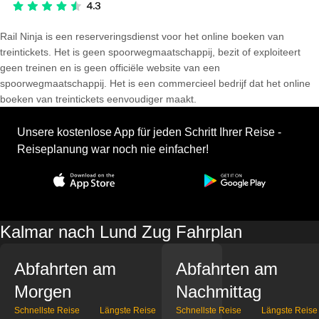
Rail Ninja is een reserveringsdienst voor het online boeken van
treintickets. Het is geen spoorwegmaatschappij, bezit of exploiteert
geen treinen en is geen officiële website van een
spoorwegmaatschappij. Het is een commercieel bedrijf dat het online
boeken van treintickets eenvoudiger maakt.
Unsere kostenlose App für jeden Schritt Ihrer Reise -
Reiseplanung war noch nie einfacher!
Kalmar nach Lund Zug Fahrplan
Abfahrten am
Abfahrten am
Morgen
Nachmittag
Schnellste Reise
Längste Reise
Schnellste Reise
Längste Reise