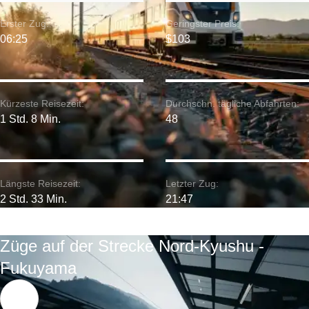
Erster Zug:
Geringster Preis:
06:25
$103
Kürzeste Reisezeit:
Durchschn. tägliche Abfahrten:
1 Std. 8 Min.
48
Längste Reisezeit:
Letzter Zug:
2 Std. 33 Min.
21:47
Züge auf der Strecke Nord-Kyushu -
Fukuyama