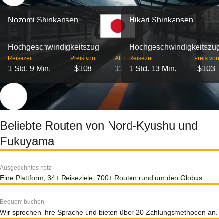
Nozomi Shinkansen
Hikari Shinkansen
Hochgeschwindigkeitszug
Hochgeschwindigkeitszu
Reisezeit
Preis von
Abflüge
Reisezeit
Preis von
1 Std. 9 Min.
$108
11
1 Std. 13 Min.
$103
Beliebte Routen von Nord-Kyushu und
Fukuyama
Ausgedehntes netz
Eine Plattform, 34+ Reiseziele, 700+ Routen rund um den Globus.
Bequem buchen
Wir sprechen Ihre Sprache und bieten über 20 Zahlungsmethoden an.