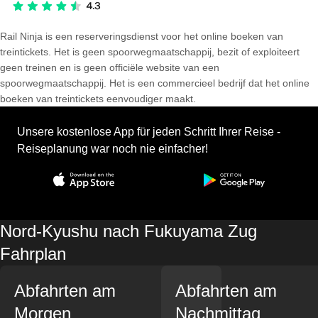
Rail Ninja is een reserveringsdienst voor het online boeken van
treintickets. Het is geen spoorwegmaatschappij, bezit of exploiteert
geen treinen en is geen officiële website van een
spoorwegmaatschappij. Het is een commercieel bedrijf dat het online
boeken van treintickets eenvoudiger maakt.
Unsere kostenlose App für jeden Schritt Ihrer Reise -
Reiseplanung war noch nie einfacher!
Nord-Kyushu nach Fukuyama Zug
Fahrplan
Abfahrten am
Abfahrten am
Morgen
Nachmittag