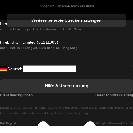
Züge von Lissabon nach Albufeira
Züge von Albufeira nach Lissabon
Weitere beliebte Strecken anzeigen
Firebird GT Limited (OC 1451)
Züge von Lissabon nach Lagos
432, Triq Fleur de Lys, Suite 1, Birkirkara, BKR 9061, Malta
Züge von Lagos nach Lissabon
Firebird GT Limited (61211989)
Unit G 15/F Tal Building 49 Austin Road, KL, Hong Kong
Züge von Lissabon nach Madrid
Züge von Madrid nach Lissabon
Deutsch
Züge von Lissabon nach Faro
Züge von Faro nach Lissabon
Hilfe & Unterstützung
Züge von Lissabon nach Coimbra
Dienstbedingungen
Datenschutzerklärung
Züge von Coimbra nach Lissabon
Rail.Ninja ist ein globaler, unabhängiger Online-Reservierungsservice für Zugtickets. Rail Ninja ist
Züge von Lissabon nach Braga
kein Eisenbahnunternehmen und besitzt oder betreibt keine Züge.
Rail Ninja ®
All Rights Reserved © 2026
Züge von Braga nach Lissabon