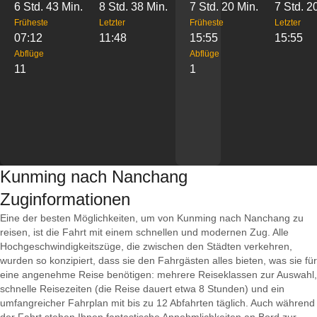
6 Std. 43 Min.
8 Std. 38 Min.
7 Std. 20 Min.
7 Std. 2
Früheste
Letzter
Früheste
Letzter
07:12
11:48
15:55
15:55
Abflüge
Abflüge
11
1
Kunming nach Nanchang
Zuginformationen
Eine der besten Möglichkeiten, um von Kunming nach Nanchang zu
reisen, ist die Fahrt mit einem schnellen und modernen Zug. Alle
Hochgeschwindigkeitszüge, die zwischen den Städten verkehren,
wurden so konzipiert, dass sie den Fahrgästen alles bieten, was sie für
eine angenehme Reise benötigen: mehrere Reiseklassen zur Auswahl,
schnelle Reisezeiten (die Reise dauert etwa 8 Stunden) und ein
umfangreicher Fahrplan mit bis zu 12 Abfahrten täglich. Auch während