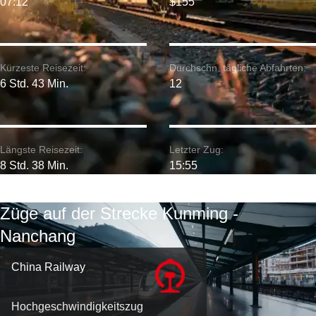
07:12
$155
Kürzeste Reisezeit:
Durchschn. tägliche Abfahrten:
6 Std. 43 Min.
12
Längste Reisezeit:
Letzter Zug:
8 Std. 38 Min.
15:55
Züge auf der Strecke Kunming -
Nanchang
China Railway
Hochgeschwindigkeitszug