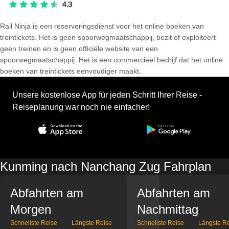
Rail Ninja is een reserveringsdienst voor het online boeken van
treintickets. Het is geen spoorwegmaatschappij, bezit of exploiteert
geen treinen en is geen officiële website van een
spoorwegmaatschappij. Het is een commercieel bedrijf dat het online
boeken van treintickets eenvoudiger maakt.
Unsere kostenlose App für jeden Schritt Ihrer Reise -
Reiseplanung war noch nie einfacher!
Kunming nach Nanchang Zug Fahrplan
Abfahrten am
Abfahrten am
Morgen
Nachmittag
Schnellste Reise
Längste Reise
Schnellste Reise
Längste R