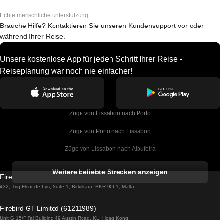
Echte menschliche unterstützung
Brauche Hilfe? Kontaktieren Sie unseren Kundensupport vor oder
während Ihrer Reise.
Unsere kostenlose App für jeden Schritt Ihrer Reise -
Reiseplanung war noch nie einfacher!
Züge von Lissabon nach Porto
Züge von Porto nach Lissabon
Züge von Lissabon nach Albufeira
Züge von Albufeira nach Lissabon
Weitere beliebte Strecken anzeigen
Firebird GT Limited (OC 1451)
Züge von Lissabon nach Lagos
432, Triq Fleur de Lys, Suite 1, Birkirkara, BKR 9061, Malta
Züge von Lagos nach Lissabon
Firebird GT Limited (61211989)
Unit G 15/F Tal Building 49 Austin Road, KL, Hong Kong
Züge von Lissabon nach Madrid