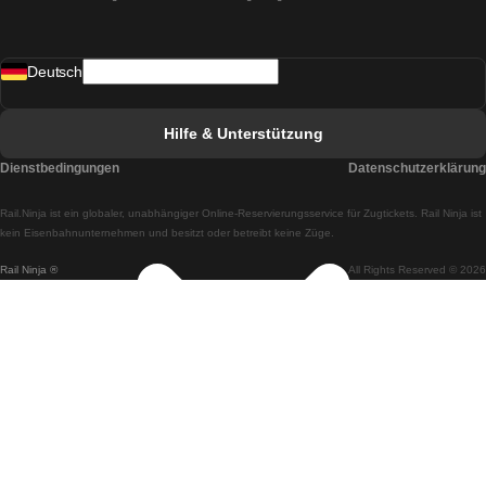
Züge von Madrid nach Lissabon
Deutsch
Züge von Lissabon nach Faro
Züge von Faro nach Lissabon
Hilfe & Unterstützung
Züge von Lissabon nach Coimbra
Dienstbedingungen
Datenschutzerklärung
Züge von Coimbra nach Lissabon
Rail.Ninja ist ein globaler, unabhängiger Online-Reservierungsservice für Zugtickets. Rail Ninja ist
Züge von Lissabon nach Braga
kein Eisenbahnunternehmen und besitzt oder betreibt keine Züge.
Rail Ninja ®
All Rights Reserved © 2026
Züge von Braga nach Lissabon
Züge von Porto nach Coimbra
Züge von Coimbra nach Porto
Züge von Barcelona nach Madrid
Züge von Madrid nach Barcelona
Züge von Barcelona nach Valencia