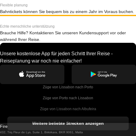
Flexible planung
Bahntickets können Sie bequem bis zu einem Jahr im Voraus buchen.
Echte menschliche unterstützung
Brauche Hilfe? Kontaktieren Sie unseren Kundensupport vor oder
während Ihrer Reise.
Unsere kostenlose App für jeden Schritt Ihrer Reise -
Reiseplanung war noch nie einfacher!
Züge von Lissabon nach Porto
Züge von Porto nach Lissabon
Züge von Lissabon nach Albufeira
Züge von Albufeira nach Lissabon
Weitere beliebte Strecken anzeigen
Firebird GT Limited (OC 1451)
Züge von Lissabon nach Lagos
432, Triq Fleur de Lys, Suite 1, Birkirkara, BKR 9061, Malta