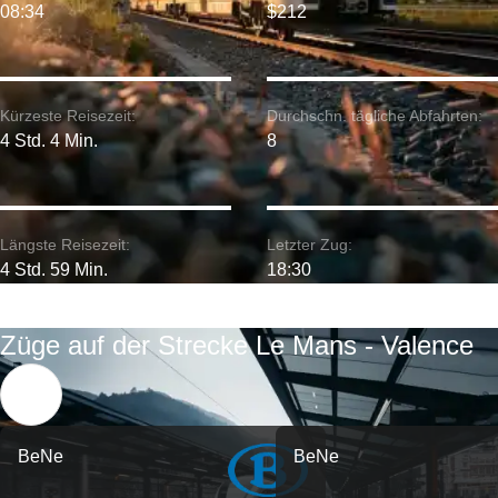
08:34
$212
Kürzeste Reisezeit:
Durchschn. tägliche Abfahrten:
4 Std. 4 Min.
8
Längste Reisezeit:
Letzter Zug:
4 Std. 59 Min.
18:30
Züge auf der Strecke Le Mans - Valence
BeNe
BeNe