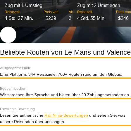
Zug mit 1 Umstieg
Zug mit 2 Umstiegen
Reisezeit
Preis von
Abflüge
Reisezeit
Preis von
4 Std. 27 Min.
$239
2
4 Std. 55 Min.
$246
Beliebte Routen von Le Mans und Valence
Ausgedehntes netz
Eine Plattform, 34+ Reiseziele, 700+ Routen rund um den Globus.
Bequem buchen
Wir sprechen Ihre Sprache und bieten über 20 Zahlungsmethoden an.
Exzellente Bewertung
Lesen Sie authentische
Rail Ninja-Bewertungen
und sehen Sie, was
unsere Reisenden über uns sagen.