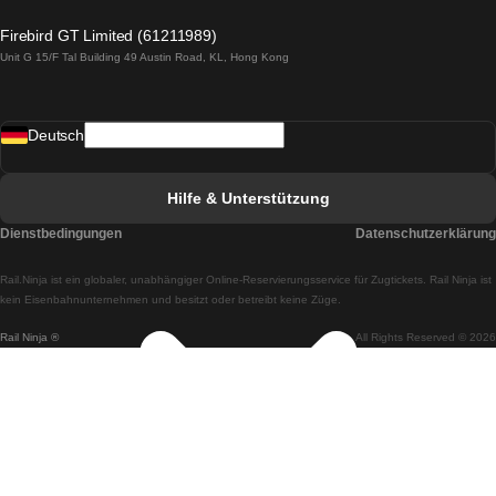
Züge von Lagos nach Lissabon
Firebird GT Limited (61211989)
Unit G 15/F Tal Building 49 Austin Road, KL, Hong Kong
Züge von Lissabon nach Madrid
Züge von Madrid nach Lissabon
Deutsch
Züge von Lissabon nach Faro
Züge von Faro nach Lissabon
Hilfe & Unterstützung
Züge von Lissabon nach Coimbra
Dienstbedingungen
Datenschutzerklärung
Züge von Coimbra nach Lissabon
Rail.Ninja ist ein globaler, unabhängiger Online-Reservierungsservice für Zugtickets. Rail Ninja ist
Züge von Lissabon nach Braga
kein Eisenbahnunternehmen und besitzt oder betreibt keine Züge.
Rail Ninja ®
All Rights Reserved © 2026
Züge von Braga nach Lissabon
Züge von Porto nach Coimbra
Züge von Coimbra nach Porto
Züge von Barcelona nach Madrid