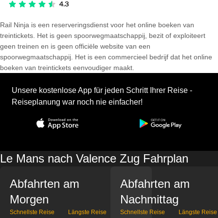
Rail Ninja is een reserveringsdienst voor het online boeken van
treintickets. Het is geen spoorwegmaatschappij, bezit of exploiteert
geen treinen en is geen officiële website van een
spoorwegmaatschappij. Het is een commercieel bedrijf dat het online
boeken van treintickets eenvoudiger maakt.
Unsere kostenlose App für jeden Schritt Ihrer Reise -
Reiseplanung war noch nie einfacher!
Le Mans nach Valence Zug Fahrplan
Abfahrten am
Abfahrten am
Morgen
Nachmittag
Schnellste Reise
Längste Reise
Schnellste Reise
Längste Reise