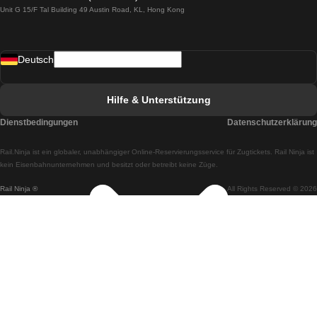
Unit G 15/F Tal Building 49 Austin Road, KL, Hong Kong
Züge von Lissabon nach Madrid
Züge von Madrid nach Lissabon
Deutsch
Züge von Lissabon nach Faro
Züge von Faro nach Lissabon
Hilfe & Unterstützung
Züge von Lissabon nach Coimbra
Dienstbedingungen
Datenschutzerklärung
Züge von Coimbra nach Lissabon
Rail.Ninja ist ein globaler, unabhängiger Online-Reservierungsservice für Zugtickets. Rail Ninja ist
Züge von Lissabon nach Braga
kein Eisenbahnunternehmen und besitzt oder betreibt keine Züge.
Rail Ninja ®
All Rights Reserved © 2026
Züge von Braga nach Lissabon
Züge von Porto nach Coimbra
Züge von Coimbra nach Porto
Züge von Barcelona nach Madrid
Züge von Madrid nach Barcelona