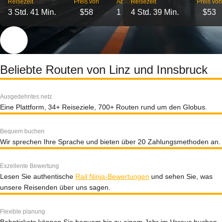
Reisezeit
Preis von
Abflüge
Reisezeit
Preis von
3 Std. 41 Min.
$58
1
4 Std. 39 Min.
$53
Beliebte Routen von Linz und Innsbruck
Ausgedehntes netz
Eine Plattform, 34+ Reiseziele, 700+ Routen rund um den Globus.
Bequem buchen
Wir sprechen Ihre Sprache und bieten über 20 Zahlungsmethoden an.
Exzellente Bewertung
Lesen Sie authentische
Rail Ninja-Bewertungen
und sehen Sie, was
unsere Reisenden über uns sagen.
Flexible planung