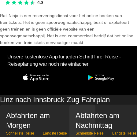
Rail Ninja is een reserveringsdienst voor het online boeken van
treintickets. Het is geen spoorwegmaatschappij, bezit of exploiteert
geen treinen en is geen officiële website van een
spoorwegmaatschappij. Het is een commercieel bedrijf dat het online
boeken van treintickets eenvoudiger maakt.
Unsere kostenlose App für jeden Schritt Ihrer Reise -
Reiseplanung war noch nie einfacher!
Linz nach Innsbruck Zug Fahrplan
Abfahrten am
Abfahrten am
Morgen
Nachmittag
Schnellste Reise
Längste Reise
Schnellste Reise
Längste Reise