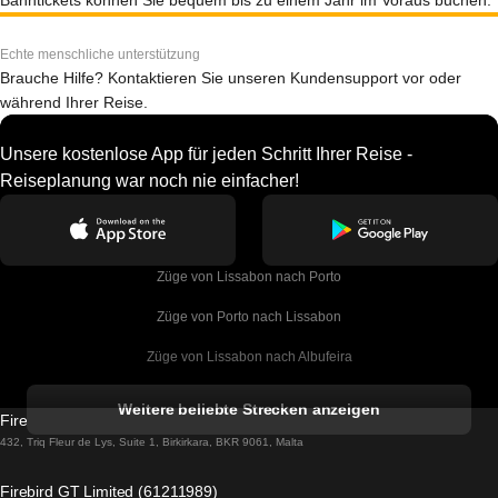
Bahntickets können Sie bequem bis zu einem Jahr im Voraus buchen.
Echte menschliche unterstützung
Brauche Hilfe? Kontaktieren Sie unseren Kundensupport vor oder
während Ihrer Reise.
Unsere kostenlose App für jeden Schritt Ihrer Reise -
Reiseplanung war noch nie einfacher!
Züge von Lissabon nach Porto
Züge von Porto nach Lissabon
Züge von Lissabon nach Albufeira
Züge von Albufeira nach Lissabon
Weitere beliebte Strecken anzeigen
Firebird GT Limited (OC 1451)
Züge von Lissabon nach Lagos
432, Triq Fleur de Lys, Suite 1, Birkirkara, BKR 9061, Malta
Züge von Lagos nach Lissabon
Firebird GT Limited (61211989)