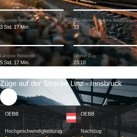
Kürzeste Reisezeit:
Durchschn. tägliche Abfahrten:
3 Std. 17 Min.
33
Längste Reisezeit:
Letzter Zug:
5 Std. 17 Min.
23:10
Züge auf der Strecke Linz - Innsbruck
OEBB
OEBB
Hochgeschwindigkeitszug
Nachtzug