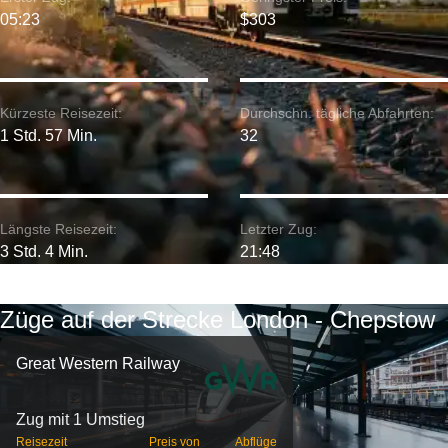
05:23
$303
Kürzeste Reisezeit:
Durchschn. tägliche Abfahrten:
1 Std. 57 Min.
32
Längste Reisezeit:
Letzter Zug:
3 Std. 4 Min.
21:48
Züge auf der Strecke London - Chepstow
Great Western Railway
Zug mit 1 Umstieg
Reisezeit
Preis von
Abflüge