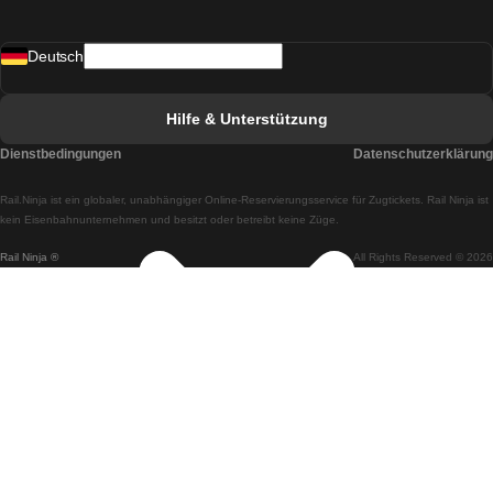
Züge von Madrid nach Lissabon
Deutsch
Züge von Lissabon nach Faro
Züge von Faro nach Lissabon
Hilfe & Unterstützung
Züge von Lissabon nach Coimbra
Dienstbedingungen
Datenschutzerklärung
Züge von Coimbra nach Lissabon
Rail.Ninja ist ein globaler, unabhängiger Online-Reservierungsservice für Zugtickets. Rail Ninja ist
Züge von Lissabon nach Braga
kein Eisenbahnunternehmen und besitzt oder betreibt keine Züge.
Rail Ninja ®
All Rights Reserved © 2026
Züge von Braga nach Lissabon
Züge von Porto nach Coimbra
Züge von Coimbra nach Porto
Züge von Barcelona nach Madrid
Züge von Madrid nach Barcelona
Züge von Barcelona nach Valencia