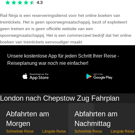
Rail Ninja is een reserveringsdienst voor het online boeken van
treintickets. Het is geen spoorwegmaatschappij, bezit of exploiteert
geen treinen en is geen officiële website van een
spoorwegmaatschappij. Het is een commercieel bedrijf dat het online
boeken van treintickets eenvoudiger maakt.
Unsere kostenlose App für jeden Schritt Ihrer Reise -
Reiseplanung war noch nie einfacher!
London nach Chepstow Zug Fahrplan
Abfahrten am
Abfahrten am
Morgen
Nachmittag
Schnellste Reise
Längste Reise
Schnellste Reise
Längste Reise