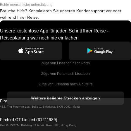
Echte menschliche unterstützung
Brauche Hilfe? Kontaktieren Sie unseren Kundensupport vor oder
während Ihrer Reise.
Unsere kostenlose App für jeden Schritt Ihrer Reise -
Reiseplanung war noch nie einfacher!
Züge von Lissabon nach Porto
Züge von Porto nach Lissabon
Züge von Lissabon nach Albufeira
Züge von Albufeira nach Lissabon
Weitere beliebte Strecken anzeigen
Firebird GT Limited (OC 1451)
Züge von Lissabon nach Lagos
432, Triq Fleur de Lys, Suite 1, Birkirkara, BKR 9061, Malta
Züge von Lagos nach Lissabon
Firebird GT Limited (61211989)
Unit G 15/F Tal Building 49 Austin Road, KL, Hong Kong
Züge von Lissabon nach Madrid