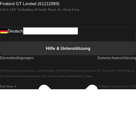
Firebird GT Limited (61211989)
Unit G 15/F Tal Building 49 Austin Road, KL, Hong Kong
Züge von Lissabon nach Madrid
Züge von Madrid nach Lissabon
Deutsch
Züge von Lissabon nach Faro
Züge von Faro nach Lissabon
Hilfe & Unterstützung
Züge von Lissabon nach Coimbra
Dienstbedingungen
Datenschutzerklärung
Züge von Coimbra nach Lissabon
Rail.Ninja ist ein globaler, unabhängiger Online-Reservierungsservice für Zugtickets. Rail Ninja ist
Züge von Lissabon nach Braga
kein Eisenbahnunternehmen und besitzt oder betreibt keine Züge.
Rail Ninja ®
All Rights Reserved © 2026
Züge von Braga nach Lissabon
Züge von Porto nach Coimbra
Züge von Coimbra nach Porto
Züge von Barcelona nach Madrid
Züge von Madrid nach Barcelona