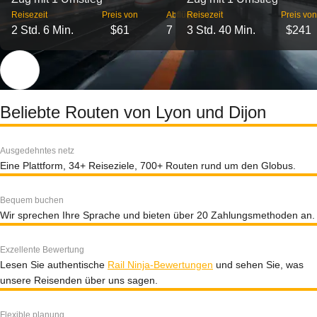
Reisezeit
Preis von
Abflüge
Reisezeit
Preis von
2 Std. 6 Min.
$61
7
3 Std. 40 Min.
$241
Beliebte Routen von Lyon und Dijon
Ausgedehntes netz
Eine Plattform, 34+ Reiseziele, 700+ Routen rund um den Globus.
Bequem buchen
Wir sprechen Ihre Sprache und bieten über 20 Zahlungsmethoden an.
Exzellente Bewertung
Lesen Sie authentische
Rail Ninja-Bewertungen
und sehen Sie, was
unsere Reisenden über uns sagen.
Flexible planung