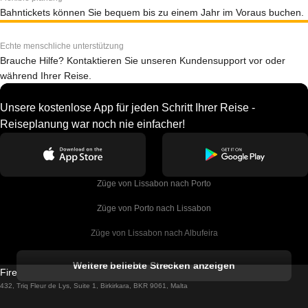
Bahntickets können Sie bequem bis zu einem Jahr im Voraus buchen.
Echte menschliche unterstützung
Brauche Hilfe? Kontaktieren Sie unseren Kundensupport vor oder
während Ihrer Reise.
Unsere kostenlose App für jeden Schritt Ihrer Reise -
Reiseplanung war noch nie einfacher!
Züge von Lissabon nach Porto
Züge von Porto nach Lissabon
Züge von Lissabon nach Albufeira
Züge von Albufeira nach Lissabon
Weitere beliebte Strecken anzeigen
Firebird GT Limited (OC 1451)
Züge von Lissabon nach Lagos
432, Triq Fleur de Lys, Suite 1, Birkirkara, BKR 9061, Malta
Züge von Lagos nach Lissabon