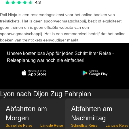
Rail Ninja is een reserveringsdienst voor het online boeken van
treintickets. Het is geen spoorwegmaatschappij, bezit of exploiteert
geen treinen en is geen officiële website van een
spoorwegmaatschappij. Het is een commercieel bedrijf dat het online
boeken van treintickets eenvoudiger maakt.
Unsere kostenlose App für jeden Schritt Ihrer Reise -
Reiseplanung war noch nie einfacher!
Lyon nach Dijon Zug Fahrplan
Abfahrten am
Abfahrten am
Morgen
Nachmittag
Schnellste Reise
Längste Reise
Schnellste Reise
Längste Reise