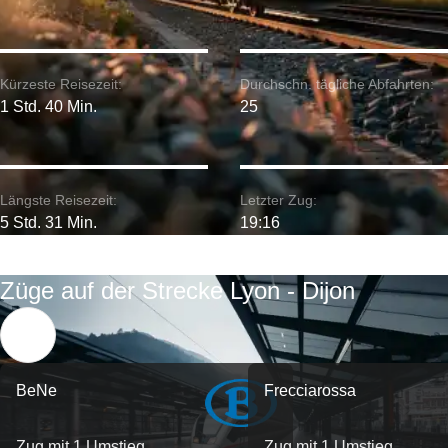
Kürzeste Reisezeit:
Durchschn. tägliche Abfahrten:
1 Std. 40 Min.
25
Längste Reisezeit:
Letzter Zug:
5 Std. 31 Min.
19:16
Züge auf der Strecke Lyon - Dijon
BeNe
Frecciarossa
Zug mit 1 Umstieg
Zug mit 1 Umstieg