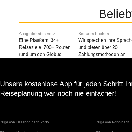
Belieb
Ausgedehntes netz
Bequem buchen
Eine Plattform, 34+
Wir sprechen Ihre Sprach
Reiseziele, 700+ Routen
und bieten über 20
rund um den Globus.
Zahlungsmethoden an.
Unsere kostenlose App für jeden Schritt Ih
Reiseplanung war noch nie einfacher!
Züge von Lissabon nach Porto
Züge von Porto nach 