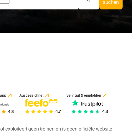
×
1
suchen
 app
Ausgezeichnet
Sehr gut & empfohlen
f exploiteert geen treinen en is geen officiële website