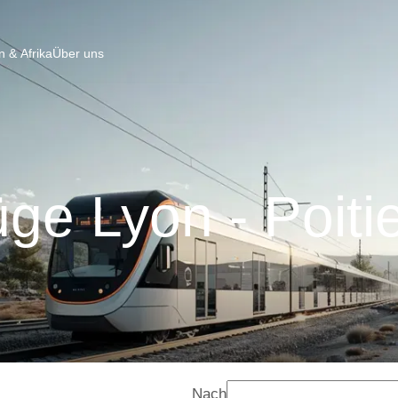
 & Afrika
Über uns
ge Lyon - Poiti
Nach