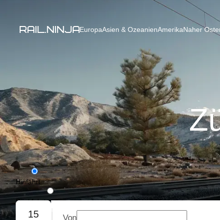
Europa
Asien & Ozeanien
Amerika
Naher Osten
Zü
Hinfahrt
Rückfahrt
15
Von