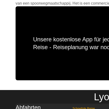
van een spoorwegmaatschappij. Het is een commercieel
Unsere kostenlose App für jed
Reise - Reiseplanung war noc
Lyo
Abfahrten
Schnellste Reise