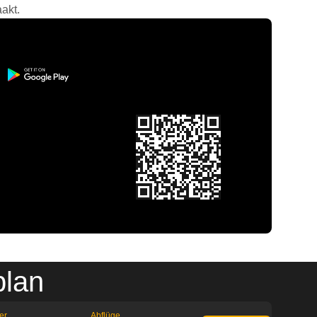
akt.
plan
er
Abflüge