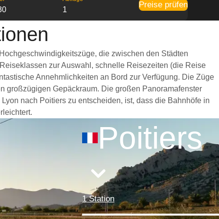
Preise prüfen
30
1
tionen
le Hochgeschwindigkeitszüge, die zwischen den Städten
 Reiseklassen zur Auswahl, schnelle Reisezeiten (die Reise
fantastische Annehmlichkeiten an Bord zur Verfügung. Die Züge
inen großzügigen Gepäckraum. Die großen Panoramafenster
 Lyon nach Poitiers zu entscheiden, ist, dass die Bahnhöfe in
leichtert.
Poitiers
1 Station