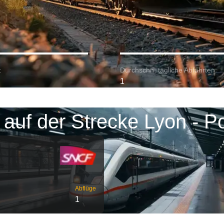
:
Durchschn. tägliche Abfahrten:
1
auf der Strecke Lyon - Po
Abflüge
1