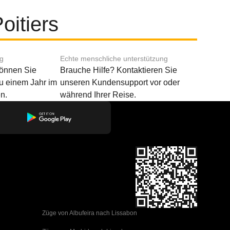
oitiers
ng
Echte menschliche unterstützung
können Sie
Brauche Hilfe? Kontaktieren Sie
u einem Jahr im
unseren Kundensupport vor oder
n.
während Ihrer Reise.
Züge von Albufeira nach Lissabon