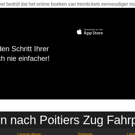
 bedrijf dat het online boeken van treintickets eenvoudiger ma
en Schritt Ihrer
h nie einfacher!
n nach Poitiers Zug Fahr
Längste Reise
Früheste
Letzt