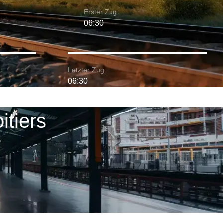
Erster Zug:
06:30
Letzter Zug:
06:30
itiers