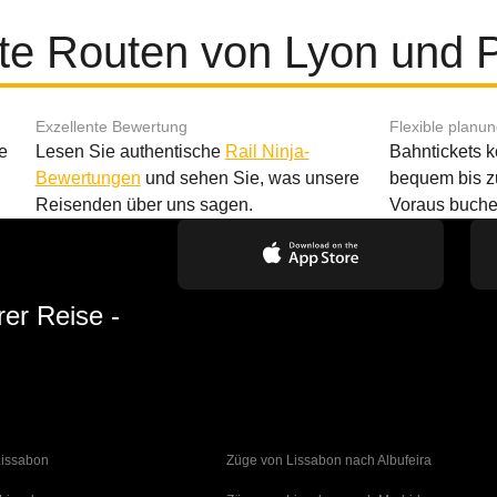
te Routen von Lyon und P
Exzellente Bewertung
Flexible planu
e
Lesen Sie authentische
Rail Ninja-
Bahntickets 
Bewertungen
und sehen Sie, was unsere
bequem bis z
Reisenden über uns sagen.
Voraus buche
rer Reise -
Lissabon
Züge von Lissabon nach Albufeira